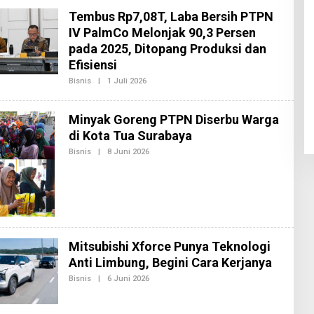
A
K
Tembus Rp7,08T, Laba Bersih PTPN
S
I
IV PalmCo Melonjak 90,3 Persen
2
pada 2025, Ditopang Produksi dan
Efisiensi
Bisnis
|
1 Juli 2026
O
L
E
H
Minyak Goreng PTPN Diserbu Warga
R
E
di Kota Tua Surabaya
D
A
Bisnis
|
8 Juni 2026
O
K
L
S
E
I
H
2
R
E
D
A
K
S
Mitsubishi Xforce Punya Teknologi
I
2
Anti Limbung, Begini Cara Kerjanya
Bisnis
|
6 Juni 2026
O
L
E
H