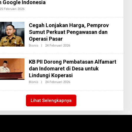
 Google Indonesia
A
K
25 Februari 2026
O
S
L
I
E
2
H
Cegah Lonjakan Harga, Pemprov
R
E
Sumut Perkuat Pengawasan dan
D
Operasi Pasar
A
K
Bisnis
|
24 Februari 2026
O
S
L
I
E
2
H
KB PII Dorong Pembatasan Alfamart
R
E
dan Indomaret di Desa untuk
D
Lindungi Koperasi
A
K
Bisnis
|
24 Februari 2026
O
S
L
I
E
2
H
R
Lihat Selengkapnya
E
D
A
K
S
I
2