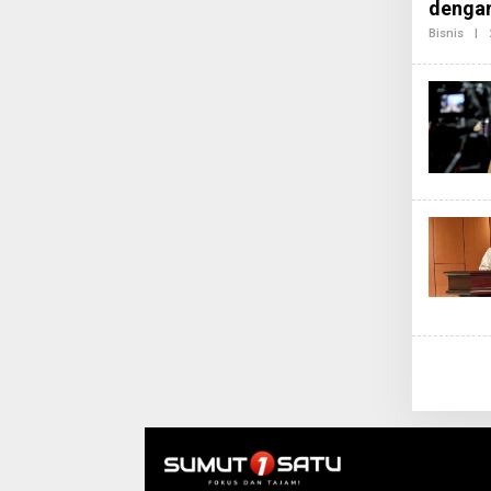
dengan
Bisnis
|