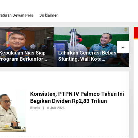
raturan Dewan Pers
Disklaimer
»
Kepulauan Nias Siap
Lahirkan Generasi Bebas
K
Program Berkantor
Stunting, Wali Kota
D
Bobby Nasution
Tebingtinggi Dorong
A
Optimalisasi SP3 Catin
S
Konsisten, PTPN IV Palmco Tahun Ini
Bagikan Dividen Rp2,83 Triliun
Bisnis
|
8 Juli 2026
O
L
E
H
R
E
D