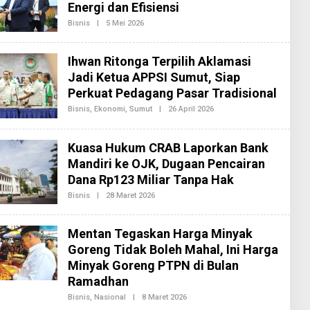
Energi dan Efisiensi
A
K
Bisnis
|
5 Mei 2026
O
S
L
I
E
2
H
Ihwan Ritonga Terpilih Aklamasi
R
E
Jadi Ketua APPSI Sumut, Siap
D
Perkuat Pedagang Pasar Tradisional
A
K
Bisnis
,
Ekonomi
,
Sumut
|
26 April 2026
O
S
L
I
E
2
H
Kuasa Hukum CRAB Laporkan Bank
R
E
Mandiri ke OJK, Dugaan Pencairan
D
Dana Rp123 Miliar Tanpa Hak
A
K
Bisnis
|
28 Maret 2026
O
S
L
I
E
2
H
Mentan Tegaskan Harga Minyak
R
E
Goreng Tidak Boleh Mahal, Ini Harga
D
Minyak Goreng PTPN di Bulan
A
K
Ramadhan
S
I
Bisnis
,
Nasional
|
8 Maret 2026
O
2
L