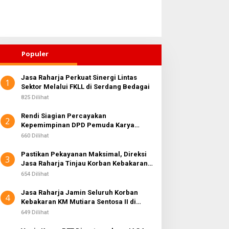
Populer
Jasa Raharja Perkuat Sinergi Lintas
1
PPU Kanwil I dan
Sektor Melalui FKLL di Serdang Bedagai
Dewan Usul BUMD Sumut
itintelkam Polda Sumut
Kelola Rumput Laut Nias
825 Dilihat
wasi Distribusi dan Harga
Utara dari Hulu ke Hilir
Rendi Siagian Percayakan
emen
2
Kepemimpinan DPD Pemuda Karya
Nasional Kota Medan kepada Josef
660 Dilihat
Sembiring
Pastikan Pekayanan Maksimal, Direksi
3
Jasa Raharja Tinjau Korban Kebakaran
KM Mutiara Sentosa II
654 Dilihat
Jasa Raharja Jamin Seluruh Korban
4
Kebakaran KM Mutiara Sentosa II di
Perairan Sumenep
649 Dilihat