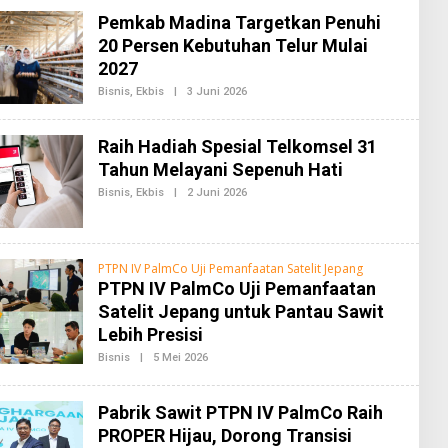
H
Pemkab Madina Targetkan Penuhi
R
E
20 Persen Kebutuhan Telur Mulai
D
2027
A
K
Bisnis
,
Ekbis
|
3 Juni 2026
O
S
L
I
E
2
H
Raih Hadiah Spesial Telkomsel 31
R
E
Tahun Melayani Sepenuh Hati
D
A
Bisnis
,
Ekbis
|
2 Juni 2026
O
K
L
S
E
I
H
2
R
E
PTPN IV PalmCo Uji Pemanfaatan Satelit Jepang
D
PTPN IV PalmCo Uji Pemanfaatan
A
K
Satelit Jepang untuk Pantau Sawit
S
Lebih Presisi
I
2
Bisnis
|
5 Mei 2026
O
L
E
H
Pabrik Sawit PTPN IV PalmCo Raih
R
E
PROPER Hijau, Dorong Transisi
D