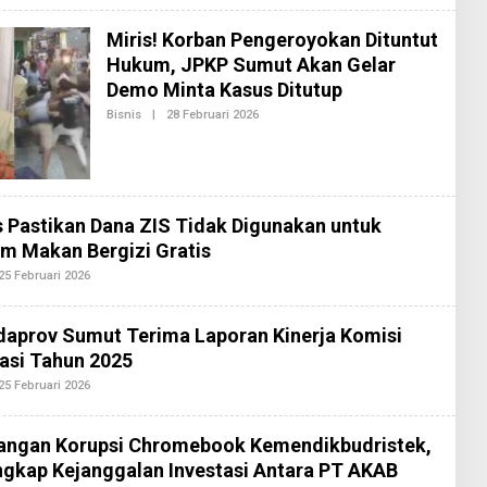
E
H
Miris! Korban Pengeroyokan Dituntut
R
E
Hukum, JPKP Sumut Akan Gelar
D
Demo Minta Kasus Ditutup
A
K
Bisnis
|
28 Februari 2026
O
S
L
I
E
2
H
R
E
D
 Pastikan Dana ZIS Tidak Digunakan untuk
A
K
m Makan Bergizi Gratis
S
I
25 Februari 2026
O
2
L
E
H
daprov Sumut Terima Laporan Kinerja Komisi
R
E
asi Tahun 2025
D
A
25 Februari 2026
O
K
L
S
E
I
H
angan Korupsi Chromebook Kemendikbudristek,
2
R
E
gkap Kejanggalan Investasi Antara PT AKAB
D