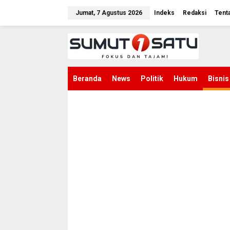
L
e
Jumat, 7 Agustus 2026
Indeks
Redaksi
Tent
w
a
t
i
k
e
k
Beranda
News
Politik
Hukum
Bisnis
o
n
t
e
n