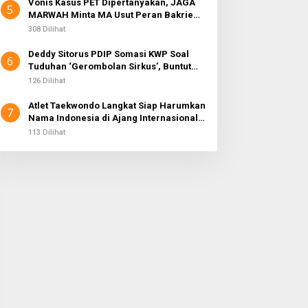
Vonis Kasus PET Dipertanyakan, JAGA
5
MARWAH Minta MA Usut Peran Bakrie
Group
308 Dilihat
Deddy Sitorus PDIP Somasi KWP Soal
6
Tuduhan ‘Gerombolan Sirkus’, Buntut
Rapat Komisi II Dipimpin Sufmi Dasco
126 Dilihat
Ahmad
Atlet Taekwondo Langkat Siap Harumkan
7
Nama Indonesia di Ajang Internasional
G2 Asian
113 Dilihat