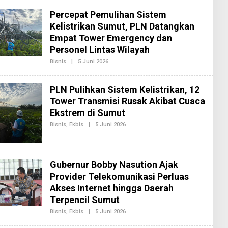
R
E
Percepat Pemulihan Sistem
D
Kelistrikan Sumut, PLN Datangkan
A
K
Empat Tower Emergency dan
S
I
Personel Lintas Wilayah
2
Bisnis
|
5 Juni 2026
O
L
E
H
PLN Pulihkan Sistem Kelistrikan, 12
R
E
Tower Transmisi Rusak Akibat Cuaca
D
Ekstrem di Sumut
A
K
Bisnis
,
Ekbis
|
5 Juni 2026
O
S
L
I
E
2
H
R
E
Gubernur Bobby Nasution Ajak
D
Provider Telekomunikasi Perluas
A
K
Akses Internet hingga Daerah
S
I
Terpencil Sumut
2
Bisnis
,
Ekbis
|
5 Juni 2026
O
L
E