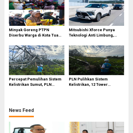
Efisiensi
Minyak Goreng PTPN
Mitsubishi Xforce Punya
Diserbu Warga di Kota Tua
Teknologi Anti Limbung,
Surabaya
Begini Cara Kerjanya
Percepat Pemulihan Sistem
PLN Pulihkan Sistem
Kelistrikan Sumut, PLN
Kelistrikan, 12 Tower
Datangkan Empat Tower
Transmisi Rusak Akibat
Emergency dan Personel
Cuaca Ekstrem di Sumut
Lintas Wilayah
News Feed