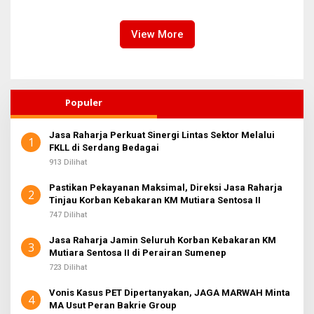
Emergency dan Personel
Cuaca Ekstrem di Sumut
Lintas Wilayah
View More
Populer
Jasa Raharja Perkuat Sinergi Lintas Sektor Melalui
1
FKLL di Serdang Bedagai
913 Dilihat
Pastikan Pekayanan Maksimal, Direksi Jasa Raharja
2
Tinjau Korban Kebakaran KM Mutiara Sentosa II
747 Dilihat
Jasa Raharja Jamin Seluruh Korban Kebakaran KM
3
Mutiara Sentosa II di Perairan Sumenep
723 Dilihat
Vonis Kasus PET Dipertanyakan, JAGA MARWAH Minta
4
MA Usut Peran Bakrie Group