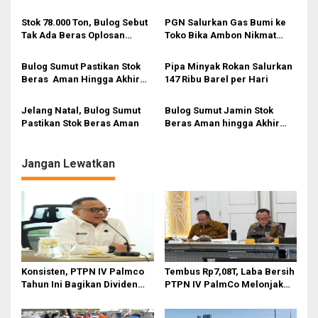
Ton Jagung
i
Stok 78.000 Ton, Bulog Sebut
PGN Salurkan Gas Bumi ke
p
Tak Ada Beras Oplosan
Toko Bika Ambon Nikmat
Beredar di Sumut
‘twins’ di Medan
o
Bulog Sumut Pastikan Stok
Pipa Minyak Rokan Salurkan
s
Beras Aman Hingga Akhir
147 Ribu Barel per Hari
2023
Jelang Natal, Bulog Sumut
Bulog Sumut Jamin Stok
Pastikan Stok Beras Aman
Beras Aman hingga Akhir
2022
Jangan Lewatkan
Konsisten, PTPN IV Palmco
Tembus Rp7,08T, Laba Bersih
Tahun Ini Bagikan Dividen
PTPN IV PalmCo Melonjak
Rp2,83 Triliun
90,3 Persen pada 2025,
Ditopang Produksi dan