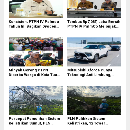
Konsisten, PTPN IV Palmco
Tembus Rp7,08T, Laba Bersih
Tahun Ini Bagikan Dividen
PTPN IV PalmCo Melonjak
Rp2,83 Triliun
90,3 Persen pada 2025,
Ditopang Produksi dan
Efisiensi
Minyak Goreng PTPN
Mitsubishi Xforce Punya
Diserbu Warga di Kota Tua
Teknologi Anti Limbung,
Surabaya
Begini Cara Kerjanya
Percepat Pemulihan Sistem
PLN Pulihkan Sistem
Kelistrikan Sumut, PLN
Kelistrikan, 12 Tower
Datangkan Empat Tower
Transmisi Rusak Akibat