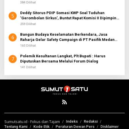
384 Dilihat
Deddy Sitorus PDIP Somasi KWP Soal Tuduhan
5
‘Gerombolan Sirkus’, Buntut Rapat Komisi II Dipimpin
Sufmi Dasco Ahmad
259 Dilihat
Bangun Budaya Keselamatan Berkendara, Jasa
6
Raharja Gelar Safety Campaign di PT Pasifik Medan
Industri
165 Dilihat
Polemik Kesultanan Langkat, Plt Bupati : Harus
7
Diputuskan Bersama Melalui Forum Dialog
141 Dilihat
Sumutsatu.id - Fokus dan Tajam
Indeks
Redaksi
Tentang Kami
Kode Etik
Peraturan Dewan Pers
Disklaimer