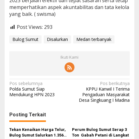
2023 berjalan efektif dan tepat sasaran serta tetap
memperhatikan aspek akuntabilitas dan tata kelola
yang baik. ( swisma)
Post Views:
293
Bulog Sumut
Disalurkan
Medan terbanyak
Ikuti Kami
N
Pos sebelumnya
Pos berikutnya
Polda Sumut Siap
KPPU Kanwil I Terima
a
Mendukung HPN 2023
Pengaduan Masyarakat
Desa Singkuang I Madina
v
i
Posting Terkait
g
a
Tekan Kenaikan Harga Telur,
Perum Bulog Sumut Serap 3
s
Bulog Sumut Salurkan 1.356
Ton Gabah Petani di Langkat