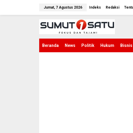
L
e
Jumat, 7 Agustus 2026
Indeks
Redaksi
Tent
w
a
t
i
k
e
k
Beranda
News
Politik
Hukum
Bisnis
o
n
t
e
n