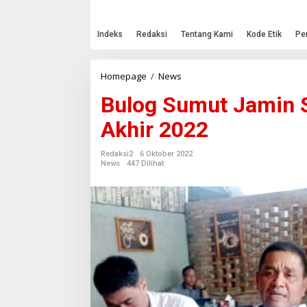
Indeks
Redaksi
Tentang Kami
Kode Etik
Pe
Homepage
/
News
B
u
Bulog Sumut Jamin 
l
o
Akhir 2022
g
S
u
Redaksi2
6 Oktober 2022
m
News
447 Dilihat
u
t
J
a
m
i
n
S
t
o
k