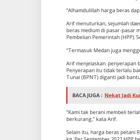
“Alhamdulillah harga beras dapa
Arif menuturkan, sejumlah da
beras medium di pasar-pasar 
Pembelian Pemerintah (HPP). 
“Termasuk Medan juga menggel
Arif menjelaskan. penyerapan b
Penyerapan itu tidak terlalu
Tunai (BPNT) diganti jadi bant
BACA JUGA :
Nekat Jadi Kur
“Kami tak berani membeli terla
berkurang,” kata Arif.
Selain itu, harga beras petani 
kg. Per September 2022 HPP be