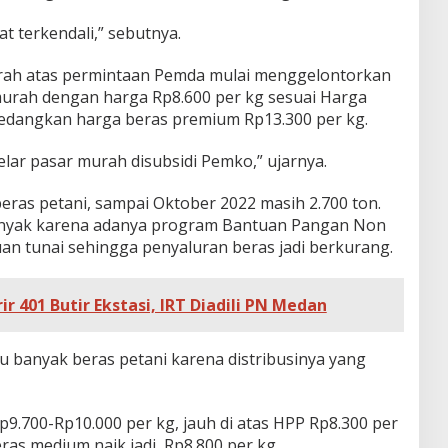
t terkendali,” sebutnya.
erah atas permintaan Pemda mulai menggelontorkan
murah dengan harga Rp8.600 per kg sesuai Harga
Sedangkan harga beras premium Rp13.300 per kg.
ar pasar murah disubsidi Pemko,” ujarnya.
eras petani, sampai Oktober 2022 masih 2.700 ton.
 banyak karena adanya program Bantuan Pangan Non
uan tunai sehingga penyaluran beras jadi berkurang.
ir 401 Butir Ekstasi, IRT Diadili PN Medan
lu banyak beras petani karena distribusinya yang
Rp9.700-Rp10.000 per kg, jauh di atas HPP Rp8.300 per
ras medium naik jadi Rp8.800 per kg.