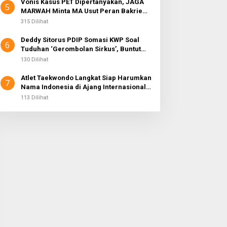
Vonis Kasus PET Dipertanyakan, JAGA
5
MARWAH Minta MA Usut Peran Bakrie
Group
315 Dilihat
Deddy Sitorus PDIP Somasi KWP Soal
6
Tuduhan ‘Gerombolan Sirkus’, Buntut
Rapat Komisi II Dipimpin Sufmi Dasco
130 Dilihat
Ahmad
Atlet Taekwondo Langkat Siap Harumkan
7
Nama Indonesia di Ajang Internasional
G2 Asian
113 Dilihat