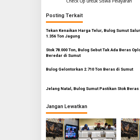
Check Up untuk Siswa Pelayaran
i
g
Posting Terkait
a
s
Tekan Kenaikan Harga Telur, Bulog Sumut Salu
1.356 Ton Jagung
i
p
Stok 78.000 Ton, Bulog Sebut Tak Ada Beras Opl
Beredar di Sumut
o
s
Bulog Gelontorkan 2.710 Ton Beras di Sumut
Jelang Natal, Bulog Sumut Pastikan Stok Bera
Jangan Lewatkan