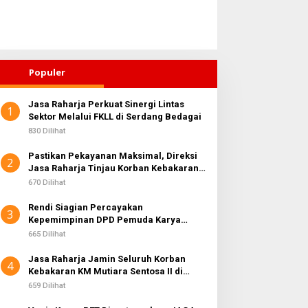
Populer
Jasa Raharja Perkuat Sinergi Lintas
1
Sektor Melalui FKLL di Serdang Bedagai
830 Dilihat
Pastikan Pekayanan Maksimal, Direksi
2
Jasa Raharja Tinjau Korban Kebakaran
KM Mutiara Sentosa II
670 Dilihat
Rendi Siagian Percayakan
3
Kepemimpinan DPD Pemuda Karya
Nasional Kota Medan kepada Josef
665 Dilihat
Sembiring
Jasa Raharja Jamin Seluruh Korban
4
Kebakaran KM Mutiara Sentosa II di
Perairan Sumenep
659 Dilihat