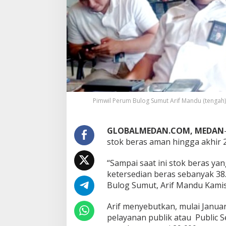
B
e
r
a
s
A
m
a
n
h
i
Pimwil Perum Bulog Sumut Arif Mandu (tengah
n
g
g
a
GLOBALMEDAN.COM, MEDAN
A
stok beras aman hingga akhir 
k
h
“Sampai saat ini stok beras yan
i
ketersedian beras sebanyak 38.
r
2
Bulog Sumut, Arif Mandu Kamis
0
2
Arif menyebutkan, mulai Januar
2
pelayanan publik atau Public Se