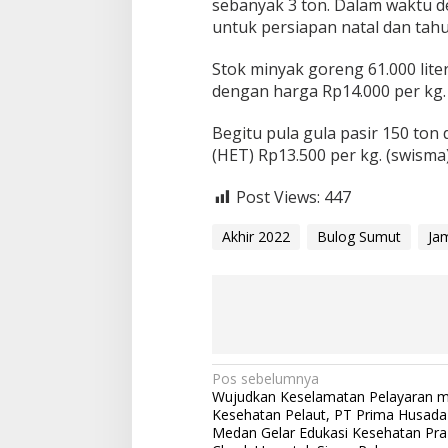
sebanyak 3 ton. Dalam waktu d
untuk persiapan natal dan tahu
Stok minyak goreng 61.000 lit
dengan harga Rp14.000 per kg.
Begitu pula gula pasir 150 ton
(HET) Rp13.500 per kg. (swisma
Post Views:
447
Akhir 2022
Bulog Sumut
Ja
N
Pos sebelumnya
Wujudkan Keselamatan Pelayaran me
a
Kesehatan Pelaut, PT Prima Husada
Medan Gelar Edukasi Kesehatan Pra
v