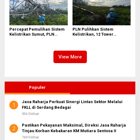
Percepat Pemulihan Sistem
PLN Pulihkan Sistem
Kelistrikan Sumut, PLN
Kelistrikan, 12 Tower
Datangkan Empat Tower
Transmisi Rusak Akibat
Emergency dan Personel
Cuaca Ekstrem di Sumut
Lintas Wilayah
View More
Populer
Jasa Raharja Perkuat Sinergi Lintas Sektor Melalui
1
FKLL di Serdang Bedagai
936 Dilihat
Pastikan Pekayanan Maksimal, Direksi Jasa Raharja
2
Tinjau Korban Kebakaran KM Mutiara Sentosa II
769 Dilihat