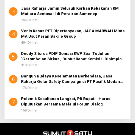
Jasa Raharja Jamin Seluruh Korban Kebakaran KM
3
Mutiara Sentosa II di Perairan Sumenep
746 Dilihat
Vonis Kasus PET Dipertanyakan, JAGA MARWAH Minta
4
MA Usut Peran Bakrie Group
404 Dilihat
Deddy Sitorus PDIP Somasi KWP Soal Tuduhan
5
‘Gerombolan Sirkus’, Buntut Rapat Komisi II Dipimpin
Sufmi Dasco Ahmad
319 Dilihat
Bangun Budaya Keselamatan Berkendara, Jasa
6
Raharja Gelar Safety Campaign di PT Pasifik Medan
Industri
176 Dilihat
Polemik Kesultanan Langkat, Plt Bupati : Harus
7
Diputuskan Bersama Melalui Forum Dialog
158 Dilihat