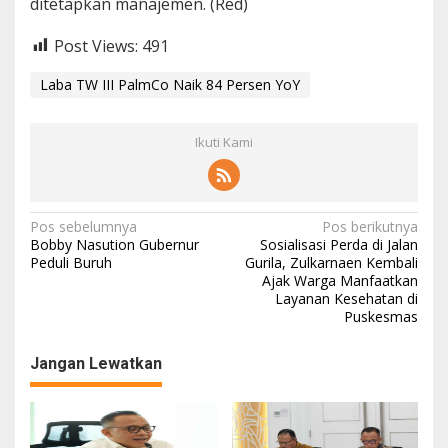
ditetapkan manajemen. (Red)
Post Views:
491
Laba TW III PalmCo Naik 84 Persen YoY
Ikuti Kami
N
Pos sebelumnya
Pos berikutnya
Bobby Nasution Gubernur
Sosialisasi Perda di Jalan
a
Peduli Buruh
Gurila, Zulkarnaen Kembali
Ajak Warga Manfaatkan
v
Layanan Kesehatan di
i
Puskesmas
g
Jangan Lewatkan
a
s
i