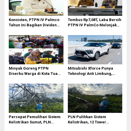
p
o
s
Konsisten, PTPN IV Palmco
Tembus Rp7,08T, Laba Bersih
Tahun Ini Bagikan Dividen
PTPN IV PalmCo Melonjak
Rp2,83 Triliun
90,3 Persen pada 2025,
Ditopang Produksi dan
Efisiensi
Minyak Goreng PTPN
Mitsubishi Xforce Punya
Diserbu Warga di Kota Tua
Teknologi Anti Limbung,
Surabaya
Begini Cara Kerjanya
Percepat Pemulihan Sistem
PLN Pulihkan Sistem
Kelistrikan Sumut, PLN
Kelistrikan, 12 Tower
Datangkan Empat Tower
Transmisi Rusak Akibat