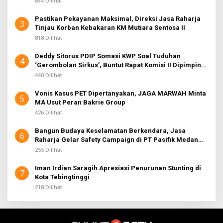
834 Dilihat
Pastikan Pekayanan Maksimal, Direksi Jasa Raharja
3
Tinjau Korban Kebakaran KM Mutiara Sentosa II
818 Dilihat
Deddy Sitorus PDIP Somasi KWP Soal Tuduhan
4
‘Gerombolan Sirkus’, Buntut Rapat Komisi II Dipimpin
Sufmi Dasco Ahmad
440 Dilihat
Vonis Kasus PET Dipertanyakan, JAGA MARWAH Minta
5
MA Usut Peran Bakrie Group
426 Dilihat
Bangun Budaya Keselamatan Berkendara, Jasa
6
Raharja Gelar Safety Campaign di PT Pasifik Medan
Industri
255 Dilihat
Iman Irdian Saragih Apresiasi Penurunan Stunting di
7
Kota Tebingtinggi
218 Dilihat