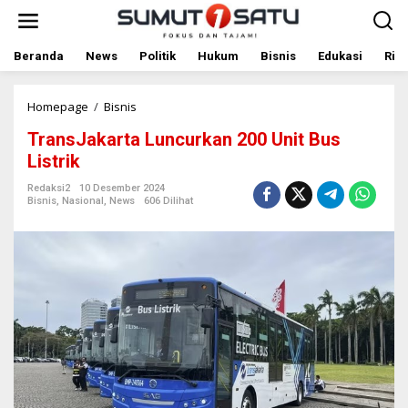
L
e
w
a
Beranda
News
Politik
Hukum
Bisnis
Edukasi
Rile
t
i
k
Homepage
/
Bisnis
T
e
r
TransJakarta Luncurkan 200 Unit Bus
k
a
o
n
Listrik
n
s
t
J
Redaksi2
10 Desember 2024
Bisnis
,
Nasional
,
News
606 Dilihat
e
a
n
k
a
r
t
a
L
u
n
c
u
r
k