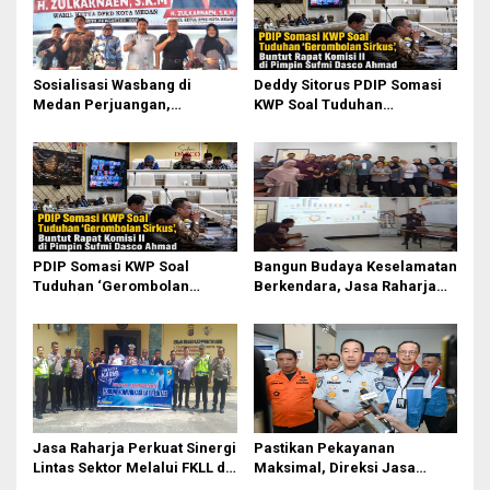
Sosialisasi Wasbang di
Deddy Sitorus PDIP Somasi
Medan Perjuangan,
KWP Soal Tuduhan
Zulkarnaen Janji
‘Gerombolan Sirkus’, Buntut
Perjuangkan Ruang Bermain
Rapat Komisi II Dipimpin
Anak
Sufmi Dasco Ahmad
PDIP Somasi KWP Soal
Bangun Budaya Keselamatan
Tuduhan ‘Gerombolan
Berkendara, Jasa Raharja
Sirkus’, Buntut Rapat Komisi
Gelar Safety Campaign di PT
II Dipimpin Sufmi Dasco
Pasifik Medan Industri
Ahmad
Jasa Raharja Perkuat Sinergi
Pastikan Pekayanan
Lintas Sektor Melalui FKLL di
Maksimal, Direksi Jasa
Serdang Bedagai
Raharja Tinjau Korban