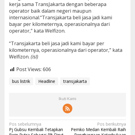
kerja sama TransJakarta dengan beberapa
operator baik dalam negeri maupun
internasional.“Transjakarta beli jasa jadi kami
bayar per kilometernya, operasionalnya dari
operator,” kata Welfizon.
“Transjakarta beli jasa jadi kami bayar per
kilometernya, operasionalnya dari operator,” kata
Welfizon.
(isl)
Post Views:
606
bus listrik
Headline
transjakarta
Ikuti Kami
N
Pos sebelumnya
Pos berikutnya
Pj Gubsu Kembali Tetapkan
Pemko Medan Kembali Raih
a
Ewin Putra Sebagai Plt Dirut
Penghargaan Keterbukaan