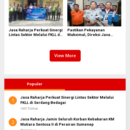
Ahmad
Jasa Raharja Perkuat Sinergi
Pastikan Pekayanan
Lintas Sektor Melalui FKLL di
Maksimal, Direksi Jasa
Serdang Bedagai
Raharja Tinjau Korban
Kebakaran KM Mutiara
Sentosa II
View More
Populer
Jasa Raharja Perkuat Sinergi Lintas Sektor Melalui
1
FKLL di Serdang Bedagai
1007 Dilihat
Jasa Raharja Jamin Seluruh Korban Kebakaran KM
2
Mutiara Sentosa II di Perairan Sumenep