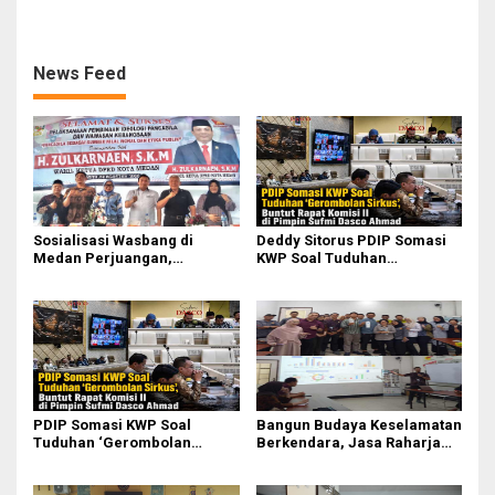
Kebakaran KM Mutiara
Sentosa II
News Feed
Sosialisasi Wasbang di
Deddy Sitorus PDIP Somasi
Medan Perjuangan,
KWP Soal Tuduhan
Zulkarnaen Janji
‘Gerombolan Sirkus’, Buntut
Perjuangkan Ruang Bermain
Rapat Komisi II Dipimpin
Anak
Sufmi Dasco Ahmad
PDIP Somasi KWP Soal
Bangun Budaya Keselamatan
Tuduhan ‘Gerombolan
Berkendara, Jasa Raharja
Sirkus’, Buntut Rapat Komisi
Gelar Safety Campaign di PT
II Dipimpin Sufmi Dasco
Pasifik Medan Industri