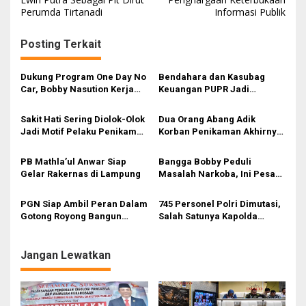
Perumda Tirtanadi
Informasi Publik
v
i
Posting Terkait
g
a
Dukung Program One Day No
Bendahara dan Kasubag
s
Car, Bobby Nasution Kerja
Keuangan PUPR Jadi
Naik Bus Listrik
Tersangka
i
Sakit Hati Sering Diolok-Olok
Dua Orang Abang Adik
p
Jadi Motif Pelaku Penikaman
Korban Penikaman Akhirnya
Anak
Meninggal
o
PB Mathla’ul Anwar Siap
Bangga Bobby Peduli
s
Gelar Rakernas di Lampung
Masalah Narkoba, Ini Pesan
Bang Fauzi
PGN Siap Ambil Peran Dalam
745 Personel Polri Dimutasi,
Gotong Royong Bangun
Salah Satunya Kapolda
Jargas Nasional Untuk
Sumut
Kurangi Subsidi Energi
Jangan Lewatkan