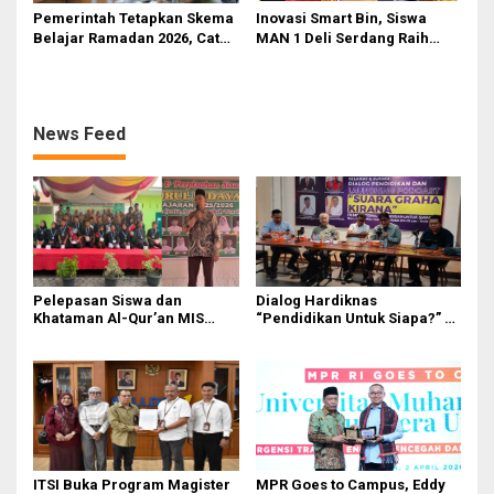
Pemerintah Tetapkan Skema
Inovasi Smart Bin, Siswa
Belajar Ramadan 2026, Catat
MAN 1 Deli Serdang Raih
Jadwalnya!
Duta Siswa Indonesia
Pendidikan 2026
News Feed
Pelepasan Siswa dan
Dialog Hardiknas
Khataman Al-Qur’an MIS
“Pendidikan Untuk Siapa?” di
Nurul Hidayah Mandala
Medan Lahirkan Petisi untuk
Berlangsung Khidmat
Pemerintah
ITSI Buka Program Magister
MPR Goes to Campus, Eddy