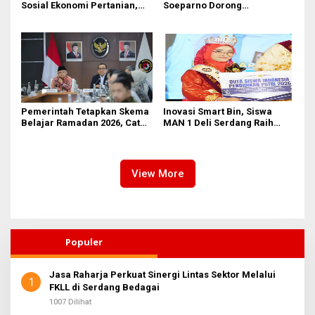
Sosial Ekonomi Pertanian,
Soeparno Dorong
Siapkan SDM Andal untuk
Mahasiswa UMSU
Masa Depan Agribisnis
Kembangkan Inovasi Energi
Indonesia
Terbarukan
Pemerintah Tetapkan Skema
Inovasi Smart Bin, Siswa
Belajar Ramadan 2026, Catat
MAN 1 Deli Serdang Raih
Jadwalnya!
Duta Siswa Indonesia
Pendidikan 2026
View More
Populer
Jasa Raharja Perkuat Sinergi Lintas Sektor Melalui
1
FKLL di Serdang Bedagai
1007 Dilihat