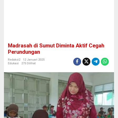
n
t
a
A
k
t
i
f
C
Madrasah di Sumut Diminta Aktif Cegah
e
g
Perundungan
a
h
Redaksi2
12 Januari 2025
Edukasi
275 Dilihat
P
e
r
u
n
d
u
n
g
a
n