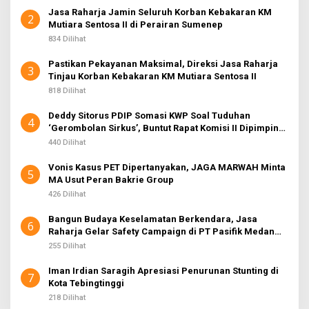
Jasa Raharja Jamin Seluruh Korban Kebakaran KM
2
Mutiara Sentosa II di Perairan Sumenep
834 Dilihat
Pastikan Pekayanan Maksimal, Direksi Jasa Raharja
3
Tinjau Korban Kebakaran KM Mutiara Sentosa II
818 Dilihat
Deddy Sitorus PDIP Somasi KWP Soal Tuduhan
4
‘Gerombolan Sirkus’, Buntut Rapat Komisi II Dipimpin
Sufmi Dasco Ahmad
440 Dilihat
Vonis Kasus PET Dipertanyakan, JAGA MARWAH Minta
5
MA Usut Peran Bakrie Group
426 Dilihat
Bangun Budaya Keselamatan Berkendara, Jasa
6
Raharja Gelar Safety Campaign di PT Pasifik Medan
Industri
255 Dilihat
Iman Irdian Saragih Apresiasi Penurunan Stunting di
7
Kota Tebingtinggi
218 Dilihat