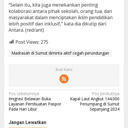
“Selain itu, kita juga menekankan penting
kolaborasi antara pihak sekolah, orang tua, dan
masyarakat dalam menciptakan iklim pendidikan
lebih positif dan inklusif,” kata dia dikutip dari
Antara. (red/ant)
Post Views:
275
Madrasah di Sumut diminta aktif cegah perundungan
Ikuti Kami
N
Pos sebelumnya
Pos berikutnya
Imigrasi Belawan Buka
Kapal Laut Angkut 144.000
a
Layanan Pembuatan Paspor
Penumpang di Sumut
Pada Hari Libur
Sepanjang 2024
v
i
Jangan Lewatkan
g