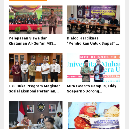
a
s
i
p
o
Pelepasan Siswa dan
Dialog Hardiknas
Khataman Al-Qur’an MIS
“Pendidikan Untuk Siapa?” di
s
Nurul Hidayah Mandala
Medan Lahirkan Petisi untuk
Berlangsung Khidmat
Pemerintah
ITSI Buka Program Magister
MPR Goes to Campus, Eddy
Sosial Ekonomi Pertanian,
Soeparno Dorong
Siapkan SDM Andal untuk
Mahasiswa UMSU
Masa Depan Agribisnis
Kembangkan Inovasi Energi
Indonesia
Terbarukan