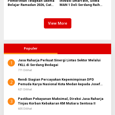
Pemerintah Tetapkan Skema
Inovasi Smart Bin, Siswa
Belajar Ramadan 2026, Catat
MAN 1 Deli Serdang Raih
Jadwalnya!
Duta Siswa Indonesia
Pendidikan 2026
View More
Populer
Jasa Raharja Perkuat Sinergi Lintas Sektor Melalui
1
FKLL di Serdang Bedagai
771 Dilihat
Rendi Siagian Percayakan Kepemimpinan DPD
2
Pemuda Karya Nasional Kota Medan kepada Josef
Sembiring
621 Dilihat
Pastikan Pekayanan Maksimal, Direksi Jasa Raharja
3
Tinjau Korban Kebakaran KM Mutiara Sentosa II
605 Dilihat