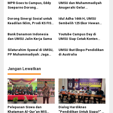
s
MPR Goes to Campus, Eddy
UMSU dan Muhammadiyah
Soeparno Dorong
Anugerahi Gelar
i
Mahasiswa UMSU
Kehormatan kepada Raja
Kembangkan Inovasi Energi
Muda Perlis
p
Dorong Sinergi Sosial untuk
Idul Adha 1446 H, UMSU
Terbarukan
Keadilan Iklim, Prodi KS FISIP
Sembelih 125 Ekor Hewan
o
UMSU Gelar Seminar dan
Kurban
s
Penandatanganan MoA
Bank Danamon Indonesia
Youtube Campus Day di
dan UMSU Jalin Kerja Sama
UMSU Siap Cetak Konten
Kreator Muda
Silaturahim Syawal di UMSU,
UMSU Ikut Ekspo Pendidikan
PP Muhammadiyah: Jaga
di Australia
Kekompakan Sukseskan
Muktamar
Jangan Lewatkan
Pelepasan Siswa dan
Dialog Hardiknas
Khataman Al-Qur’an MIS
“Pendidikan Untuk Siapa?” di