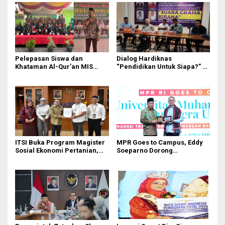
Pelepasan Siswa dan
Dialog Hardiknas
Khataman Al-Qur’an MIS
“Pendidikan Untuk Siapa?” di
Nurul Hidayah Mandala
Medan Lahirkan Petisi untuk
Berlangsung Khidmat
Pemerintah
ITSI Buka Program Magister
MPR Goes to Campus, Eddy
Sosial Ekonomi Pertanian,
Soeparno Dorong
Siapkan SDM Andal untuk
Mahasiswa UMSU
Masa Depan Agribisnis
Kembangkan Inovasi Energi
Indonesia
Terbarukan