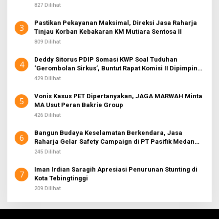
827 Dilihat
Pastikan Pekayanan Maksimal, Direksi Jasa Raharja
3
Tinjau Korban Kebakaran KM Mutiara Sentosa II
809 Dilihat
Deddy Sitorus PDIP Somasi KWP Soal Tuduhan
4
‘Gerombolan Sirkus’, Buntut Rapat Komisi II Dipimpin
Sufmi Dasco Ahmad
429 Dilihat
Vonis Kasus PET Dipertanyakan, JAGA MARWAH Minta
5
MA Usut Peran Bakrie Group
426 Dilihat
Bangun Budaya Keselamatan Berkendara, Jasa
6
Raharja Gelar Safety Campaign di PT Pasifik Medan
Industri
245 Dilihat
Iman Irdian Saragih Apresiasi Penurunan Stunting di
7
Kota Tebingtinggi
209 Dilihat