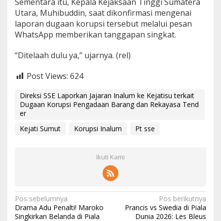
Sementara itu, Kepala Kejaksaan Tinggi Sumatera
Utara, Muhibuddin, saat dikonfirmasi mengenai
laporan dugaan korupsi tersebut melalui pesan
WhatsApp memberikan tanggapan singkat.
“Ditelaah dulu ya,” ujarnya. (rel)
Post Views:
624
Direksi SSE Laporkan Jajaran Inalum ke Kejatisu terkait
Dugaan Korupsi Pengadaan Barang dan Rekayasa Tend
er
Kejati Sumut
Korupsi Inalum
Pt sse
Ikuti Kami
N
Pos sebelumnya
Pos berikutnya
Drama Adu Penalti! Maroko
Prancis vs Swedia di Piala
a
Singkirkan Belanda di Piala
Dunia 2026: Les Bleus