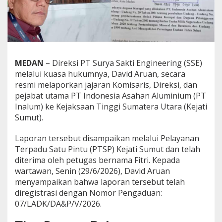
k
a
i
t
D
u
g
MEDAN
– Direksi PT Surya Sakti Engineering (SSE)
a
melalui kuasa hukumnya, David Aruan, secara
a
resmi melaporkan jajaran Komisaris, Direksi, dan
n
pejabat utama PT Indonesia Asahan Aluminium (PT
K
o
Inalum) ke Kejaksaan Tinggi Sumatera Utara (Kejati
r
Sumut).
u
p
Laporan tersebut disampaikan melalui Pelayanan
s
Terpadu Satu Pintu (PTSP) Kejati Sumut dan telah
i
P
diterima oleh petugas bernama Fitri. Kepada
e
wartawan, Senin (29/6/2026), David Aruan
n
menyampaikan bahwa laporan tersebut telah
g
diregistrasi dengan Nomor Pengaduan:
a
07/LADK/DA&P/V/2026.
d
a
a