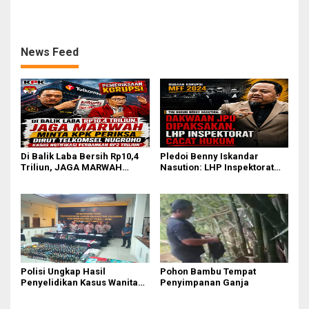
MARWAH Minta MA Usut
DK dan Tolak Upaya Banding
Peran Bakrie Group
News Feed
Di Balik Laba Bersih Rp10,4
Pledoi Benny Iskandar
Triliun, JAGA MARWAH
Nasution: LHP Inspektorat
Desak KPK Periksa Dirut
Cacat Hukum, Audit BPK
Telkomsel Nugroho Terkait
Nihil Temuan
Dugaan Kasus Notifikasi
Perbankan
Polisi Ungkap Hasil
Pohon Bambu Tempat
Penyelidikan Kasus Wanita
Penyimpanan Ganja
Tewas Diduga Bunuh Diri di
Komplek Bumi Asri Medan