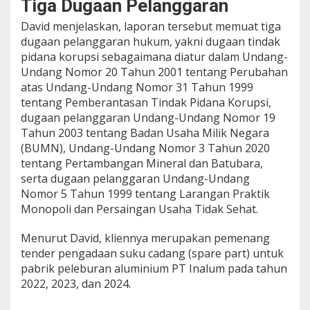
Tiga Dugaan Pelanggaran
n
B
David menjelaskan, laporan tersebut memuat tiga
a
dugaan pelanggaran hukum, yakni dugaan tindak
r
pidana korupsi sebagaimana diatur dalam Undang-
a
Undang Nomor 20 Tahun 2001 tentang Perubahan
n
g
atas Undang-Undang Nomor 31 Tahun 1999
d
tentang Pemberantasan Tindak Pidana Korupsi,
a
dugaan pelanggaran Undang-Undang Nomor 19
n
Tahun 2003 tentang Badan Usaha Milik Negara
R
(BUMN), Undang-Undang Nomor 3 Tahun 2020
e
k
tentang Pertambangan Mineral dan Batubara,
a
serta dugaan pelanggaran Undang-Undang
y
Nomor 5 Tahun 1999 tentang Larangan Praktik
a
Monopoli dan Persaingan Usaha Tidak Sehat.
s
a
T
Menurut David, kliennya merupakan pemenang
e
tender pengadaan suku cadang (spare part) untuk
n
pabrik peleburan aluminium PT Inalum pada tahun
d
2022, 2023, dan 2024.
e
r