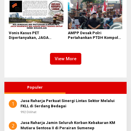
Vonis Kasus PET
AMPP Desak Polri
Dipertanyakan, JAGA
Pertahankan PTDH Kompol
MARWAH Minta MA Usut
DK dan Tolak Upaya Banding
Peran Bakrie Group
View More
Populer
Jasa Raharja Perkuat Sinergi Lintas Sektor Melalui
1
FKLL di Serdang Bedagai
992 Dilihat
Jasa Raharja Jamin Seluruh Korban Kebakaran KM
2
Mutiara Sentosa II di Perairan Sumenep