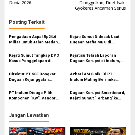
Dunia 2026
Diunggulkan, Duet Isak-
v
Gyokeres Ancaman Serius
i
g
Posting Terkait
a
s
Pengadaan Aspal Rp24,6
Kejati Sumut Didesak Usut
Miliar untuk Jalan Medan
Dugaan Mafia MBG di
i
Disorot, LIPPSU Curigai Ada
Tapteng-Sibolga, Mahasiswa
Kejanggalan dalam E-
Serahkan Sejumlah Bukti
p
Kejati Sumut Tangkap DPO
Kejatisu Telaah Laporan
Purchasing
Kasus Penggelapan di
Dugaan Korupsi di Inalum,
o
Tanjung Balai, Langsung
Tunggu Arahan Kajati
s
Dieksekusi ke Lapas
Direktur PT SSE Bongkar
Azhari AM Sinik: Di PT
Dugaan Kejanggalan
Inalum Maling Bermuka
Pengadaan di Inalum, Dua
Tembok ‘Berkeliaran’
GM Disorot
PT Inalum Diduga Pilih
Dugaan Korupsi Smartboard,
Komponen “KW”, Vendor
Kejati Sumut ‘Terbang’ ke
Klaim Barang Asli Justru
Jakarta Geledah 3 Kantor
Ditolak
Perusahaan
Jangan Lewatkan