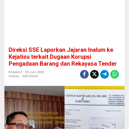
a
j
a
r
a
n
I
n
a
Direksi SSE Laporkan Jajaran Inalum ke
l
u
Kejatisu terkait Dugaan Korupsi
m
Pengadaan Barang dan Rekayasa Tender
k
e
Redaksi2
30 Juni 2026
K
Hukum
624 Dilihat
e
j
a
t
i
s
u
t
e
r