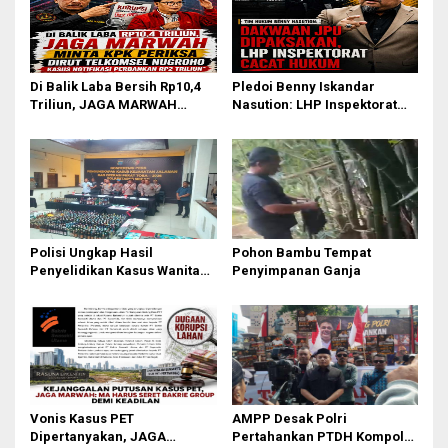
Di Balik Laba Bersih Rp10,4
Pledoi Benny Iskandar
Triliun, JAGA MARWAH
Nasution: LHP Inspektorat
Desak KPK Periksa Dirut
Cacat Hukum, Audit BPK
Telkomsel Nugroho Terkait
Nihil Temuan
Dugaan Kasus Notifikasi
Perbankan
Polisi Ungkap Hasil
Pohon Bambu Tempat
Penyelidikan Kasus Wanita
Penyimpanan Ganja
Tewas Diduga Bunuh Diri di
Komplek Bumi Asri Medan
Vonis Kasus PET
AMPP Desak Polri
Dipertanyakan, JAGA
Pertahankan PTDH Kompol