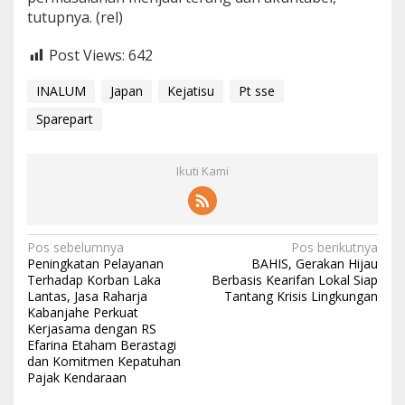
tutupnya. (rel)
Post Views:
642
INALUM
Japan
Kejatisu
Pt sse
Sparepart
Ikuti Kami
N
Pos sebelumnya
Pos berikutnya
Peningkatan Pelayanan
BAHIS, Gerakan Hijau
a
Terhadap Korban Laka
Berbasis Kearifan Lokal Siap
Lantas, Jasa Raharja
Tantang Krisis Lingkungan
v
Kabanjahe Perkuat
i
Kerjasama dengan RS
Efarina Etaham Berastagi
g
dan Komitmen Kepatuhan
a
Pajak Kendaraan
s