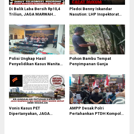
Di Balik Laba Bersih Rp10,4
Pledoi Benny Iskandar
Triliun, JAGA MARWAH
Nasution: LHP Inspektorat
Desak KPK Periksa Dirut
Cacat Hukum, Audit BPK
Telkomsel Nugroho Terkait
Nihil Temuan
Dugaan Kasus Notifikasi
Perbankan
Polisi Ungkap Hasil
Pohon Bambu Tempat
Penyelidikan Kasus Wanita
Penyimpanan Ganja
Tewas Diduga Bunuh Diri di
Komplek Bumi Asri Medan
Vonis Kasus PET
AMPP Desak Polri
Dipertanyakan, JAGA
Pertahankan PTDH Kompol
MARWAH Minta MA Usut
DK dan Tolak Upaya Banding
Peran Bakrie Group