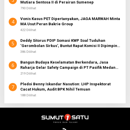
Mutiara Sentosa II di Perairan Sumenep
790 Dilihat
Vonis Kasus PET Dipertanyakan, JAGA MARWAH Minta
4
MA Usut Peran Bakrie Group
422 Dilihat
Deddy Sitorus PDIP Somasi KWP Soal Tuduhan
5
‘Gerombolan Sirkus’, Buntut Rapat Komisi II Dipimpin
Sufmi Dasco Ahmad
386 Dilihat
Bangun Budaya Keselamatan Berkendara, Jasa
6
Raharja Gelar Safety Campaign di PT Pasifik Medan
Industri
219 Dilihat
Pledoi Benny Iskandar Nasution: LHP Inspektorat
7
Cacat Hukum, Audit BPK Nihil Temuan
188 Dilihat