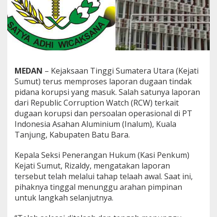
u
n
g
g
u
A
r
a
MEDAN
– Kejaksaan Tinggi Sumatera Utara (Kejati
h
Sumut) terus memproses laporan dugaan tindak
a
pidana korupsi yang masuk. Salah satunya laporan
n
dari Republic Corruption Watch (RCW) terkait
K
a
dugaan korupsi dan persoalan operasional di PT
j
Indonesia Asahan Aluminium (Inalum), Kuala
a
Tanjung, Kabupaten Batu Bara.
t
i
Kepala Seksi Penerangan Hukum (Kasi Penkum)
Kejati Sumut, Rizaldy, mengatakan laporan
tersebut telah melalui tahap telaah awal. Saat ini,
pihaknya tinggal menunggu arahan pimpinan
untuk langkah selanjutnya.