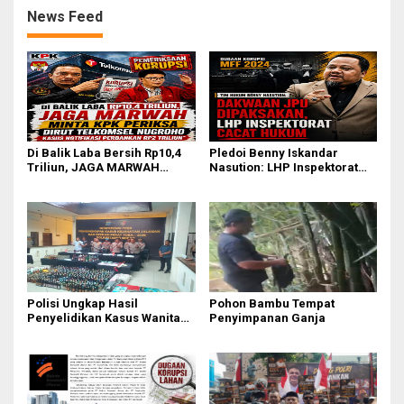
News Feed
Di Balik Laba Bersih Rp10,4
Pledoi Benny Iskandar
Triliun, JAGA MARWAH
Nasution: LHP Inspektorat
Desak KPK Periksa Dirut
Cacat Hukum, Audit BPK
Telkomsel Nugroho Terkait
Nihil Temuan
Dugaan Kasus Notifikasi
Perbankan
Polisi Ungkap Hasil
Pohon Bambu Tempat
Penyelidikan Kasus Wanita
Penyimpanan Ganja
Tewas Diduga Bunuh Diri di
Komplek Bumi Asri Medan