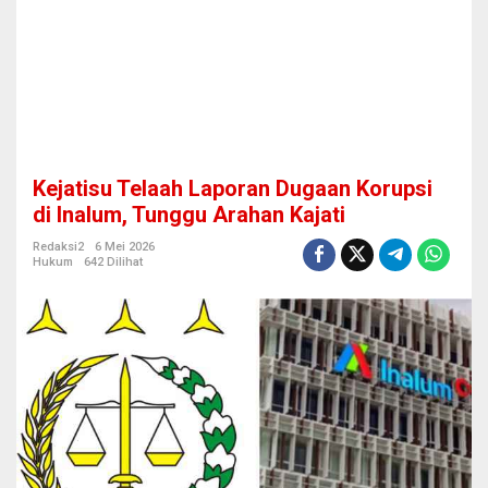
a
n
D
u
g
a
a
n
K
Kejatisu Telaah Laporan Dugaan Korupsi
o
r
di Inalum, Tunggu Arahan Kajati
u
p
Redaksi2
6 Mei 2026
Hukum
642 Dilihat
s
i
d
i
I
n
a
l
u
m
,
T