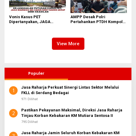
Vonis Kasus PET
AMPP Desak Polri
Dipertanyakan, JAGA
Pertahankan PTDH Kompol
MARWAH Minta MA Usut
DK dan Tolak Upaya Banding
Peran Bakrie Group
View More
Populer
Jasa Raharja Perkuat Sinergi Lintas Sektor Melalui
1
FKLL di Serdang Bedagai
971 Dilihat
Pastikan Pekayanan Maksimal, Direksi Jasa Raharja
2
Tinjau Korban Kebakaran KM Mutiara Sentosa II
795 Dilihat
Jasa Raharja Jamin Seluruh Korban Kebakaran KM
3