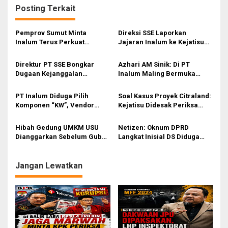
Posting Terkait
i
p
Pemprov Sumut Minta
Direksi SSE Laporkan
o
Inalum Terus Perkuat
Jajaran Inalum ke Kejatisu
Pendidikan dan Kelestarian
terkait Dugaan Korupsi
s
Lingkungan di Kawasan
Pengadaan Barang dan
Direktur PT SSE Bongkar
Azhari AM Sinik: Di PT
Danau Toba
Rekayasa Tender
Dugaan Kejanggalan
Inalum Maling Bermuka
Pengadaan di Inalum, Dua
Tembok ‘Berkeliaran’
GM Disorot
PT Inalum Diduga Pilih
Soal Kasus Proyek Citraland:
Komponen “KW”, Vendor
Kejatisu Didesak Periksa
Klaim Barang Asli Justru
Ketua DPRD Deli Serdang
Ditolak
Hibah Gedung UMKM USU
Netizen: Oknum DPRD
Dianggarkan Sebelum Gubsu
Langkat Inisial DS Diduga
Bobby Nasution, Kejatisu
Bekingi Perambah Kawasan
Juga Dapat Hibah Hampir
SMKGLTL
Rp100 M
Jangan Lewatkan