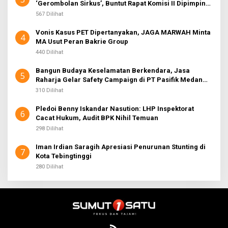
‘Gerombolan Sirkus’, Buntut Rapat Komisi II Dipimpin
Sufmi Dasco Ahmad
567 Dilihat
Vonis Kasus PET Dipertanyakan, JAGA MARWAH Minta
4
MA Usut Peran Bakrie Group
440 Dilihat
Bangun Budaya Keselamatan Berkendara, Jasa
5
Raharja Gelar Safety Campaign di PT Pasifik Medan
Industri
310 Dilihat
Pledoi Benny Iskandar Nasution: LHP Inspektorat
6
Cacat Hukum, Audit BPK Nihil Temuan
298 Dilihat
Iman Irdian Saragih Apresiasi Penurunan Stunting di
7
Kota Tebingtinggi
280 Dilihat