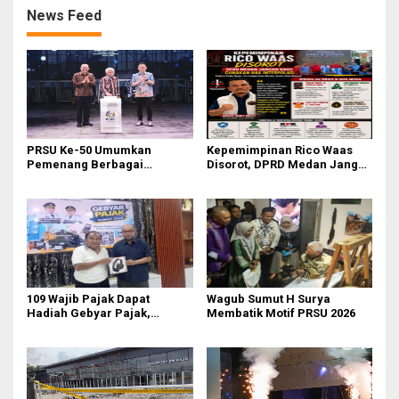
News Feed
PRSU Ke-50 Umumkan
Kepemimpinan Rico Waas
Pemenang Berbagai
Disorot, DPRD Medan Jangan
Kompetisi dan Penghargaan
Ragu Gunakan Hak Interplasi
109 Wajib Pajak Dapat
‎Wagub Sumut H Surya
Hadiah Gebyar Pajak,
Membatik Motif PRSU 2026
Samsat Medan Utara Dorong
Budaya Bayar Pajak Tepat
Waktu