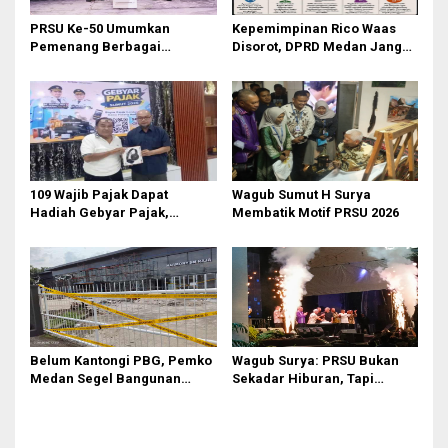
PRSU Ke-50 Umumkan
Kepemimpinan Rico Waas
Pemenang Berbagai
Disorot, DPRD Medan Jangan
Kompetisi dan Penghargaan
Ragu Gunakan Hak Interplasi
109 Wajib Pajak Dapat
‎Wagub Sumut H Surya
Hadiah Gebyar Pajak,
Membatik Motif PRSU 2026
Samsat Medan Utara Dorong
Budaya Bayar Pajak Tepat
Waktu
Belum Kantongi PBG, Pemko
Wagub Surya: PRSU Bukan
Medan Segel Bangunan
Sekadar Hiburan, Tapi
Showroom BYD di Jalan SM
Etalase Majukan Ekonomi
Raja
Sumatera Utara