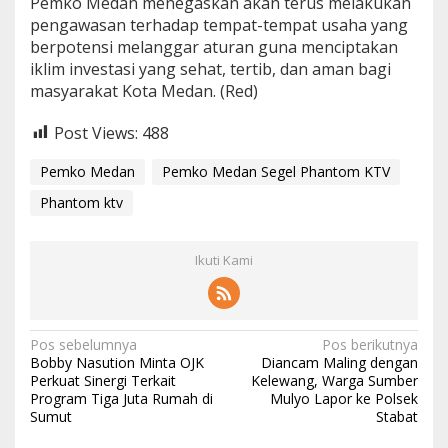
Pemko Medan menegaskan akan terus melakukan
pengawasan terhadap tempat-tempat usaha yang
berpotensi melanggar aturan guna menciptakan
iklim investasi yang sehat, tertib, dan aman bagi
masyarakat Kota Medan. (Red)
Post Views:
488
Pemko Medan
Pemko Medan Segel Phantom KTV
Phantom ktv
Ikuti Kami
N
Pos sebelumnya
Pos berikutnya
Bobby Nasution Minta OJK
Diancam Maling dengan
a
Perkuat Sinergi Terkait
Kelewang, Warga Sumber
Program Tiga Juta Rumah di
Mulyo Lapor ke Polsek
v
Sumut
Stabat
i