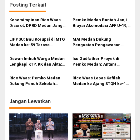
g
Posting Terkait
a
s
Kepemimpinan Rico Waas
Pemko Medan Bantah Janji
Disorot, DPRD Medan Jangan
Biayai Akomodasi AFF U-19,
i
Ragu Gunakan Hak Interplasi
Sekda Wiriya: Tanggung
Jawab PSSI
p
LIPPSU: Bau Korupsi di MTQ
MAI Medan Dukung
Medan ke-59 Terasa
Penguatan Pengawasan
o
Menyengat
Lingkungan Selama Musim
s
Mudik
Dewan Imbuh Warga Medan
Isu Godfather Proyek di
Lengkapi KTP, KK dan Akta:
Pemko Medan: Antara
Dokumen Penting untuk
Tuduhan dan Tata Kelola
Semua Urusan
yang Harus Dibenahi
Rico Waas: Pemko Medan
Rico Waas Lepas Kafilah
Dukung Penuh Sekolah
Medan ke Ajang STQH ke-19
Rakyat Program Presiden
Sumut
Prabowo
Jangan Lewatkan