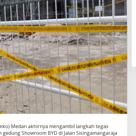
mko) Medan akhirnya mengambil langkah tegas
 gedung Showroom BYD di Jalan Sisingamangaraja