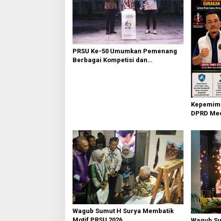
i
p
o
s
PRSU Ke-50 Umumkan Pemenang
Berbagai Kompetisi dan
Penghargaan
Kepemimp
DPRD Med
Gunakan H
‎Wagub Sumut H Surya Membatik
Motif PRSU 2026
Wagub Su