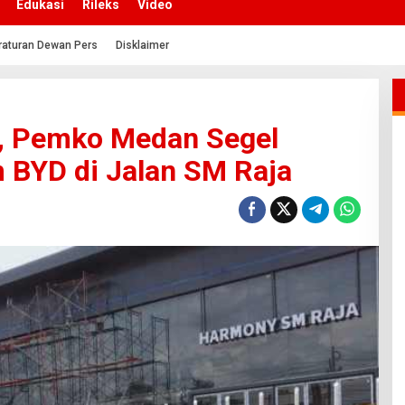
Edukasi
Rileks
Video
raturan Dewan Pers
Disklaimer
, Pemko Medan Segel
BYD di Jalan SM Raja