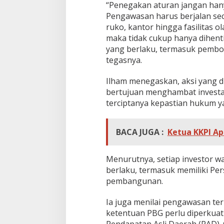
“Penegakan aturan jangan hany
Pengawasan harus berjalan sec
ruko, kantor hingga fasilitas 
maka tidak cukup hanya dihenti
yang berlaku, termasuk pembo
tegasnya.
Ilham menegaskan, aksi yang d
bertujuan menghambat invest
terciptanya kepastian hukum ya
BACA JUGA :
Ketua KKPI Ap
Menurutnya, setiap investor w
berlaku, termasuk memiliki P
pembangunan.
Ia juga menilai pengawasan t
ketentuan PBG perlu diperkua
Pendapatan Asli Daerah (PAD). 