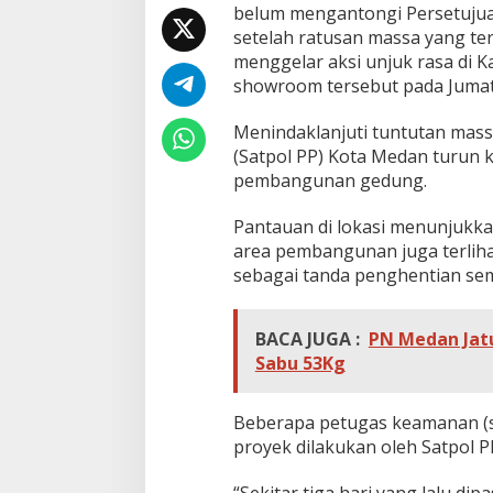
r
belum mengantongi Persetujua
o
setelah ratusan massa yang te
o
menggelar aksi unjuk rasa di
m
showroom tersebut pada Jumat,
B
Y
D
Menindaklanjuti tuntutan mass
d
(Satpol PP) Kota Medan turun 
i
pembangunan gedung.
J
a
Pantauan di lokasi menunjukkan
l
a
area pembangunan juga terlihat
n
sebagai tanda penghentian sem
S
M
R
BACA JUGA :
PN Medan Jatu
a
Sabu 53Kg
j
a
Beberapa petugas keamanan (s
proyek dilakukan oleh Satpol 
“Sekitar tiga hari yang lalu dip