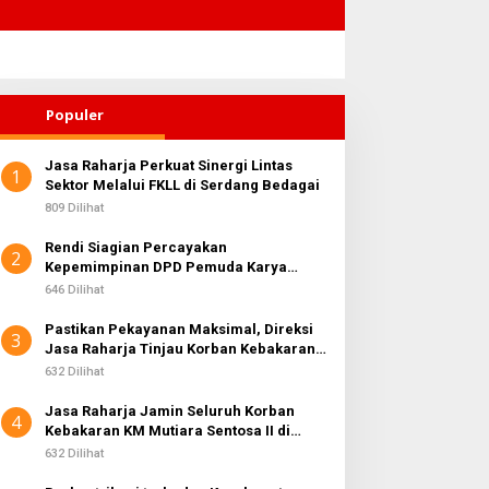
Populer
Jasa Raharja Perkuat Sinergi Lintas
1
Sektor Melalui FKLL di Serdang Bedagai
809 Dilihat
Rendi Siagian Percayakan
2
Kepemimpinan DPD Pemuda Karya
Nasional Kota Medan kepada Josef
646 Dilihat
Sembiring
Pastikan Pekayanan Maksimal, Direksi
3
Jasa Raharja Tinjau Korban Kebakaran
KM Mutiara Sentosa II
632 Dilihat
Jasa Raharja Jamin Seluruh Korban
4
Kebakaran KM Mutiara Sentosa II di
Perairan Sumenep
632 Dilihat