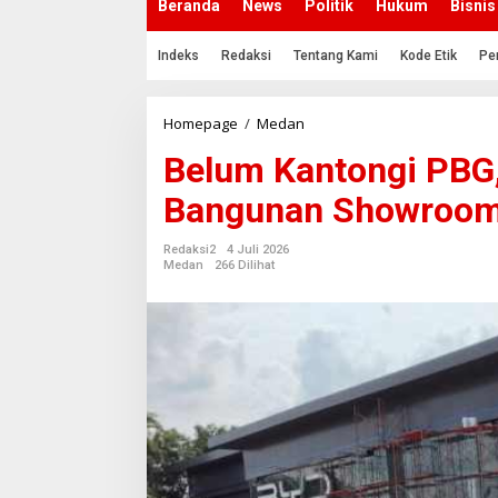
Beranda
News
Politik
Hukum
Bisnis
Indeks
Redaksi
Tentang Kami
Kode Etik
Pe
Homepage
/
Medan
B
e
Belum Kantongi PBG
l
u
Bangunan Showroom 
m
K
a
Redaksi2
4 Juli 2026
n
Medan
266 Dilihat
t
o
n
g
i
P
B
G
,
P
e