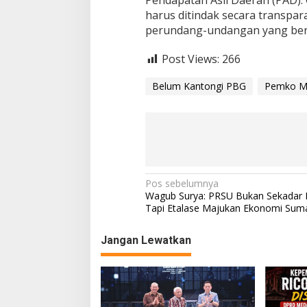
harus ditindak secara transpar
perundang-undangan yang berl
Post Views:
266
Belum Kantongi PBG
Pemko Me
N
Pos sebelumnya
Wagub Surya: PRSU Bukan Sekadar 
a
Tapi Etalase Majukan Ekonomi Suma
v
Jangan Lewatkan
i
g
a
s