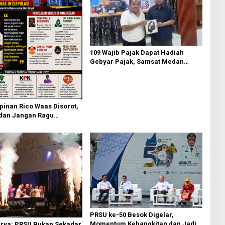
109 Wajib Pajak Dapat Hadiah
Gebyar Pajak, Samsat Medan
Utara Dorong Budaya Bayar Pajak
Tepat Waktu
inan Rico Waas Disorot,
an Jangan Ragu
ak Interplasi
PRSU ke-50 Besok Digelar,
Momentum Kebangkitan dan Jadi
rya: PRSU Bukan Sekadar