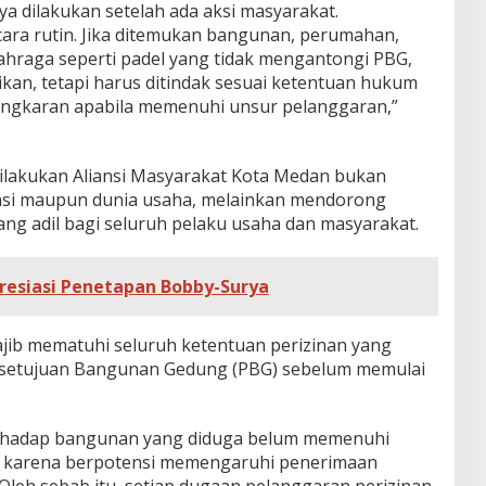
a dilakukan setelah ada aksi masyarakat.
ara rutin. Jika ditemukan bangunan, perumahan,
olahraga seperti padel yang tidak mengantongi PBG,
kan, tetapi harus ditindak sesuai ketentuan hukum
ngkaran apabila memenuhi unsur pelanggaran,”
ilakukan Aliansi Masyarakat Kota Medan bukan
asi maupun dunia usaha, melainkan mendorong
ng adil bagi seluruh pelaku usaha dan masyarakat.
resiasi Penetapan Bobby-Surya
ajib mematuhi seluruh ketentuan perizinan yang
ersetujuan Bangunan Gedung (PBG) sebelum memulai
erhadap bangunan yang diduga belum memenuhi
t karena berpotensi memengaruhi penerimaan
Oleh sebab itu, setiap dugaan pelanggaran perizinan