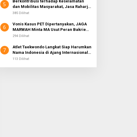
Berkontribusi terhadap Keselamatan
5
dan Mobilitas Masyarakat, Jasa Raharja
Raih Penghargaan di Ajang Transportasi
385 Dilihat
Indonesia Awards 2026
Vonis Kasus PET Dipertanyakan, JAGA
6
MARWAH Minta MA Usut Peran Bakrie
Group
294 Dilihat
Atlet Taekwondo Langkat Siap Harumkan
7
Nama Indonesia di Ajang Internasional
G2 Asian
113 Dilihat