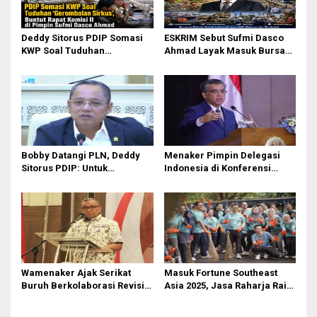
o
s
Deddy Sitorus PDIP Somasi
ESKRIM Sebut Sufmi Dasco
KWP Soal Tuduhan
Ahmad Layak Masuk Bursa
‘Gerombolan Sirkus’, Buntut
Calon Presiden 2029
Rapat Komisi II Dipimpin
Sufmi Dasco Ahmad
Bobby Datangi PLN, Deddy
Menaker Pimpin Delegasi
Sitorus PDIP: Untuk
Indonesia di Konferensi
Pencitraan Atau
Perburuhan Internasional
Gubernurnya Gak Paham?
ke-114
Wamenaker Ajak Serikat
Masuk Fortune Southeast
Buruh Berkolaborasi Revisi
Asia 2025, Jasa Raharja Raih
UU Ketenagakerjaan dan
Pengakuan Internasional
Regulasi K3
sebagai Perusahaan dengan