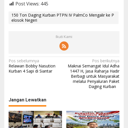
Post Views:
445
150 Ton Daging Kurban PTPN IV PalmCo Mengalir ke P
elosok Negeri
Ikuti Kami
N
Pos sebelumnya
Pos berikutnya
Relawan Bobby Nasution
Maknai Semangat Idul Adha
a
Kurban 4 Sapi di Siantar
1447 H, Jasa Raharja Hadir
Berbagi untuk Masyarakat
v
melalui Penyaluran Paket
i
Daging Kurban
g
Jangan Lewatkan
a
s
i
p