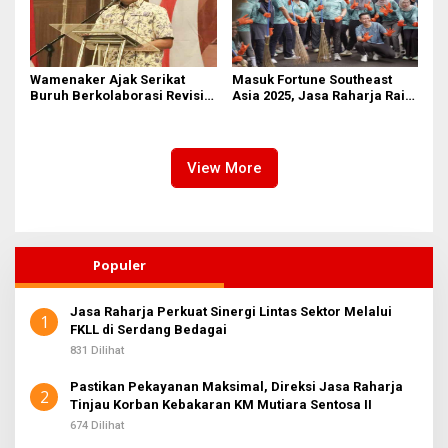
Wamenaker Ajak Serikat
Masuk Fortune Southeast
Buruh Berkolaborasi Revisi
Asia 2025, Jasa Raharja Raih
UU Ketenagakerjaan dan
Pengakuan Internasional
Regulasi K3
sebagai Perusahaan dengan
Lingkungan Kerja Terbaik
View More
Populer
Jasa Raharja Perkuat Sinergi Lintas Sektor Melalui
1
FKLL di Serdang Bedagai
831 Dilihat
Pastikan Pekayanan Maksimal, Direksi Jasa Raharja
2
Tinjau Korban Kebakaran KM Mutiara Sentosa II
674 Dilihat