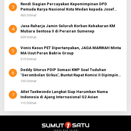
Rendi Siagian Percayakan Kepemimpinan DPD
3
Pemuda Karya Nasional Kota Medan kepada Josef
Sembiring
665 Dilihat
Jasa Raharja Jamin Seluruh Korban Kebakaran KM
4
Mutiara Sentosa II di Perairan Sumenep
659 Dilihat
Vonis Kasus PET Dipertanyakan, JAGA MARWAH Minta
5
MA Usut Peran Bakrie Group
319 Dilihat
Deddy Sitorus PDIP Somasi KWP Soal Tuduhan
6
‘Gerombolan Sirkus’, Buntut Rapat Komisi II Dipimpin
Sufmi Dasco Ahmad
130 Dilihat
Atlet Taekwondo Langkat Siap Harumkan Nama
7
Indonesia di Ajang Internasional G2 Asian
113 Dilihat