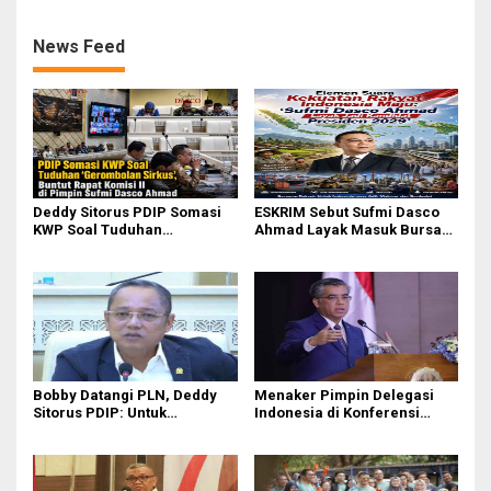
Lingkungan Kerja Terbaik
News Feed
Deddy Sitorus PDIP Somasi
ESKRIM Sebut Sufmi Dasco
KWP Soal Tuduhan
Ahmad Layak Masuk Bursa
‘Gerombolan Sirkus’, Buntut
Calon Presiden 2029
Rapat Komisi II Dipimpin
Sufmi Dasco Ahmad
Bobby Datangi PLN, Deddy
Menaker Pimpin Delegasi
Sitorus PDIP: Untuk
Indonesia di Konferensi
Pencitraan Atau
Perburuhan Internasional
Gubernurnya Gak Paham?
ke-114