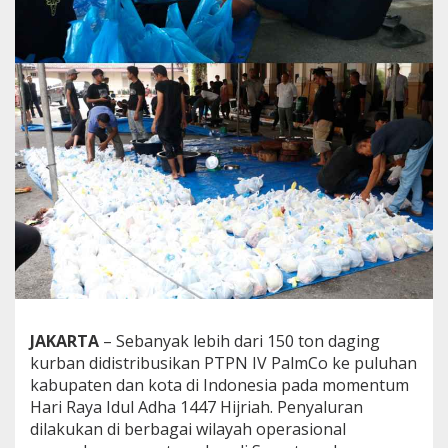
s
o
k
N
e
g
e
r
i
JAKARTA
– Sebanyak lebih dari 150 ton daging
kurban didistribusikan PTPN IV PalmCo ke puluhan
kabupaten dan kota di Indonesia pada momentum
Hari Raya Idul Adha 1447 Hijriah. Penyaluran
dilakukan di berbagai wilayah operasional