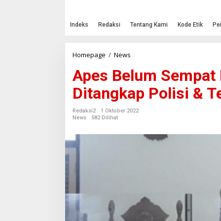
Indeks
Redaksi
Tentang Kami
Kode Etik
Pe
Homepage
/
News
A
p
Apes Belum Sempat 
e
s
Ditangkap Polisi & T
B
e
l
Redaksi2
1 Oktober 2022
u
News
582 Dilihat
m
S
e
m
p
a
t
N
g
e
b