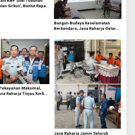
asi KWP Soal Tuduhan
an Sirkus’, Buntut Rapat
 Dipimpin Sufmi Dasco
Bangun Budaya Keselamatan
Berkendara, Jasa Raharja Gelar
Safety Campaign di PT Pasifik
Medan Industri
 Pekayanan Maksimal,
asa Raharja Tinjau Korban
 KM Mutiara Sentosa II
Jasa Raharja Jamin Seluruh