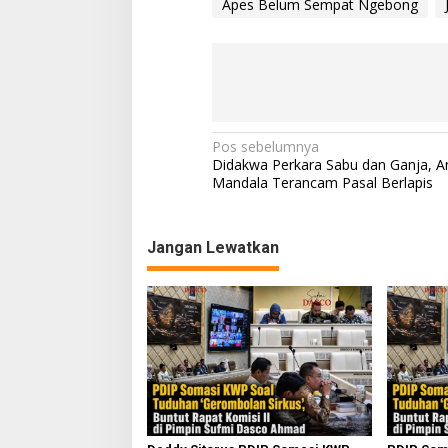
Apes Belum Sempat Ngebong
N
Pos sebelumnya
Didakwa Perkara Sabu dan Ganja, A
a
Mandala Terancam Pasal Berlapis
v
i
Jangan Lewatkan
g
a
s
i
p
o
s