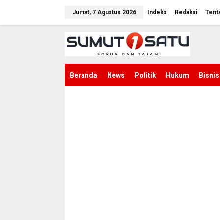
L
e
Jumat, 7 Agustus 2026
Indeks
Redaksi
Tent
w
a
t
i
k
e
k
Beranda
News
Politik
Hukum
Bisnis
o
n
t
e
n