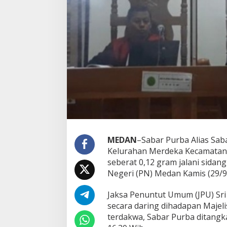
o
n
g
,
J
u
k
i
r
K
e
b
u
r
u
MEDAN
–
Sabar Purba Alias Saba
D
i
Kelurahan Merdeka Kecamatan.
t
seberat 0,12 gram jalani sida
a
Negeri (PN) Medan Kamis (29/9
n
g
Jaksa Penuntut Umum (JPU) Sri
k
a
secara daring dihadapan Majel
p
terdakwa,
Sabar Purba ditangka
P