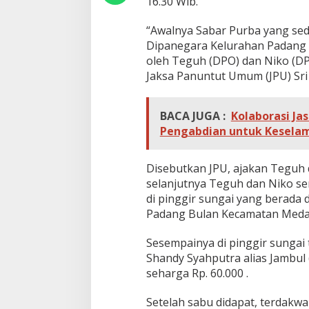
16.30 Wib.
o
l
“Awalnya Sabar Purba yang sed
i
s
Dipanegara Kelurahan Padang 
i
oleh Teguh (DPO) dan Niko (D
&
Jaksa Panuntut Umum (JPU) Sri Y
T
e
r
BACA JUGA :
Kolaborasi Ja
a
n
Pengabdian untuk Keselam
c
a
m
Disebutkan JPU, ajakan Teguh 
P
selanjutnya Teguh dan Niko se
a
di pinggir sungai yang berada 
s
Padang Bulan Kecamatan Meda
a
l
B
Sesempainya di pinggir sungai
e
Shandy Syahputra alias Jambul
r
seharga Rp. 60.000 .
l
a
Setelah sabu didapat, terdakw
p