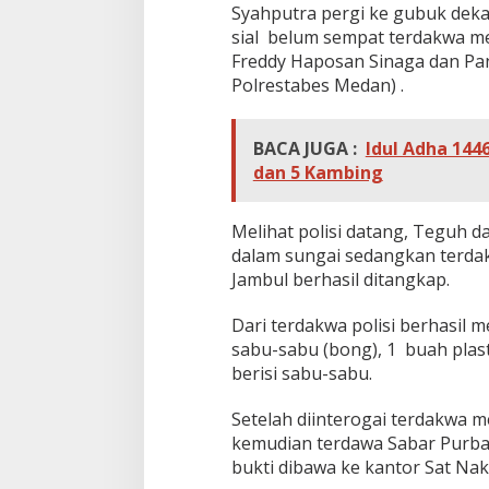
i
Syahputra pergi ke gubuk dek
s
sial belum sempat terdakwa me
Freddy Haposan Sinaga dan Pan
Polrestabes Medan) .
BACA JUGA :
Idul Adha 144
dan 5 Kambing
Melihat polisi datang, Teguh d
dalam sungai sedangkan terdak
Jambul berhasil ditangkap.
Dari terdakwa polisi berhasil 
sabu-sabu (bong), 1 buah plast
berisi sabu-sabu.
Setelah diinterogai terdakwa 
kemudian terdawa Sabar Purba 
bukti dibawa ke kantor Sat Nak