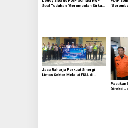
Deddy Sitorus PDIP Somasi KWP
PDIP Som
Soal Tuduhan ‘Gerombolan Sirkus’,
‘Gerombol
Buntut Rapat Komisi II Dipimpin
Komisi II
Sufmi Dasco Ahmad
Ahmad
Jasa Raharja Perkuat Sinergi
Lintas Sektor Melalui FKLL di
Serdang Bedagai
Pastikan
Direksi J
Kebakaran