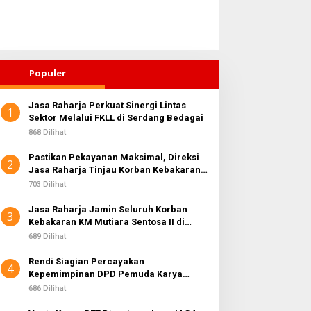
Populer
Jasa Raharja Perkuat Sinergi Lintas
1
Sektor Melalui FKLL di Serdang Bedagai
868 Dilihat
Pastikan Pekayanan Maksimal, Direksi
2
Jasa Raharja Tinjau Korban Kebakaran
KM Mutiara Sentosa II
703 Dilihat
Jasa Raharja Jamin Seluruh Korban
3
Kebakaran KM Mutiara Sentosa II di
Perairan Sumenep
689 Dilihat
Rendi Siagian Percayakan
4
Kepemimpinan DPD Pemuda Karya
Nasional Kota Medan kepada Josef
686 Dilihat
Sembiring