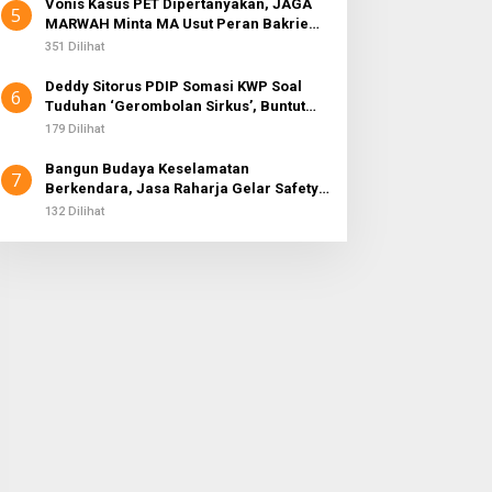
Vonis Kasus PET Dipertanyakan, JAGA
5
MARWAH Minta MA Usut Peran Bakrie
Group
351 Dilihat
Deddy Sitorus PDIP Somasi KWP Soal
6
Tuduhan ‘Gerombolan Sirkus’, Buntut
Rapat Komisi II Dipimpin Sufmi Dasco
179 Dilihat
Ahmad
Bangun Budaya Keselamatan
7
Berkendara, Jasa Raharja Gelar Safety
Campaign di PT Pasifik Medan Industri
132 Dilihat