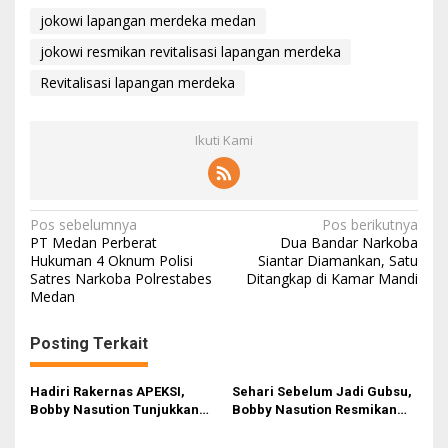
jokowi lapangan merdeka medan
jokowi resmikan revitalisasi lapangan merdeka
Revitalisasi lapangan merdeka
Ikuti Kami
N
Pos sebelumnya
Pos berikutnya
PT Medan Perberat
Dua Bandar Narkoba
a
Hukuman 4 Oknum Polisi
Siantar Diamankan, Satu
Satres Narkoba Polrestabes
Ditangkap di Kamar Mandi
v
Medan
i
g
Posting Terkait
a
s
Hadiri Rakernas APEKSI,
Sehari Sebelum Jadi Gubsu,
Bobby Nasution Tunjukkan
Bobby Nasution Resmikan
i
Hasil Pembangunan Kota
Hasil Revitalisasi Lapangan
Medan di Eranya
Merdeka