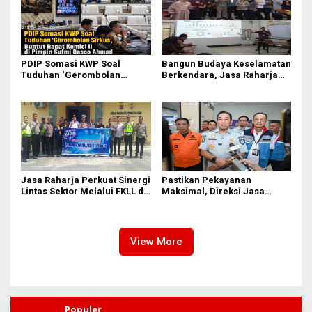
PDIP Somasi KWP Soal
Bangun Budaya Keselamatan
Tuduhan ‘Gerombolan
Berkendara, Jasa Raharja
Sirkus’, Buntut Rapat Komisi
Gelar Safety Campaign di PT
II Dipimpin Sufmi Dasco
Pasifik Medan Industri
Ahmad
Jasa Raharja Perkuat Sinergi
Pastikan Pekayanan
Lintas Sektor Melalui FKLL di
Maksimal, Direksi Jasa
Serdang Bedagai
Raharja Tinjau Korban
Kebakaran KM Mutiara
Sentosa II
View More
Populer