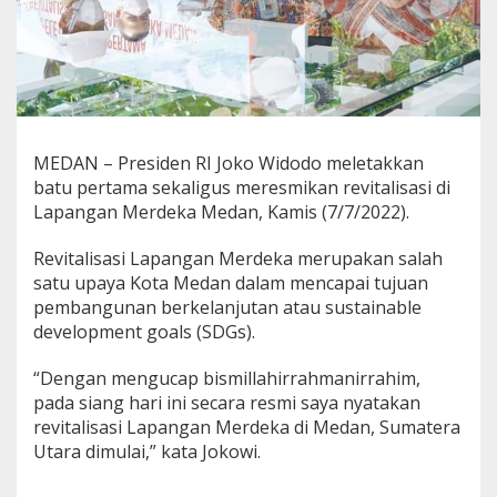
B
a
k
a
l
P
u
n
MEDAN – Presiden RI Joko Widodo meletakkan
y
batu pertama sekaligus meresmikan revitalisasi di
a
Lapangan Merdeka Medan, Kamis (7/7/2022).
R
u
a
Revitalisasi Lapangan Merdeka merupakan salah
n
satu upaya Kota Medan dalam mencapai tujuan
g
pembangunan berkelanjutan atau sustainable
B
development goals (SDGs).
a
w
a
“Dengan mengucap bismillahirrahmanirrahim,
h
pada siang hari ini secara resmi saya nyatakan
T
revitalisasi Lapangan Merdeka di Medan, Sumatera
a
Utara dimulai,” kata Jokowi.
n
a
h