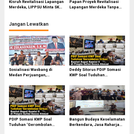
p
Kisruh Revitalisasi Lapangan
Papan Proyek Revitalisasi
Merdeka, LIPPSU Minta SKPD
Lapangan Merdeka Tanpa
o
Jangan Jerumuskan
Waktu Pengerjaan, Ada Apa?
s
Walikota Medan
Jangan Lewatkan
Sosialisasi Wasbang di
Deddy Sitorus PDIP Somasi
Medan Perjuangan,
KWP Soal Tuduhan
Zulkarnaen Janji
‘Gerombolan Sirkus’, Buntut
Perjuangkan Ruang Bermain
Rapat Komisi II Dipimpin
Anak
Sufmi Dasco Ahmad
PDIP Somasi KWP Soal
Bangun Budaya Keselamatan
Tuduhan ‘Gerombolan
Berkendara, Jasa Raharja
Sirkus’, Buntut Rapat Komisi
Gelar Safety Campaign di PT