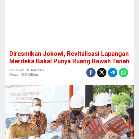
v
i
t
a
l
i
s
a
s
Diresmikan Jokowi, Revitalisasi Lapangan
i
L
Merdeka Bakal Punya Ruang Bawah Tanah
a
p
Redaksi2
8 Juli 2022
News
530 Dilihat
a
n
g
a
n
M
e
r
d
e
k
a