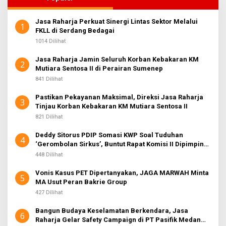
Jasa Raharja Perkuat Sinergi Lintas Sektor Melalui
1
FKLL di Serdang Bedagai
1014 Dilihat
Jasa Raharja Jamin Seluruh Korban Kebakaran KM
2
Mutiara Sentosa II di Perairan Sumenep
841 Dilihat
Pastikan Pekayanan Maksimal, Direksi Jasa Raharja
3
Tinjau Korban Kebakaran KM Mutiara Sentosa II
821 Dilihat
Deddy Sitorus PDIP Somasi KWP Soal Tuduhan
4
‘Gerombolan Sirkus’, Buntut Rapat Komisi II Dipimpin
Sufmi Dasco Ahmad
448 Dilihat
Vonis Kasus PET Dipertanyakan, JAGA MARWAH Minta
5
MA Usut Peran Bakrie Group
427 Dilihat
Bangun Budaya Keselamatan Berkendara, Jasa
6
Raharja Gelar Safety Campaign di PT Pasifik Medan