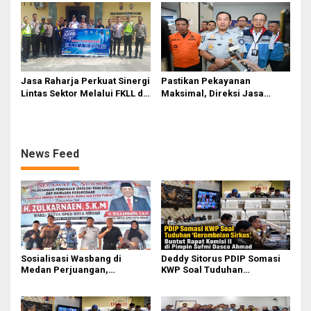
II Dipimpin Sufmi Dasco
Pasifik Medan Industri
Ahmad
Jasa Raharja Perkuat Sinergi
Pastikan Pekayanan
Lintas Sektor Melalui FKLL di
Maksimal, Direksi Jasa
Serdang Bedagai
Raharja Tinjau Korban
Kebakaran KM Mutiara
Sentosa II
News Feed
Sosialisasi Wasbang di
Deddy Sitorus PDIP Somasi
Medan Perjuangan,
KWP Soal Tuduhan
Zulkarnaen Janji
‘Gerombolan Sirkus’, Buntut
Perjuangkan Ruang Bermain
Rapat Komisi II Dipimpin
Anak
Sufmi Dasco Ahmad