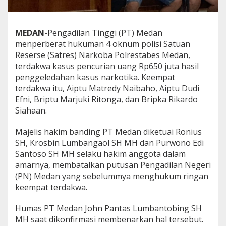
o
b
a
MEDAN-
Pengadilan Tinggi (PT) Medan
P
menperberat hukuman 4 oknum polisi Satuan
o
l
Reserse (Satres) Narkoba Polrestabes Medan,
r
terdakwa kasus pencurian uang Rp650 juta hasil
e
penggeledahan kasus narkotika. Keempat
s
terdakwa itu, Aiptu Matredy Naibaho, Aiptu Dudi
t
a
Efni, Briptu Marjuki Ritonga, dan Bripka Rikardo
b
Siahaan.
e
s
Majelis hakim banding PT Medan diketuai Ronius
M
SH, Krosbin Lumbangaol SH MH dan Purwono Edi
e
d
Santoso SH MH selaku hakim anggota dalam
a
amarnya, membatalkan putusan Pengadilan Negeri
n
(PN) Medan yang sebelummya menghukum ringan
keempat terdakwa.
Humas PT Medan John Pantas Lumbantobing SH
MH saat dikonfirmasi membenarkan hal tersebut.