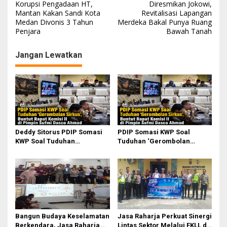
Korupsi Pengadaan HT,
Diresmikan Jokowi,
a
Mantan Kakan Sandi Kota
Revitalisasi Lapangan
Medan Divonis 3 Tahun
Merdeka Bakal Punya Ruang
v
Penjara
Bawah Tanah
i
g
Jangan Lewatkan
a
s
i
p
o
Deddy Sitorus PDIP Somasi
PDIP Somasi KWP Soal
s
KWP Soal Tuduhan
Tuduhan ‘Gerombolan
‘Gerombolan Sirkus’, Buntut
Sirkus’, Buntut Rapat Komisi
Rapat Komisi II Dipimpin
II Dipimpin Sufmi Dasco
Sufmi Dasco Ahmad
Ahmad
Bangun Budaya Keselamatan
Jasa Raharja Perkuat Sinergi
Berkendara, Jasa Raharja
Lintas Sektor Melalui FKLL di