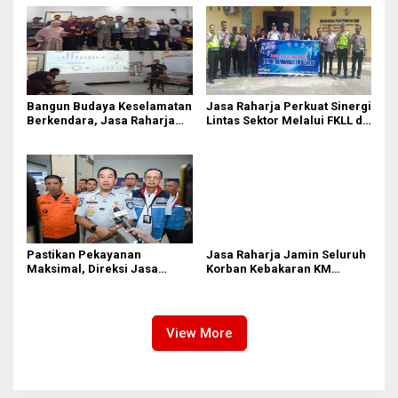
Rapat Komisi II Dipimpin
II Dipimpin Sufmi Dasco
Sufmi Dasco Ahmad
Ahmad
Bangun Budaya Keselamatan
Jasa Raharja Perkuat Sinergi
Berkendara, Jasa Raharja
Lintas Sektor Melalui FKLL di
Gelar Safety Campaign di PT
Serdang Bedagai
Pasifik Medan Industri
Pastikan Pekayanan
Jasa Raharja Jamin Seluruh
Maksimal, Direksi Jasa
Korban Kebakaran KM
Raharja Tinjau Korban
Mutiara Sentosa II di
Kebakaran KM Mutiara
Perairan Sumenep
Sentosa II
View More