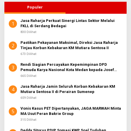
Populer
Jasa Raharja Perkuat Sinergi Lintas Sektor Melalui
1
FKLL di Serdang Bedagai
830 Dilihat
Pastikan Pekayanan Maksimal, Direksi Jasa Raharja
2
Tinjau Korban Kebakaran KM Mutiara Sentosa II
673 Dilihat
Rendi Siagian Percayakan Kepemimpinan DPD
3
Pemuda Karya Nasional Kota Medan kepada Josef
Sembiring
665 Dilihat
Jasa Raharja Jamin Seluruh Korban Kebakaran KM
4
Mutiara Sentosa II di Perairan Sumenep
659 Dilihat
Vonis Kasus PET Dipertanyakan, JAGA MARWAH Minta
5
MA Usut Peran Bakrie Group
315 Dilihat
Deddy Sitorus PDIP Somasi KWP Soal Tuduhan