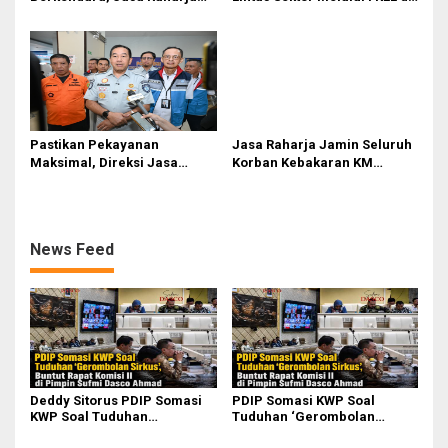
Gelar Safety Campaign di PT
Serdang Bedagai
Pasifik Medan Industri
Pastikan Pekayanan
Jasa Raharja Jamin Seluruh
Maksimal, Direksi Jasa
Korban Kebakaran KM
Raharja Tinjau Korban
Mutiara Sentosa II di
Kebakaran KM Mutiara
Perairan Sumenep
Sentosa II
News Feed
Deddy Sitorus PDIP Somasi
PDIP Somasi KWP Soal
KWP Soal Tuduhan
Tuduhan ‘Gerombolan
‘Gerombolan Sirkus’, Buntut
Sirkus’, Buntut Rapat Komisi