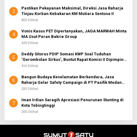
Pastikan Pekayanan Maksimal, Direksi Jasa Raharja
3
Tinjau Korban Kebakaran KM Mutiara Sentosa II
802 Dilihat
Vonis Kasus PET Dipertanyakan, JAGA MARWAH Minta
4
MA Usut Peran Bakrie Group
425 Dilihat
Deddy Sitorus PDIP Somasi KWP Soal Tuduhan
5
‘Gerombolan Sirkus’, Buntut Rapat Komisi II Dipimpin
Sufmi Dasco Ahmad
416 Dilihat
Bangun Budaya Keselamatan Berkendara, Jasa
6
Raharja Gelar Safety Campaign di PT Pasifik Medan
Industri
233 Dilihat
Iman Irdian Saragih Apresiasi Penurunan Stunting di
7
Kota Tebingtinggi
205 Dilihat