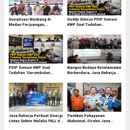
Sosialisasi Wasbang di
Deddy Sitorus PDIP Somasi
Medan Perjuangan,
KWP Soal Tuduhan
Zulkarnaen Janji
‘Gerombolan Sirkus’, Buntut
Perjuangkan Ruang Bermain
Rapat Komisi II Dipimpin
Anak
Sufmi Dasco Ahmad
PDIP Somasi KWP Soal
Bangun Budaya Keselamatan
Tuduhan ‘Gerombolan
Berkendara, Jasa Raharja
Sirkus’, Buntut Rapat Komisi
Gelar Safety Campaign di PT
II Dipimpin Sufmi Dasco
Pasifik Medan Industri
Ahmad
Jasa Raharja Perkuat Sinergi
Pastikan Pekayanan
Lintas Sektor Melalui FKLL di
Maksimal, Direksi Jasa
Serdang Bedagai
Raharja Tinjau Korban