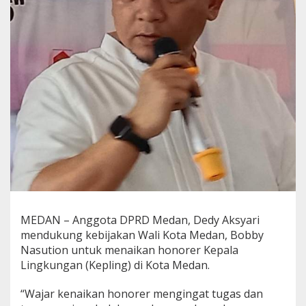
e
d
y
A
k
s
y
a
r
i
M
i
n
t
a
P
e
m
MEDAN – Anggota DPRD Medan, Dedy Aksyari
k
mendukung kebijakan Wali Kota Medan, Bobby
o
Nasution untuk menaikan honorer Kepala
S
Lingkungan (Kepling) di Kota Medan.
e
g
e
“Wajar kenaikan honorer mengingat tugas dan
r