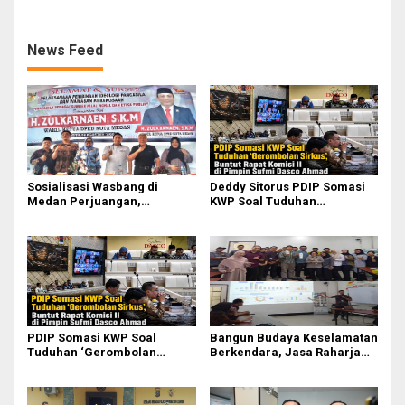
Kebakaran KM Mutiara
Sentosa II
News Feed
Sosialisasi Wasbang di
Deddy Sitorus PDIP Somasi
Medan Perjuangan,
KWP Soal Tuduhan
Zulkarnaen Janji
‘Gerombolan Sirkus’, Buntut
Perjuangkan Ruang Bermain
Rapat Komisi II Dipimpin
Anak
Sufmi Dasco Ahmad
PDIP Somasi KWP Soal
Bangun Budaya Keselamatan
Tuduhan ‘Gerombolan
Berkendara, Jasa Raharja
Sirkus’, Buntut Rapat Komisi
Gelar Safety Campaign di PT
II Dipimpin Sufmi Dasco
Pasifik Medan Industri
Ahmad