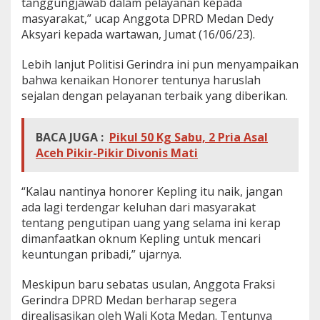
tanggungjawab dalam pelayanan kepada
a
masyarakat,” ucap Anggota DPRD Medan Dedy
R
Aksyari kepada wartawan, Jumat (16/06/23).
e
a
l
Lebih lanjut Politisi Gerindra ini pun menyampaikan
i
bahwa kenaikan Honorer tentunya haruslah
s
sejalan dengan pelayanan terbaik yang diberikan.
a
s
i
BACA JUGA :
Pikul 50 Kg Sabu, 2 Pria Asal
k
Aceh Pikir-Pikir Divonis Mati
a
n
“Kalau nantinya honorer Kepling itu naik, jangan
ada lagi terdengar keluhan dari masyarakat
tentang pengutipan uang yang selama ini kerap
dimanfaatkan oknum Kepling untuk mencari
keuntungan pribadi,” ujarnya.
Meskipun baru sebatas usulan, Anggota Fraksi
Gerindra DPRD Medan berharap segera
direalisasikan oleh Wali Kota Medan. Tentunya