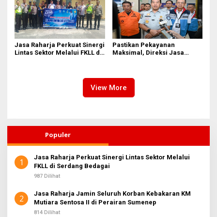
Jasa Raharja Perkuat Sinergi
Pastikan Pekayanan
Lintas Sektor Melalui FKLL di
Maksimal, Direksi Jasa
Serdang Bedagai
Raharja Tinjau Korban
Kebakaran KM Mutiara
Sentosa II
View More
Populer
Jasa Raharja Perkuat Sinergi Lintas Sektor Melalui
1
FKLL di Serdang Bedagai
987 Dilihat
Jasa Raharja Jamin Seluruh Korban Kebakaran KM
2
Mutiara Sentosa II di Perairan Sumenep
814 Dilihat