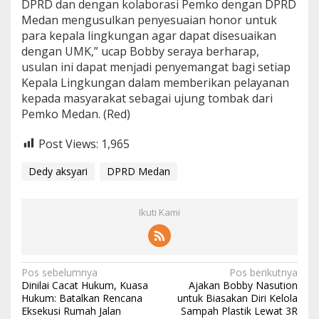
DPRD dan dengan kolaborasi Pemko dengan DPRD
Medan mengusulkan penyesuaian honor untuk
para kepala lingkungan agar dapat disesuaikan
dengan UMK,” ucap Bobby seraya berharap,
usulan ini dapat menjadi penyemangat bagi setiap
Kepala Lingkungan dalam memberikan pelayanan
kepada masyarakat sebagai ujung tombak dari
Pemko Medan. (Red)
Post Views:
1,965
Dedy aksyari
DPRD Medan
Ikuti Kami
N
Pos sebelumnya
Pos berikutnya
Dinilai Cacat Hukum, Kuasa
Ajakan Bobby Nasution
a
Hukum: Batalkan Rencana
untuk Biasakan Diri Kelola
Eksekusi Rumah Jalan
Sampah Plastik Lewat 3R
v