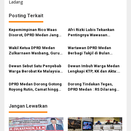
Ladang
i
g
Posting Terkait
a
s
Kepemimpinan Rico Waas
Afri Rizki Lubis Tekankan
Disorot, DPRD Medan Jangan
Pentingnya Wawasan
i
Ragu Gunakan Hak Interplasi
Kebangsaan dan Penguatan
Nilai Pancasila di Tengah Era
p
Wakil Ketua DPRD Medan
Wartawan DPRD Medan
Digital
Zulkarnaen Wasbang, Guru
Berbagi Takjil di Bulan
o
Usulkan Regulasi
Ramadan, Wujud Kepedulian
s
Perlindungan Hukum Tenaga
kepada Masyarakat
Dewan Sebut Satu Penyebab
Dewan Imbuh Warga Medan
Pendidik
Warga Berobat Ke Malaysia :
Lengkapi KTP, KK dan Akta:
Medan Krisis Dokter
Dokumen Penting untuk
Spesialis!
Semua Urusan
DPRD Medan Dorong Gotong
Dorong Tindakan Tegas,
Royong Rutin, Camat hingga
DPRD Medan : RS Dilarang
Kepling Diminta Aktif Turun
Tolak Pasien BPJS dengan
ke Masyarakat
Alasan Kamar Penuh
Jangan Lewatkan