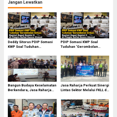
p
Jangan Lewatkan
o
s
Deddy Sitorus PDIP Somasi
PDIP Somasi KWP Soal
KWP Soal Tuduhan
Tuduhan ‘Gerombolan
‘Gerombolan Sirkus’, Buntut
Sirkus’, Buntut Rapat Komisi
Rapat Komisi II Dipimpin
II Dipimpin Sufmi Dasco
Sufmi Dasco Ahmad
Ahmad
Bangun Budaya Keselamatan
Jasa Raharja Perkuat Sinergi
Berkendara, Jasa Raharja
Lintas Sektor Melalui FKLL di
Gelar Safety Campaign di PT
Serdang Bedagai
Pasifik Medan Industri