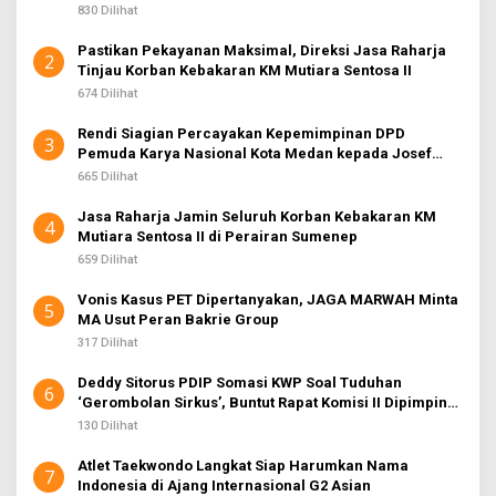
830 Dilihat
Pastikan Pekayanan Maksimal, Direksi Jasa Raharja
2
Tinjau Korban Kebakaran KM Mutiara Sentosa II
674 Dilihat
Rendi Siagian Percayakan Kepemimpinan DPD
3
Pemuda Karya Nasional Kota Medan kepada Josef
Sembiring
665 Dilihat
Jasa Raharja Jamin Seluruh Korban Kebakaran KM
4
Mutiara Sentosa II di Perairan Sumenep
659 Dilihat
Vonis Kasus PET Dipertanyakan, JAGA MARWAH Minta
5
MA Usut Peran Bakrie Group
317 Dilihat
Deddy Sitorus PDIP Somasi KWP Soal Tuduhan
6
‘Gerombolan Sirkus’, Buntut Rapat Komisi II Dipimpin
Sufmi Dasco Ahmad
130 Dilihat
Atlet Taekwondo Langkat Siap Harumkan Nama
7
Indonesia di Ajang Internasional G2 Asian