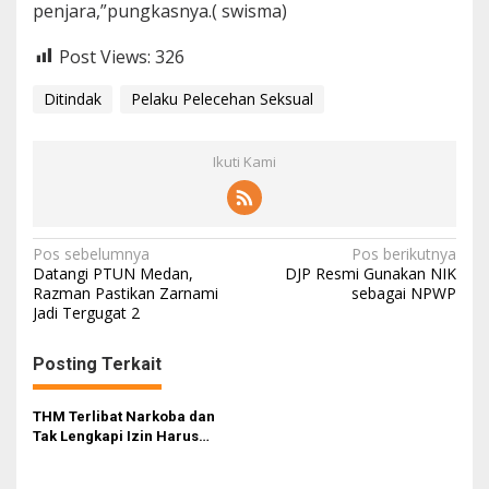
penjara,”pungkasnya.( swisma)
Post Views:
326
Ditindak
Pelaku Pelecehan Seksual
Ikuti Kami
N
Pos sebelumnya
Pos berikutnya
Datangi PTUN Medan,
DJP Resmi Gunakan NIK
a
Razman Pastikan Zarnami
sebagai NPWP
Jadi Tergugat 2
v
i
Posting Terkait
g
a
THM Terlibat Narkoba dan
s
Tak Lengkapi Izin Harus
Ditindak
i