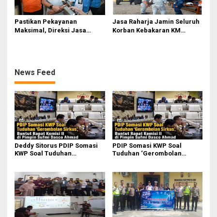
Pastikan Pekayanan
Jasa Raharja Jamin Seluruh
Maksimal, Direksi Jasa
Korban Kebakaran KM
Raharja Tinjau Korban
Mutiara Sentosa II di
Kebakaran KM Mutiara
Perairan Sumenep
Sentosa II
News Feed
Deddy Sitorus PDIP Somasi
PDIP Somasi KWP Soal
KWP Soal Tuduhan
Tuduhan ‘Gerombolan
‘Gerombolan Sirkus’, Buntut
Sirkus’, Buntut Rapat Komisi
Rapat Komisi II Dipimpin
II Dipimpin Sufmi Dasco
Sufmi Dasco Ahmad
Ahmad