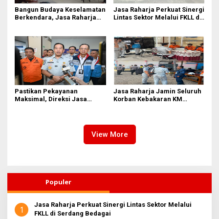
Bangun Budaya Keselamatan
Jasa Raharja Perkuat Sinergi
Berkendara, Jasa Raharja
Lintas Sektor Melalui FKLL di
Gelar Safety Campaign di PT
Serdang Bedagai
Pasifik Medan Industri
Pastikan Pekayanan
Jasa Raharja Jamin Seluruh
Maksimal, Direksi Jasa
Korban Kebakaran KM
Raharja Tinjau Korban
Mutiara Sentosa II di
Kebakaran KM Mutiara
Perairan Sumenep
Sentosa II
View More
Populer
Jasa Raharja Perkuat Sinergi Lintas Sektor Melalui
1
FKLL di Serdang Bedagai