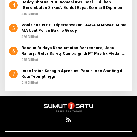
Deddy Sitorus PDIP Somasi KWP Soal Tuduhan
4
‘Gerombolan Sirkus’, Buntut Rapat Komisi II Dipimpin
Sufmi Dasco Ahmad
440 Dilihat
Vonis Kasus PET Dipertanyakan, JAGA MARWAH Minta
5
MA Usut Peran Bakrie Group
426 Dilihat
Bangun Budaya Keselamatan Berkendara, Jasa
6
Raharja Gelar Safety Campaign di PT Pasifik Medan
Industri
255 Dilihat
Iman Irdian Saragih Apresiasi Penurunan Stunting di
7
Kota Tebingtinggi
218 Dilihat