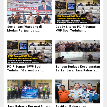
Sosialisasi Wasbang di
Deddy Sitorus PDIP Somasi
Medan Perjuangan,
KWP Soal Tuduhan
Zulkarnaen Janji
‘Gerombolan Sirkus’, Buntut
Perjuangkan Ruang Bermain
Rapat Komisi II Dipimpin
Anak
Sufmi Dasco Ahmad
PDIP Somasi KWP Soal
Bangun Budaya Keselamatan
Tuduhan ‘Gerombolan
Berkendara, Jasa Raharja
Sirkus’, Buntut Rapat Komisi
Gelar Safety Campaign di PT
II Dipimpin Sufmi Dasco
Pasifik Medan Industri
Ahmad
Jasa Raharja Perkuat Sinergi
Pastikan Pekayanan