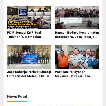
Zulkarnaen Janji
‘Gerombolan Sirkus’, Buntut
Perjuangkan Ruang Bermain
Rapat Komisi II Dipimpin
Anak
Sufmi Dasco Ahmad
PDIP Somasi KWP Soal
Bangun Budaya Keselamatan
Tuduhan ‘Gerombolan
Berkendara, Jasa Raharja
Sirkus’, Buntut Rapat Komisi
Gelar Safety Campaign di PT
II Dipimpin Sufmi Dasco
Pasifik Medan Industri
Ahmad
Jasa Raharja Perkuat Sinergi
Pastikan Pekayanan
Lintas Sektor Melalui FKLL di
Maksimal, Direksi Jasa
Serdang Bedagai
Raharja Tinjau Korban
Kebakaran KM Mutiara
Sentosa II
News Feed