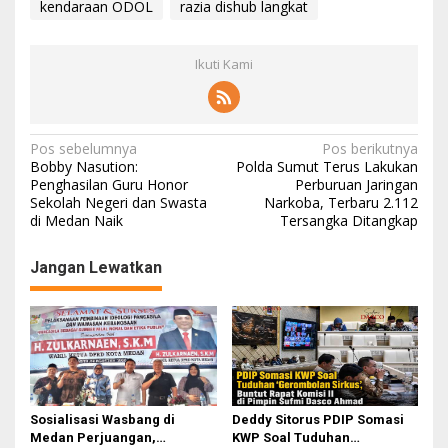
kendaraan ODOL
razia dishub langkat
Ikuti Kami
N
Pos sebelumnya
Pos berikutnya
Bobby Nasution:
Polda Sumut Terus Lakukan
a
Penghasilan Guru Honor
Perburuan Jaringan
Sekolah Negeri dan Swasta
Narkoba, Terbaru 2.112
v
di Medan Naik
Tersangka Ditangkap
i
g
Jangan Lewatkan
a
s
i
p
o
Sosialisasi Wasbang di
Deddy Sitorus PDIP Somasi
s
Medan Perjuangan,
KWP Soal Tuduhan