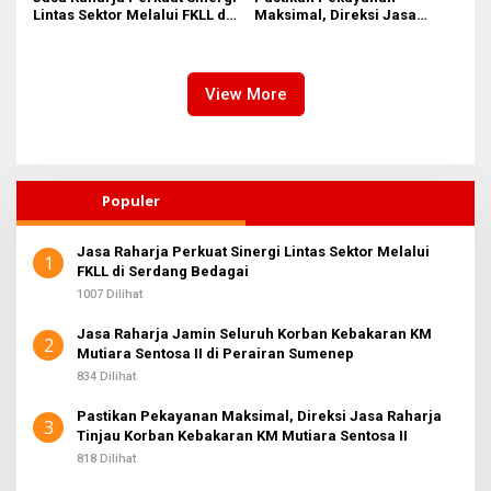
Lintas Sektor Melalui FKLL di
Maksimal, Direksi Jasa
Serdang Bedagai
Raharja Tinjau Korban
Kebakaran KM Mutiara
Sentosa II
View More
Populer
Jasa Raharja Perkuat Sinergi Lintas Sektor Melalui
1
FKLL di Serdang Bedagai
1007 Dilihat
Jasa Raharja Jamin Seluruh Korban Kebakaran KM
2
Mutiara Sentosa II di Perairan Sumenep
834 Dilihat
Pastikan Pekayanan Maksimal, Direksi Jasa Raharja
3
Tinjau Korban Kebakaran KM Mutiara Sentosa II
818 Dilihat