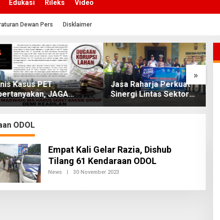
Edukasi
Rileks
Video
raturan Dewan Pers
Disklaimer
»
Kasus PET
Jasa Raharja Perkuat
P
anyakan, JAGA
Sinergi Lintas Sektor
M
 Minta MA Usut
Melalui FKLL di Serdang
R
Bakrie Group
Bedagai
K
S
aan ODOL
Empat Kali Gelar Razia, Dishub
Tilang 61 Kendaraan ODOL
News
|
30 November 2023
O
L
E
H
R
E
D