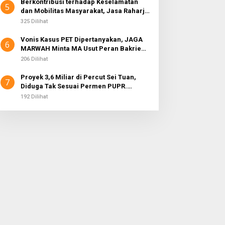
Berkontribusi terhadap Keselamatan
5
dan Mobilitas Masyarakat, Jasa Raharja
Raih Penghargaan di Ajang Transportasi
325 Dilihat
Indonesia Awards 2026
Vonis Kasus PET Dipertanyakan, JAGA
6
MARWAH Minta MA Usut Peran Bakrie
Group
206 Dilihat
Proyek 3,6 Miliar di Percut Sei Tuan,
7
Diduga Tak Sesuai Permen PUPR.
Volume dan Nama Pengawas Tidak
192 Dilihat
Tercantum di Papan Informasi