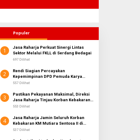
Populer
Jasa Raharja Perkuat Sinergi Lintas
1
astikan Pekayanan
Sektor Melalui FKLL di Serdang Bedagai
Bangun Budaya
aksimal, Direksi Jasa
Keselamatan Berkendara,
697 Dilihat
aharja Tinjau Korban
Jasa Raharja Gelar Safety
Rendi Siagian Percayakan
ebakaran KM Mutiara
Campaign di PT Pasifik
2
Kepemimpinan DPD Pemuda Karya
entosa II
Medan Industri
Nasional Kota Medan kepada Josef
557 Dilihat
Sembiring
Pastikan Pekayanan Maksimal, Direksi
3
Jasa Raharja Tinjau Korban Kebakaran
KM Mutiara Sentosa II
553 Dilihat
Jasa Raharja Jamin Seluruh Korban
4
Kebakaran KM Mutiara Sentosa II di
Perairan Sumenep
537 Dilihat