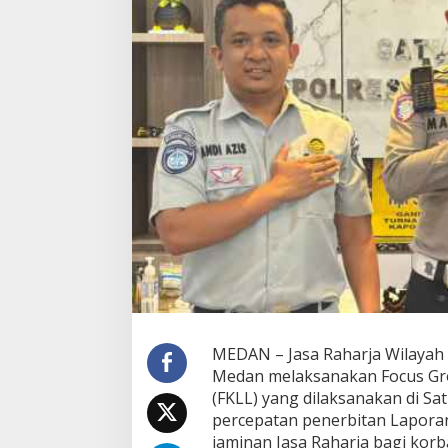
e
n
e
r
b
i
t
a
n
L
P
I
R
S
M
S
U
n
t
u
MEDAN – Jasa Raharja Wilayah 
k
Medan melaksanakan Focus Gro
B
(FKLL) yang dilaksanakan di S
e
percepatan penerbitan Laporan
r
i
jaminan Jasa Raharja bagi korb