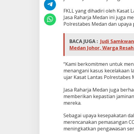
k
a
FKLL yang dihadiri oleh Kasat 
n
Jasa Raharja Medan ini juga me
K
Polrestabes Medan dan upaya p
e
p
a
s
BACA JUGA :
Judi Samkwan 
t
Medan Johor, Warga Resah
i
a
n
“Kami berkomitmen untuk meni
J
menangani kasus kecelakaan lal
a
ujar Kasat Lantas Polrestabes
m
i
n
Jasa Raharja Medan juga berh
a
memberikan kepastian jaminan 
n
mereka.
J
a
Sebagai upaya kesepakatan da
s
a
merencanakan pemasangan CCTV
R
meningkatkan pengawasan ser
a