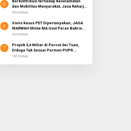
Berkontribusi terhadap Keselamatan
5
dan Mobilitas Masyarakat, Jasa Raharja
Raih Penghargaan di Ajang Transportasi
356 Dilihat
Indonesia Awards 2026
Vonis Kasus PET Dipertanyakan, JAGA
6
MARWAH Minta MA Usut Peran Bakrie
Group
235 Dilihat
Proyek 3,6 Miliar di Percut Sei Tuan,
7
Diduga Tak Sesuai Permen PUPR.
Volume dan Nama Pengawas Tidak
193 Dilihat
Tercantum di Papan Informasi