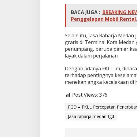
h
a
BACA JUGA :
BREAKING NEW
r
Penggelapan Mobil Rental.
j
a
Selain itu, Jasa Raharja Meda
gratis di Terminal Kota Medan 
penumpang, berupa pemeriksa
layak dalam perjalanan.
Dengan adanya FKLL ini, dihar
terhadap pentingnya keselamat
menekan angka kecelakaan di K
Post Views:
376
FGD – FKLL Percepatan Penerbitan
Jasa raharja medan fgd