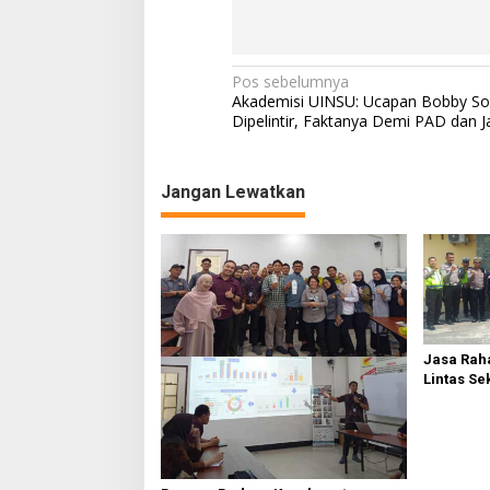
N
Pos sebelumnya
Akademisi UINSU: Ucapan Bobby Soa
a
Dipelintir, Faktanya Demi PAD dan J
v
i
Jangan Lewatkan
g
a
s
i
p
o
Jasa Raha
Lintas Se
s
Serdang 