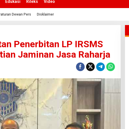
Edukasi
Rileks
Video
raturan Dewan Pers
Disklaimer
tan Penerbitan LP IRSMS
tian Jaminan Jasa Raharja