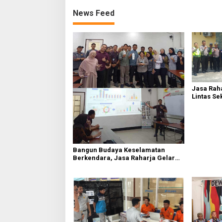
News Feed
Jasa Raha
Lintas Se
Serdang 
Bangun Budaya Keselamatan
Berkendara, Jasa Raharja Gelar
Safety Campaign di PT Pasifik
Medan Industri