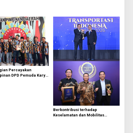
agian Percayakan
pinan DPD Pemuda Karya
 Kota Medan kepada Josef
g
Berkontribusi terhadap
Keselamatan dan Mobilitas
Masyarakat, Jasa Raharja Raih
Penghargaan di Ajang
Transportasi Indonesia Awards