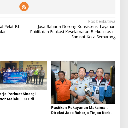
Pos berikutnya
l Pelat BL
Jasa Raharja Dorong Konsistensi Layanan
alan
Publik dan Edukasi Keselamatan Berkualitas di
Samsat Kota Semarang
rja Perkuat Sinergi
ktor Melalui FKLL di
Bedagai
Pastikan Pekayanan Maksimal,
Direksi Jasa Raharja Tinjau Korban
Kebakaran KM Mutiara Sentosa II