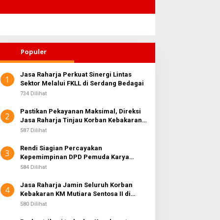
Populer
Jasa Raharja Perkuat Sinergi Lintas
1
Sektor Melalui FKLL di Serdang Bedagai
734 Dilihat
Pastikan Pekayanan Maksimal, Direksi
2
Jasa Raharja Tinjau Korban Kebakaran
KM Mutiara Sentosa II
587 Dilihat
Rendi Siagian Percayakan
3
Kepemimpinan DPD Pemuda Karya
Nasional Kota Medan kepada Josef
584 Dilihat
Sembiring
Jasa Raharja Jamin Seluruh Korban
4
Kebakaran KM Mutiara Sentosa II di
Perairan Sumenep
580 Dilihat