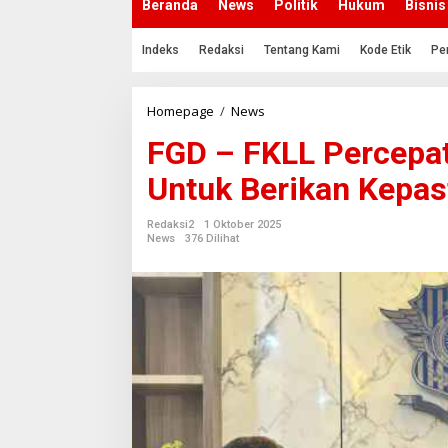
Beranda
News
Politik
Hukum
Bisnis
Indeks
Redaksi
Tentang Kami
Kode Etik
Pe
Homepage
/
News
F
G
FGD – FKLL Percepa
D
–
Untuk Berikan Kepas
F
K
L
Redaksi2
1 Oktober 2025
L
News
376 Dilihat
P
e
r
c
e
p
a
t
a
n
P