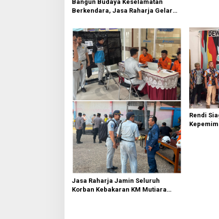
Bangun Budaya Keselamatan
Berkendara, Jasa Raharja Gelar
Safety Campaign di PT Pasifik
Medan Industri
Rendi Si
Kepemim
Nasional
Sembirin
Jasa Raharja Jamin Seluruh
Korban Kebakaran KM Mutiara
Sentosa II di Perairan Sumenep