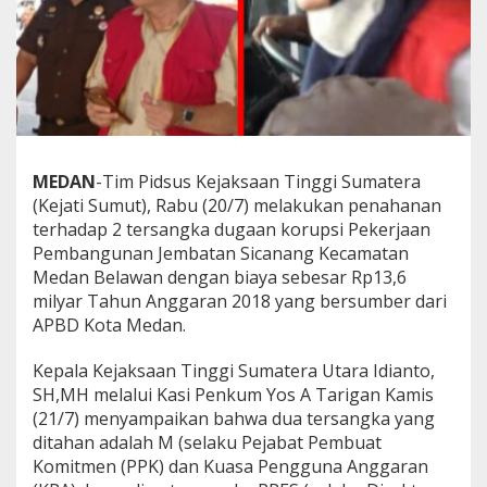
n
g
u
n
a
n
J
e
m
MEDAN
-Tim Pidsus Kejaksaan Tinggi Sumatera
b
(Kejati Sumut), Rabu (20/7) melakukan penahanan
a
terhadap 2 tersangka dugaan korupsi Pekerjaan
t
a
Pembangunan Jembatan Sicanang Kecamatan
n
Medan Belawan dengan biaya sebesar Rp13,6
S
milyar Tahun Anggaran 2018 yang bersumber dari
i
APBD Kota Medan.
c
a
n
Kepala Kejaksaan Tinggi Sumatera Utara Idianto,
a
SH,MH melalui Kasi Penkum Yos A Tarigan Kamis
n
(21/7) menyampaikan bahwa dua tersangka yang
g
ditahan adalah M (selaku Pejabat Pembuat
Komitmen (PPK) dan Kuasa Pengguna Anggaran