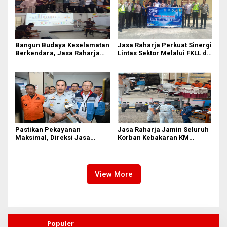
Bangun Budaya Keselamatan
Jasa Raharja Perkuat Sinergi
Berkendara, Jasa Raharja
Lintas Sektor Melalui FKLL di
Gelar Safety Campaign di PT
Serdang Bedagai
Pasifik Medan Industri
Pastikan Pekayanan
Jasa Raharja Jamin Seluruh
Maksimal, Direksi Jasa
Korban Kebakaran KM
Raharja Tinjau Korban
Mutiara Sentosa II di
Kebakaran KM Mutiara
Perairan Sumenep
Sentosa II
View More
Populer