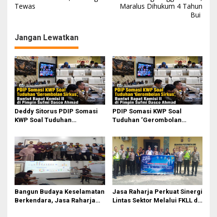
Tewas
Maralus Dihukum 4 Tahun
v
Bui
i
g
Jangan Lewatkan
a
s
i
p
o
Deddy Sitorus PDIP Somasi
PDIP Somasi KWP Soal
s
KWP Soal Tuduhan
Tuduhan ‘Gerombolan
‘Gerombolan Sirkus’, Buntut
Sirkus’, Buntut Rapat Komisi
Rapat Komisi II Dipimpin
II Dipimpin Sufmi Dasco
Sufmi Dasco Ahmad
Ahmad
Bangun Budaya Keselamatan
Jasa Raharja Perkuat Sinergi
Berkendara, Jasa Raharja
Lintas Sektor Melalui FKLL di
Gelar Safety Campaign di PT
Serdang Bedagai