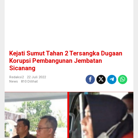
r
s
a
n
g
k
a
D
u
Kejati Sumut Tahan 2 Tersangka Dugaan
g
a
Korupsi Pembangunan Jembatan
a
Sicanang
n
K
Redaksi2
22 Juli 2022
o
News
810 Dilihat
r
u
p
s
i
P
e
m
b
a