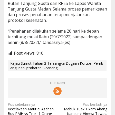
Rutan Tanjung Gusta dan RRES ke Lapas Wanita
Tanjung Gusta Medan. Selama proses pemeriksaan
dan proses penahanan tetap menjalankan
protokol kesehatan.
“Penahanan dilakukan selama 20 hari ke depan
terhitung mulai Rabu (20/7/2022) sampai dengan
Senin (8/8/2022),” tandasnya.(es)
Post Views:
810
Kejati Sumut Tahan 2 Tersangka Dugaan Korupsi Pemb
angunan Jembatan Sicanang
Ikuti Kami
N
Pos sebelumnya
Pos berikutnya
Kecelakaan Maut di Asahan,
Mabuk Tuak Tikam Abang
a
Bus PMH vs Truk, 1 Orang
Kandung Hingga Tewas,