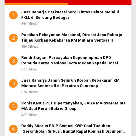
Jasa Raharja Perkuat Sinergi Lintas Sektor Melalui
1
FKLL di Serdang Bedagai
844 Dilihat
Pastikan Pekayanan Maksimal, Direksi Jasa Raharja
2
Tinjau Korban Kebakaran KM Mutiara Sentosa II
686 Dilihat
Rendi Siagian Percayakan Kepemimpinan DPD
3
Pemuda Karya Nasional Kota Medan kepada Josef
Sembiring
677 Dilihat
Jasa Raharja Jamin Seluruh Korban Kebakaran KM
4
Mutiara Sentosa II di Perairan Sumenep
674 Dilihat
Vonis Kasus PET Dipertanyakan, JAGA MARWAH Minta
5
MA Usut Peran Bakrie Group
327 Dilihat
Deddy Sitorus PDIP Somasi KWP Soal Tuduhan
6
‘Gerombolan Sirkus’, Buntut Rapat Komisi II Dipimpin