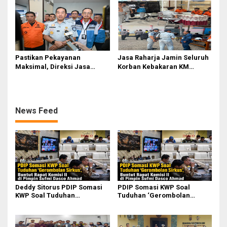
Pasifik Medan Industri
Pastikan Pekayanan
Jasa Raharja Jamin Seluruh
Maksimal, Direksi Jasa
Korban Kebakaran KM
Raharja Tinjau Korban
Mutiara Sentosa II di
Kebakaran KM Mutiara
Perairan Sumenep
Sentosa II
News Feed
Deddy Sitorus PDIP Somasi
PDIP Somasi KWP Soal
KWP Soal Tuduhan
Tuduhan ‘Gerombolan
‘Gerombolan Sirkus’, Buntut
Sirkus’, Buntut Rapat Komisi
Rapat Komisi II Dipimpin
II Dipimpin Sufmi Dasco
Sufmi Dasco Ahmad
Ahmad