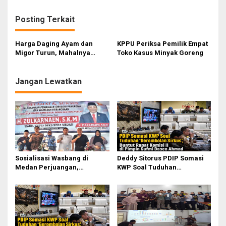
i
g
Posting Terkait
a
s
Harga Daging Ayam dan
KPPU Periksa Pemilik Empat
Migor Turun, Mahalnya
Toko Kasus Minyak Goreng
i
Harga Cabai di Jawa Buat
Cabai Sumut Susah Turun
p
Jangan Lewatkan
o
s
Sosialisasi Wasbang di
Deddy Sitorus PDIP Somasi
Medan Perjuangan,
KWP Soal Tuduhan
Zulkarnaen Janji
‘Gerombolan Sirkus’, Buntut
Perjuangkan Ruang Bermain
Rapat Komisi II Dipimpin
Anak
Sufmi Dasco Ahmad