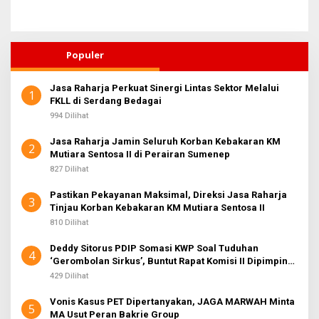
Populer
Jasa Raharja Perkuat Sinergi Lintas Sektor Melalui
1
FKLL di Serdang Bedagai
994 Dilihat
Jasa Raharja Jamin Seluruh Korban Kebakaran KM
2
Mutiara Sentosa II di Perairan Sumenep
827 Dilihat
Pastikan Pekayanan Maksimal, Direksi Jasa Raharja
3
Tinjau Korban Kebakaran KM Mutiara Sentosa II
810 Dilihat
Deddy Sitorus PDIP Somasi KWP Soal Tuduhan
4
‘Gerombolan Sirkus’, Buntut Rapat Komisi II Dipimpin
Sufmi Dasco Ahmad
429 Dilihat
Vonis Kasus PET Dipertanyakan, JAGA MARWAH Minta
5
MA Usut Peran Bakrie Group