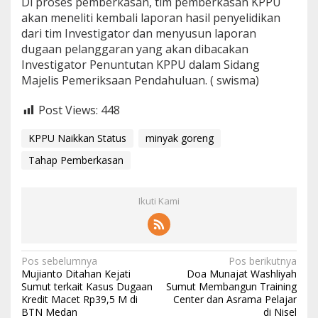
Di proses pemberkasan, tim pemberkasan KPPU
akan meneliti kembali laporan hasil penyelidikan
dari tim Investigator dan menyusun laporan
dugaan pelanggaran yang akan dibacakan
Investigator Penuntutan KPPU dalam Sidang
Majelis Pemeriksaan Pendahuluan. ( swisma)
Post Views:
448
KPPU Naikkan Status
minyak goreng
Tahap Pemberkasan
Ikuti Kami
N
Pos sebelumnya
Pos berikutnya
Mujianto Ditahan Kejati
Doa Munajat Washliyah
a
Sumut terkait Kasus Dugaan
Sumut Membangun Training
Kredit Macet Rp39,5 M di
Center dan Asrama Pelajar
v
BTN Medan
di Nisel