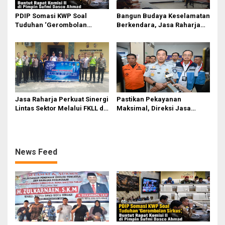
PDIP Somasi KWP Soal
Bangun Budaya Keselamatan
Tuduhan ‘Gerombolan
Berkendara, Jasa Raharja
Sirkus’, Buntut Rapat Komisi
Gelar Safety Campaign di PT
II Dipimpin Sufmi Dasco
Pasifik Medan Industri
Ahmad
Jasa Raharja Perkuat Sinergi
Pastikan Pekayanan
Lintas Sektor Melalui FKLL di
Maksimal, Direksi Jasa
Serdang Bedagai
Raharja Tinjau Korban
Kebakaran KM Mutiara
Sentosa II
News Feed