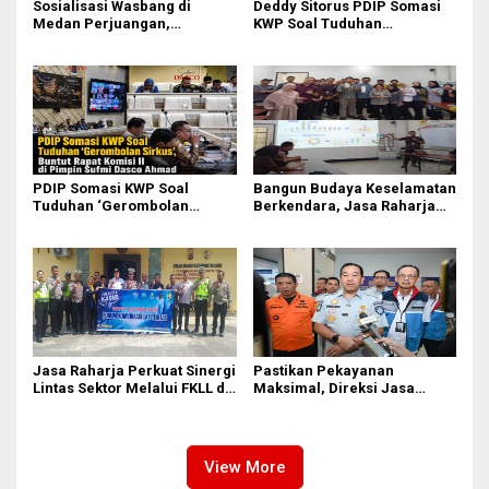
Sosialisasi Wasbang di
Deddy Sitorus PDIP Somasi
Medan Perjuangan,
KWP Soal Tuduhan
Zulkarnaen Janji
‘Gerombolan Sirkus’, Buntut
Perjuangkan Ruang Bermain
Rapat Komisi II Dipimpin
Anak
Sufmi Dasco Ahmad
PDIP Somasi KWP Soal
Bangun Budaya Keselamatan
Tuduhan ‘Gerombolan
Berkendara, Jasa Raharja
Sirkus’, Buntut Rapat Komisi
Gelar Safety Campaign di PT
II Dipimpin Sufmi Dasco
Pasifik Medan Industri
Ahmad
Jasa Raharja Perkuat Sinergi
Pastikan Pekayanan
Lintas Sektor Melalui FKLL di
Maksimal, Direksi Jasa
Serdang Bedagai
Raharja Tinjau Korban
Kebakaran KM Mutiara
Sentosa II
View More