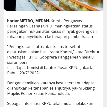
b
e
r
k
a
harianMETRO, MEDAN-
Komisi Pengawas
s
Persaingan Usaha (KPPU) meningkatkan status
a
penegakan hukum atas kasus minyak goreng dari
n
tahapan penyelidikan ke tahapan pemberkasan.
“Peningkatan status atas kasus tersebut
diputuskan dalam hasil rapat Komisi,” kata Direktur
Investigasi KPPU, Gopprera Panggabean melalui
siaran pers,
usai Rapat Komisi di Kantor Pusat KPPU, Jakarta,
Rabu ( 20/7/ 2022).
Dengan demikian, katanya kasus tersebut dapat
dilanjutkan ke tahapan selanjutnya, yakni Sidang
Majelis Pemeriksaan Pendahuluan.
Sebagai informasi, KPPU telah mulai melakukan