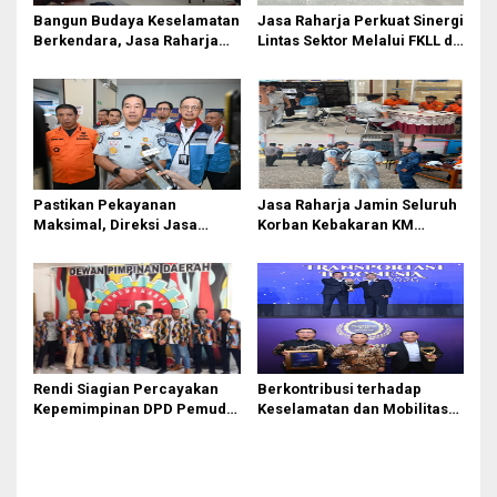
Bangun Budaya Keselamatan
Jasa Raharja Perkuat Sinergi
Berkendara, Jasa Raharja
Lintas Sektor Melalui FKLL di
Gelar Safety Campaign di PT
Serdang Bedagai
Pasifik Medan Industri
Pastikan Pekayanan
Jasa Raharja Jamin Seluruh
Maksimal, Direksi Jasa
Korban Kebakaran KM
Raharja Tinjau Korban
Mutiara Sentosa II di
Kebakaran KM Mutiara
Perairan Sumenep
Sentosa II
Rendi Siagian Percayakan
Berkontribusi terhadap
Kepemimpinan DPD Pemuda
Keselamatan dan Mobilitas
Karya Nasional Kota Medan
Masyarakat, Jasa Raharja
kepada Josef Sembiring
Raih Penghargaan di Ajang
Transportasi Indonesia
Awards 2026