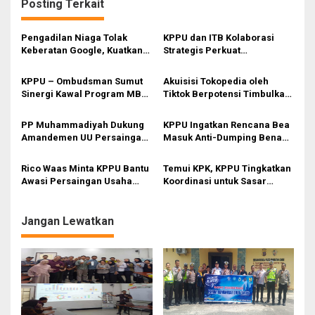
Posting Terkait
a
s
Pengadilan Niaga Tolak
KPPU dan ITB Kolaborasi
i
Keberatan Google, Kuatkan
Strategis Perkuat
Putusan KPPU Soal Monopoli
Pengawasan Persaingan
p
Google Play
Usaha
KPPU – Ombudsman Sumut
Akuisisi Tokopedia oleh
o
Sinergi Kawal Program MBG
Tiktok Berpotensi Timbulkan
s
dan Koperasi Merah Putih
Praktik Monopoli, KPPU
Usulkan Persetujuan
PP Muhammadiyah Dukung
KPPU Ingatkan Rencana Bea
Bersyarat
Amandemen UU Persaingan
Masuk Anti-Dumping Benang
Usaha dan Bentuk Kemitraan
Filamen dari Tiongkok
Strategis dengan KPPU
Berisiko Hambat Persaingan
Rico Waas Minta KPPU Bantu
Temui KPK, KPPU Tingkatkan
Usaha
Awasi Persaingan Usaha
Koordinasi untuk Sasar
Produk UMKM
Korupsi dalam Kasus
Persaingan Usaha
Jangan Lewatkan