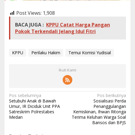
s
i
Post Views:
1,908
a
l
BACA JUGA :
KPPU Catat Harga Pangan
B
a
Pokok Terkendali Jelang Idul Fitri
h
a
s
P
KPPU
Perilaku Hakim
Temui Komisi Yudisial
e
r
i
Ikuti Kami
l
a
k
u
N
Pos sebelumnya
Pos berikutnya
H
Setubuhi Anak di Bawah
Sosialisasi Perda
a
a
Umur, IR Diciduk Unit PPA
Penanggulangan
k
Satreskrim Polrestabes
Kemiskinan, Ihwan Ritonga
i
v
Medan
Terima Keluhan Warga Soal
m
i
Bansos dan BPJS
g