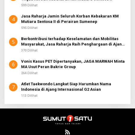
599 Dilihat
Jasa Raharja Jamin Seluruh Korban Kebakaran KM
4
Mutiara Sentosa II di Perairan Sumenep
595 Dilihat
Berkontribusi terhadap Keselamatan dan Mobilitas
5
Masyarakat, Jasa Raharja Raih Penghargaan di Ajang
Transportasi Indonesia Awards 2026
370 Dilihat
Vonis Kasus PET Dipertanyakan, JAGA MARWAH Minta
6
MA Usut Peran Bakrie Group
264 Dilihat
Atlet Taekwondo Langkat Siap Harumkan Nama
7
Indonesia di Ajang Internasional G2 Asian
113 Dilihat