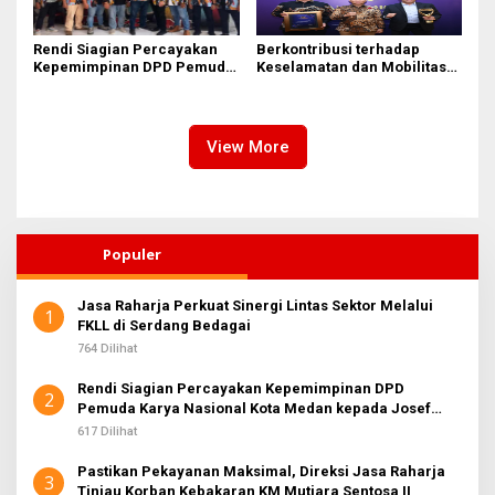
Rendi Siagian Percayakan
Berkontribusi terhadap
Kepemimpinan DPD Pemuda
Keselamatan dan Mobilitas
Karya Nasional Kota Medan
Masyarakat, Jasa Raharja
kepada Josef Sembiring
Raih Penghargaan di Ajang
Transportasi Indonesia
Awards 2026
View More
Populer
Jasa Raharja Perkuat Sinergi Lintas Sektor Melalui
1
FKLL di Serdang Bedagai
764 Dilihat
Rendi Siagian Percayakan Kepemimpinan DPD
2
Pemuda Karya Nasional Kota Medan kepada Josef
Sembiring
617 Dilihat
Pastikan Pekayanan Maksimal, Direksi Jasa Raharja
3
Tinjau Korban Kebakaran KM Mutiara Sentosa II