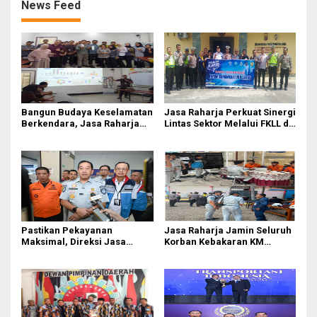
News Feed
Bangun Budaya Keselamatan
Jasa Raharja Perkuat Sinergi
Berkendara, Jasa Raharja
Lintas Sektor Melalui FKLL di
Gelar Safety Campaign di PT
Serdang Bedagai
Pasifik Medan Industri
Pastikan Pekayanan
Jasa Raharja Jamin Seluruh
Maksimal, Direksi Jasa
Korban Kebakaran KM
Raharja Tinjau Korban
Mutiara Sentosa II di
Kebakaran KM Mutiara
Perairan Sumenep
Sentosa II