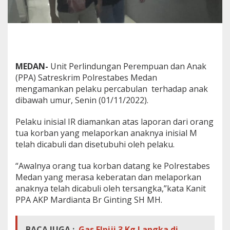
U
m
u
r
,
I
R
MEDAN-
Unit Perlindungan Perempuan dan Anak
D
(PPA) Satreskrim Polrestabes Medan
i
mengamankan pelaku percabulan terhadap anak
c
i
dibawah umur, Senin (01/11/2022).
d
u
Pelaku inisial IR diamankan atas laporan dari orang
k
tua korban yang melaporkan anaknya inisial M
U
telah dicabuli dan disetubuhi oleh pelaku.
n
i
t
“Awalnya orang tua korban datang ke Polrestabes
P
Medan yang merasa keberatan dan melaporkan
P
anaknya telah dicabuli oleh tersangka,”kata Kanit
A
PPA AKP Mardianta Br Ginting SH MH.
S
a
t
r
BACA JUGA :
Gas Elpiji 3 Kg Langka di