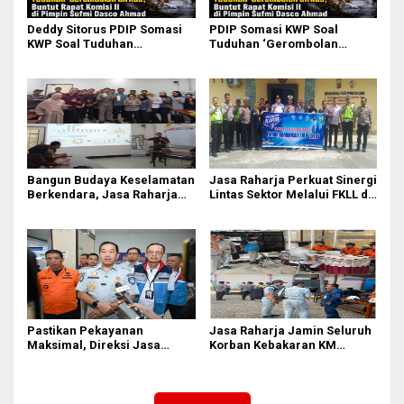
Deddy Sitorus PDIP Somasi
PDIP Somasi KWP Soal
KWP Soal Tuduhan
Tuduhan ‘Gerombolan
‘Gerombolan Sirkus’, Buntut
Sirkus’, Buntut Rapat Komisi
Rapat Komisi II Dipimpin
II Dipimpin Sufmi Dasco
Sufmi Dasco Ahmad
Ahmad
Bangun Budaya Keselamatan
Jasa Raharja Perkuat Sinergi
Berkendara, Jasa Raharja
Lintas Sektor Melalui FKLL di
Gelar Safety Campaign di PT
Serdang Bedagai
Pasifik Medan Industri
Pastikan Pekayanan
Jasa Raharja Jamin Seluruh
Maksimal, Direksi Jasa
Korban Kebakaran KM
Raharja Tinjau Korban
Mutiara Sentosa II di
Kebakaran KM Mutiara
Perairan Sumenep
Sentosa II