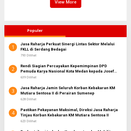
View More
Populer
Jasa Raharja Perkuat Sinergi Lintas Sektor Melalui
1
FKLL di Serdang Bedagai
793 Dilihat
Rendi Siagian Percayakan Kepemimpinan DPD
2
Pemuda Karya Nasional Kota Medan kepada Josef
Sembiring
639 Dilihat
Jasa Raharja Jamin Seluruh Korban Kebakaran KM
3
Mutiara Sentosa II di Perairan Sumenep
628 Dilihat
Pastikan Pekayanan Maksimal, Direksi Jasa Raharja
4
Tinjau Korban Kebakaran KM Mutiara Sentosa II
623 Dilihat