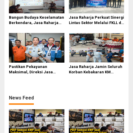
Bangun Budaya Keselamatan
Jasa Raharja Perkuat Sinergi
Berkendara, Jasa Raharja
Lintas Sektor Melalui FKLL di
Gelar Safety Campaign di PT
Serdang Bedagai
Pasifik Medan Industri
Pastikan Pekayanan
Jasa Raharja Jamin Seluruh
Maksimal, Direksi Jasa
Korban Kebakaran KM
Raharja Tinjau Korban
Mutiara Sentosa II di
Kebakaran KM Mutiara
Perairan Sumenep
Sentosa II
News Feed