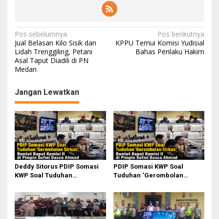
N
Pos sebelumnya
Pos berikutnya
Jual Belasan Kilo Sisik dan
KPPU Temui Komisi Yudisial
a
Lidah Trenggiling, Petani
Bahas Perilaku Hakim
Asal Taput Diadili di PN
v
Medan
i
g
Jangan Lewatkan
a
s
i
p
o
Deddy Sitorus PDIP Somasi
PDIP Somasi KWP Soal
s
KWP Soal Tuduhan
Tuduhan ‘Gerombolan
‘Gerombolan Sirkus’, Buntut
Sirkus’, Buntut Rapat Komisi
Rapat Komisi II Dipimpin
II Dipimpin Sufmi Dasco
Sufmi Dasco Ahmad
Ahmad