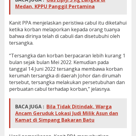
e
Medan, KPPU Panggil Pertamina
s
k
r
Kanit PPA menjelaskan peristiwa cabul itu diketahui
i
ketika korban melaporkan kepada orang tuanya
m
bahwa dirinya telah di cabuli dan disetubuhi oleh
P
tersangka.
o
l
r
“Tersangka dan korban berpacaran lebih kurang 1
e
bulan sejak bulan Mei 2022. Kemudian pada
s
tanggal 14 Juni 2022 tersangka membawa korban
t
kerumah tersangka di daerah Johor dan dirumah
a
b
tersebut, tersangka melakukan persetubuhan dan
e
perbuatan cabul terhadap korban,” jelasnya.
s
M
e
BACA JUGA :
Bila Tidak Ditindak, Warga
d
Ancam Geruduk Lokasi Judi Milik Asun dan
a
n
Kamat di Simpang Bakaran Batu