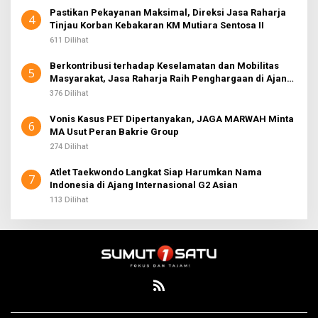
Pastikan Pekayanan Maksimal, Direksi Jasa Raharja
4
Tinjau Korban Kebakaran KM Mutiara Sentosa II
611 Dilihat
Berkontribusi terhadap Keselamatan dan Mobilitas
5
Masyarakat, Jasa Raharja Raih Penghargaan di Ajang
Transportasi Indonesia Awards 2026
376 Dilihat
Vonis Kasus PET Dipertanyakan, JAGA MARWAH Minta
6
MA Usut Peran Bakrie Group
274 Dilihat
Atlet Taekwondo Langkat Siap Harumkan Nama
7
Indonesia di Ajang Internasional G2 Asian
113 Dilihat