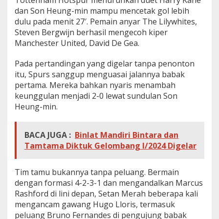
Tottenham Hotspur menurunkan duet Harry Kane
o
dan Son Heung-min mampu mencetak gol lebih
t
dulu pada menit 27′. Pemain anyar The Lilywhites,
t
Steven Bergwijn berhasil mengecoh kiper
e
n
Manchester United, David De Gea.
h
a
Pada pertandingan yang digelar tanpa penonton
m
itu, Spurs sanggup menguasai jalannya babak
v
pertama. Mereka bahkan nyaris menambah
s
M
keunggulan menjadi 2-0 lewat sundulan Son
U
Heung-min.
B
e
r
BACA JUGA :
Binlat Mandiri Bintara dan
a
Tamtama Diktuk Gelombang I/2024 Digelar
k
h
i
Tim tamu bukannya tanpa peluang. Bermain
r
I
dengan formasi 4-2-3-1 dan mengandalkan Marcus
m
Rashford di lini depan, Setan Merah beberapa kali
b
mengancam gawang Hugo Lloris, termasuk
a
peluang Bruno Fernandes di pengujung babak
n