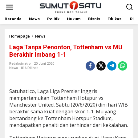
L
e
w
a
Beranda
News
Politik
Hukum
Bisnis
Edukasi
Rile
t
i
k
Homepage
/
News
L
e
a
Laga Tanpa Penonton, Tottenham vs MU
k
g
o
a
Berakhir Imbang 1-1
n
T
t
a
Redaksimetro
20 Juni 2020
News
816 Dilihat
e
n
n
p
a
P
Satuhati.co, Laga Liga Premier Inggris
e
n
mempertemukan Tottenham Hotspur vs
o
Manchester United, Sabtu (20/6/2020) dini hari WIB
n
berakhir sama kuat dengan skor 1-1. Mu yang
t
bertandang ke Tottenham Hotspur Stadium,
o
mendapatkan penalti dan terhindar dari kekalahan.
n
,
T