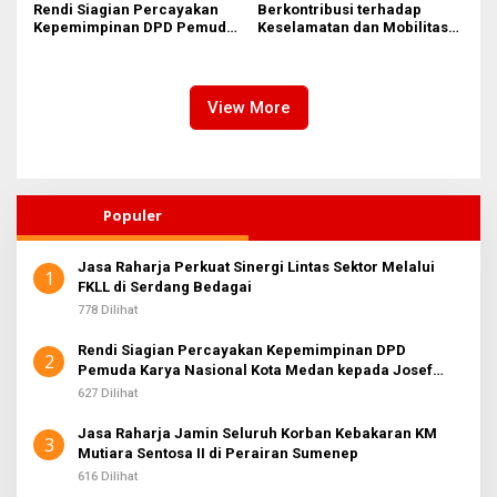
Rendi Siagian Percayakan
Berkontribusi terhadap
Kepemimpinan DPD Pemuda
Keselamatan dan Mobilitas
Karya Nasional Kota Medan
Masyarakat, Jasa Raharja
kepada Josef Sembiring
Raih Penghargaan di Ajang
Transportasi Indonesia
Awards 2026
View More
Populer
Jasa Raharja Perkuat Sinergi Lintas Sektor Melalui
1
FKLL di Serdang Bedagai
778 Dilihat
Rendi Siagian Percayakan Kepemimpinan DPD
2
Pemuda Karya Nasional Kota Medan kepada Josef
Sembiring
627 Dilihat
Jasa Raharja Jamin Seluruh Korban Kebakaran KM
3
Mutiara Sentosa II di Perairan Sumenep
616 Dilihat