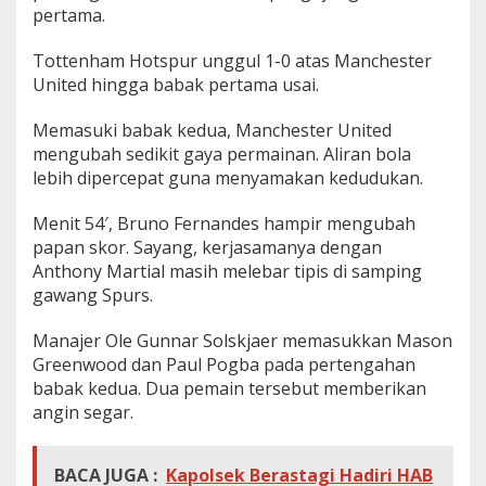
pertama.
g
1
-
Tottenham Hotspur unggul 1-0 atas Manchester
1
United hingga babak pertama usai.
Memasuki babak kedua, Manchester United
mengubah sedikit gaya permainan. Aliran bola
lebih dipercepat guna menyamakan kedudukan.
Menit 54′, Bruno Fernandes hampir mengubah
papan skor. Sayang, kerjasamanya dengan
Anthony Martial masih melebar tipis di samping
gawang Spurs.
Manajer Ole Gunnar Solskjaer memasukkan Mason
Greenwood dan Paul Pogba pada pertengahan
babak kedua. Dua pemain tersebut memberikan
angin segar.
BACA JUGA :
Kapolsek Berastagi Hadiri HAB