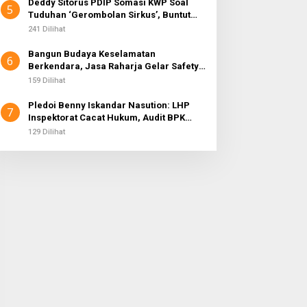
Deddy Sitorus PDIP Somasi KWP Soal
5
Tuduhan ‘Gerombolan Sirkus’, Buntut
Rapat Komisi II Dipimpin Sufmi Dasco
241 Dilihat
Ahmad
Bangun Budaya Keselamatan
6
Berkendara, Jasa Raharja Gelar Safety
Campaign di PT Pasifik Medan Industri
159 Dilihat
Pledoi Benny Iskandar Nasution: LHP
7
Inspektorat Cacat Hukum, Audit BPK
Nihil Temuan
129 Dilihat