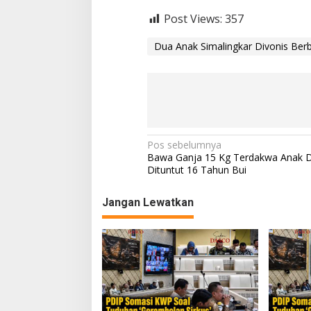
Post Views:
357
Dua Anak Simalingkar Divonis Ber
N
Pos sebelumnya
Bawa Ganja 15 Kg Terdakwa Anak D
a
Dituntut 16 Tahun Bui
v
Jangan Lewatkan
i
g
a
s
i
p