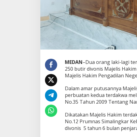
B
u
t
i
r
,
D
u
a
A
n
MEDAN
–
Dua orang laki-lagi te
a
k
250 butir divonis Majelis Hak
S
Majelis Hakim Pengadilan Nege
i
m
Dalam amar putusannya Majel
a
perbuatan kedua terdakwa melan
l
i
No.35 Tahun 2009 Tentang Nar
n
g
Dikatakan Majelis Hakim terda
k
No.12 Prumnas Simalingkar K
a
divonis 5 tahun 6 bulan penjara
r
D