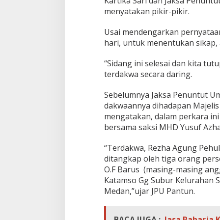
Kartika Sari dan Jaksa Penun
menyatakan pikir-pikir.
Usai mendengarkan pernyataan
hari, untuk menentukan sikap,
“Sidang ini selesai dan kita t
terdakwa secara daring.
Sebelumnya Jaksa Penuntut U
dakwaannya dihadapan Majelis
mengatakan, dalam perkara ini
bersama saksi MHD Yusuf Azha
“Terdakwa, Rezha Agung Pehuli
ditangkap oleh tiga orang perso
O.F Barus (masing-masing anggo
Katamso Gg Subur Kelurahan 
Medan,”ujar JPU Pantun.
BACA JUGA :
Jasa Raharja