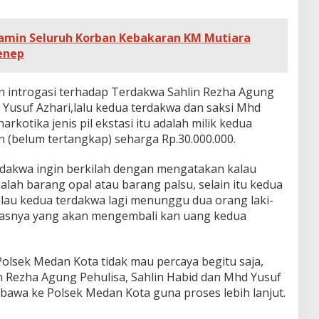
Jamin Seluruh Korban Kebakaran KM Mutiara
menep
n introgasi terhadap Terdakwa
Sahlin Rezha Agung
 Yusuf Azhari,lalu kedua terdakwa dan saksi Mhd
kotika jenis pil ekstasi itu adalah milik kedua
an (belum tertangkap) seharga Rp.30.000.000.
rdakwa ingin berkilah dengan mengatakan kalau
adalah barang opal atau barang palsu, selain itu kedua
lau kedua terdakwa lagi menunggu dua orang laki-
titasnya yang akan mengembali kan uang kedua
 Polsek Medan Kota tidak mau percaya begitu saja,
n Rezha Agung Pehulisa, Sahlin Habid dan Mhd Yusuf
ibawa ke Polsek Medan Kota guna proses lebih lanjut.