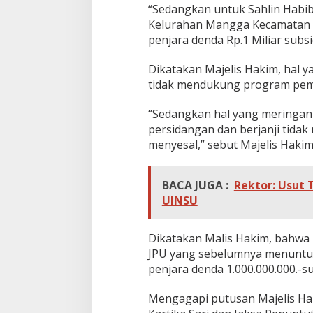
i
“Sedangkan untuk Sahlin Habib
v
Kelurahan Mangga Kecamatan 
o
penjara denda Rp.1 Miliar subsi
n
i
s
Dikatakan Majelis Hakim, hal
B
tidak mendukung program peme
e
r
“Sedangkan hal yang meringan
b
persidangan dan berjanji tida
e
d
menyesal,” sebut Majelis Hakim
a
BACA JUGA :
Rektor: Usut
UINSU
Dikatakan Malis Hakim, bahwa p
JPU yang sebelumnya menuntut
penjara denda 1.000.000.000.-su
Mengagapi putusan Majelis Ha