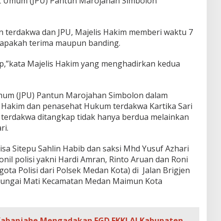
tut Umum (JPU) Pantun Marojahan Simbolon
 terdakwa dan JPU, Majelis Hakim memberi waktu 7
 apakah terima maupun banding.
utup,”kata Majelis Hakim yang menghadirkan kedua
mum (JPU) Pantun Marojahan Simbolon dalam
 Hakim dan penasehat Hukum terdakwa Kartika Sari
 terdakwa ditangkap tidak hanya berdua melainkan
ri.
sa Sitepu Sahlin Habib dan saksi Mhd Yusuf Azhari
nil polisi yakni Hardi Amran, Rinto Aruan dan Roni
ta Polisi dari Polsek Medan Kota) di Jalan Brigjen
Sungai Mati Kecamatan Medan Maimun Kota
 Kabanjahe Mengadakan FGD FKKLAJ Kabupaten