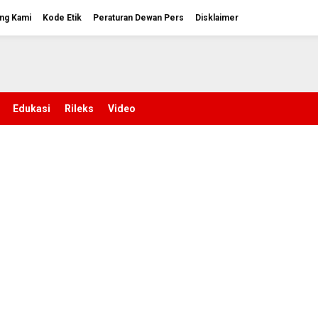
ng Kami
Kode Etik
Peraturan Dewan Pers
Disklaimer
Edukasi
Rileks
Video