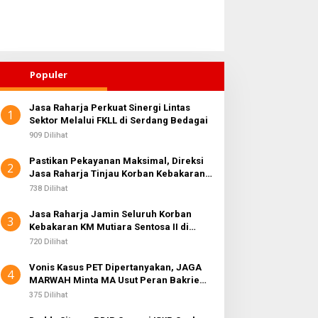
Populer
Jasa Raharja Perkuat Sinergi Lintas
1
Sektor Melalui FKLL di Serdang Bedagai
909 Dilihat
Pastikan Pekayanan Maksimal, Direksi
2
Jasa Raharja Tinjau Korban Kebakaran
KM Mutiara Sentosa II
738 Dilihat
Jasa Raharja Jamin Seluruh Korban
3
Kebakaran KM Mutiara Sentosa II di
Perairan Sumenep
720 Dilihat
Vonis Kasus PET Dipertanyakan, JAGA
4
MARWAH Minta MA Usut Peran Bakrie
Group
375 Dilihat