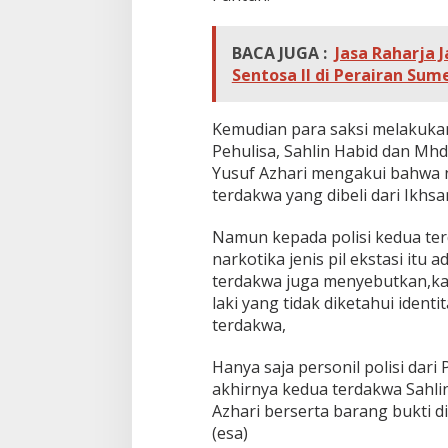
BACA JUGA :
Jasa Raharja 
Sentosa II di Perairan Su
Kemudian para saksi melakuka
Pehulisa, Sahlin Habid dan Mhd
Yusuf Azhari mengakui bahwa nar
terdakwa yang dibeli dari Ikhs
Namun kepada polisi kedua te
narkotika jenis pil ekstasi itu 
terdakwa juga menyebutkan,ka
laki yang tidak diketahui iden
terdakwa,
Hanya saja personil polisi dari
akhirnya kedua terdakwa Sahli
Azhari berserta barang bukti d
(esa)