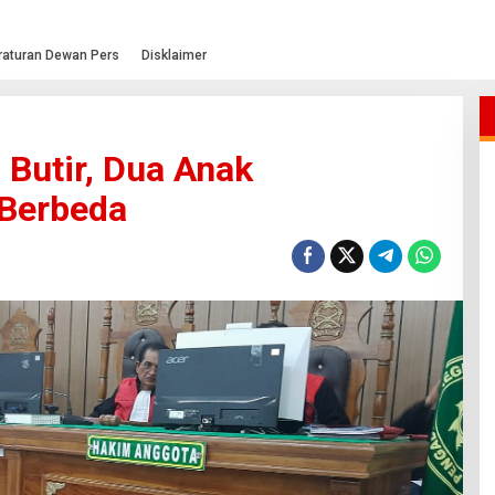
raturan Dewan Pers
Disklaimer
0 Butir, Dua Anak
 Berbeda