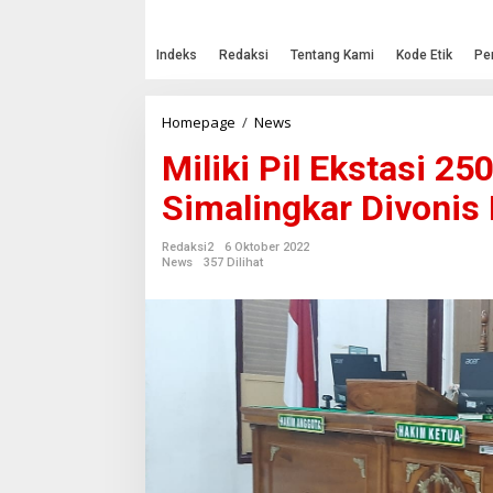
Indeks
Redaksi
Tentang Kami
Kode Etik
Pe
Homepage
/
News
M
i
Miliki Pil Ekstasi 25
l
i
Simalingkar Divonis
k
i
P
Redaksi2
6 Oktober 2022
i
News
357 Dilihat
l
E
k
s
t
a
s
i
2
5
0