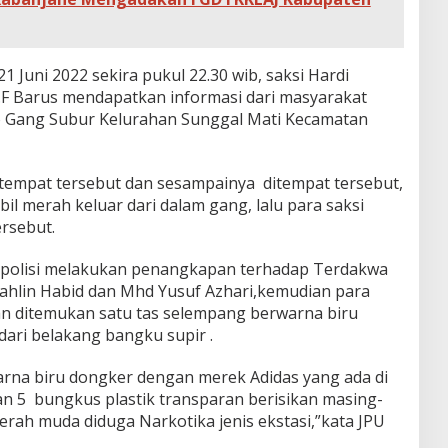
1 Juni 2022 sekira pukul 22.30 wib, saksi Hardi
.F Barus mendapatkan informasi dari masyarakat
so Gang Subur Kelurahan Sunggal Mati Kecamatan
 tempat tersebut dan sesampainya ditempat tersebut,
bil merah keluar dari dalam gang, lalu para saksi
rsebut.
si polisi melakukan penangkapan terhadap Terdakwa
Sahlin Habid dan Mhd Yusuf Azhari,kemudian para
n ditemukan satu tas selempang berwarna biru
ari belakang bangku supir .
rna biru dongker dengan merek Adidas yang ada di
an 5 bungkus plastik transparan berisikan masing-
erah muda diduga Narkotika jenis ekstasi,”kata JPU