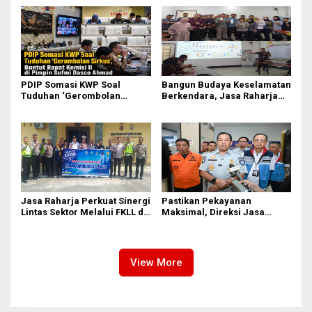
Perjuangkan Ruang Bermain
Rapat Komisi II Dipimpin
Anak
Sufmi Dasco Ahmad
PDIP Somasi KWP Soal
Bangun Budaya Keselamatan
Tuduhan ‘Gerombolan
Berkendara, Jasa Raharja
Sirkus’, Buntut Rapat Komisi
Gelar Safety Campaign di PT
II Dipimpin Sufmi Dasco
Pasifik Medan Industri
Ahmad
Jasa Raharja Perkuat Sinergi
Pastikan Pekayanan
Lintas Sektor Melalui FKLL di
Maksimal, Direksi Jasa
Serdang Bedagai
Raharja Tinjau Korban
Kebakaran KM Mutiara
Sentosa II
View More