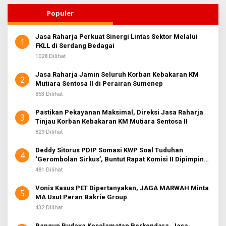
Populer
Jasa Raharja Perkuat Sinergi Lintas Sektor Melalui
1
FKLL di Serdang Bedagai
1028 Dilihat
Jasa Raharja Jamin Seluruh Korban Kebakaran KM
2
Mutiara Sentosa II di Perairan Sumenep
853 Dilihat
Pastikan Pekayanan Maksimal, Direksi Jasa Raharja
3
Tinjau Korban Kebakaran KM Mutiara Sentosa II
829 Dilihat
Deddy Sitorus PDIP Somasi KWP Soal Tuduhan
4
‘Gerombolan Sirkus’, Buntut Rapat Komisi II Dipimpin
Sufmi Dasco Ahmad
481 Dilihat
Vonis Kasus PET Dipertanyakan, JAGA MARWAH Minta
5
MA Usut Peran Bakrie Group
432 Dilihat
Bangun Budaya Keselamatan Berkendara, Jasa