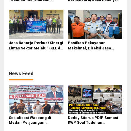
Sirkus’, Buntut Rapat Komisi
Gelar Safety Campaign di PT
II Dipimpin Sufmi Dasco
Pasifik Medan Industri
Ahmad
Jasa Raharja Perkuat Sinergi
Pastikan Pekayanan
Lintas Sektor Melalui FKLL di
Maksimal, Direksi Jasa
Serdang Bedagai
Raharja Tinjau Korban
Kebakaran KM Mutiara
Sentosa II
News Feed
Sosialisasi Wasbang di
Deddy Sitorus PDIP Somasi
Medan Perjuangan,
KWP Soal Tuduhan
Zulkarnaen Janji
‘Gerombolan Sirkus’, Buntut