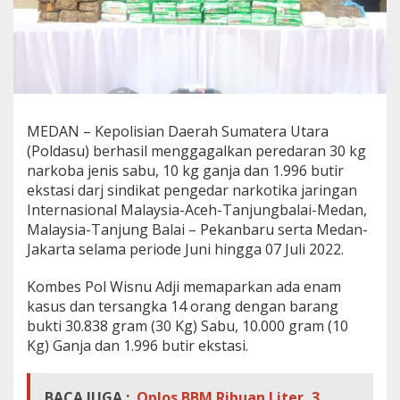
a
k
u
MEDAN – Kepolisian Daerah Sumatera Utara
(Poldasu) berhasil menggagalkan peredaran 30 kg
narkoba jenis sabu, 10 kg ganja dan 1.996 butir
ekstasi darj sindikat pengedar narkotika jaringan
Internasional Malaysia-Aceh-Tanjungbalai-Medan,
Malaysia-Tanjung Balai – Pekanbaru serta Medan-
Jakarta selama periode Juni hingga 07 Juli 2022.
Kombes Pol Wisnu Adji memaparkan ada enam
kasus dan tersangka 14 orang dengan barang
bukti 30.838 gram (30 Kg) Sabu, 10.000 gram (10
Kg) Ganja dan 1.996 butir ekstasi.
BACA JUGA :
Oplos BBM Ribuan Liter, 3