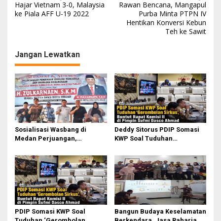
Hajar Vietnam 3-0, Malaysia
Rawan Bencana, Mangapul
a
ke Piala AFF U-19 2022
Purba Minta PTPN IV
Hentikan Konversi Kebun
v
Teh ke Sawit
i
g
Jangan Lewatkan
a
s
i
p
o
Sosialisasi Wasbang di
Deddy Sitorus PDIP Somasi
s
Medan Perjuangan,
KWP Soal Tuduhan
Zulkarnaen Janji
‘Gerombolan Sirkus’, Buntut
Perjuangkan Ruang Bermain
Rapat Komisi II Dipimpin
Anak
Sufmi Dasco Ahmad
PDIP Somasi KWP Soal
Bangun Budaya Keselamatan
Tuduhan ‘Gerombolan
Berkendara, Jasa Raharja