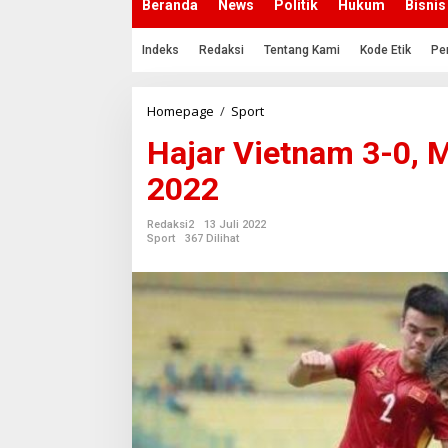
Beranda
News
Politik
Hukum
Bisnis
Indeks
Redaksi
Tentang Kami
Kode Etik
Pe
Homepage
/
Sport
H
a
Hajar Vietnam 3-0, M
j
a
2022
r
V
i
Redaksi2
13 Juli 2022
e
Sport
367 Dilihat
t
n
a
m
3
-
0
,
M
a
l