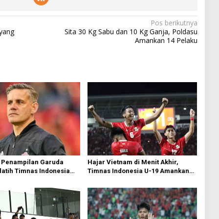
Pos berikutnya
 yang
Sita 30 Kg Sabu dan 10 Kg Ganja, Poldasu
Amankan 14 Pelaku
 Penampilan Garuda
Hajar Vietnam di Menit Akhir,
latih Timnas Indonesia
Timnas Indonesia U-19 Amankan
akal Saksikan Langsung
Tiket Semifinal AFF U-19
nas U-19