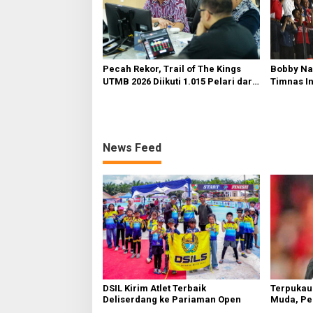
Pecah Rekor, Trail of The Kings
Bobby Na
UTMB 2026 Diikuti 1.015 Pelari dari
Timnas I
34 Negara
Vietnam d
News Feed
Terpukau
DSIL Kirim Atlet Terbaik
Muda, Pe
Deliserdang ke Pariaman Open
Senior B