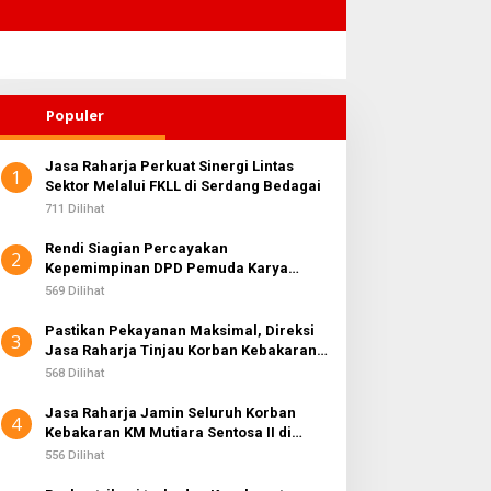
Populer
Jasa Raharja Perkuat Sinergi Lintas
1
Sektor Melalui FKLL di Serdang Bedagai
711 Dilihat
Rendi Siagian Percayakan
2
Kepemimpinan DPD Pemuda Karya
Nasional Kota Medan kepada Josef
569 Dilihat
Sembiring
Pastikan Pekayanan Maksimal, Direksi
3
Jasa Raharja Tinjau Korban Kebakaran
KM Mutiara Sentosa II
568 Dilihat
Jasa Raharja Jamin Seluruh Korban
4
Kebakaran KM Mutiara Sentosa II di
Perairan Sumenep
556 Dilihat