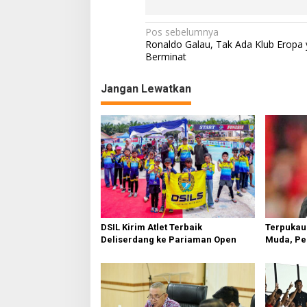
N
Pos sebelumnya
Ronaldo Galau, Tak Ada Klub Eropa
a
Berminat
v
Jangan Lewatkan
i
g
a
s
i
p
o
s
Terpukau
DSIL Kirim Atlet Terbaik
Muda, Pe
Deliserdang ke Pariaman Open
Senior B
Aksi Tim