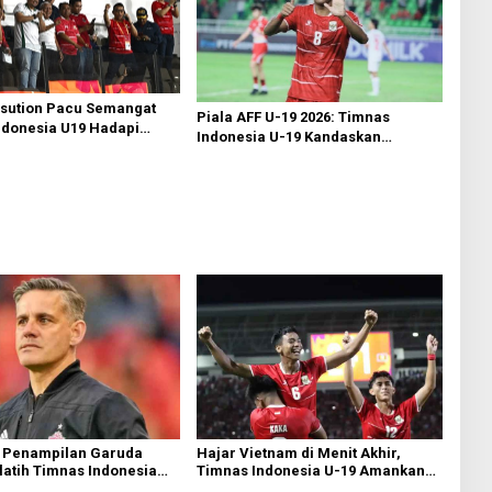
sution Pacu Semangat
Piala AFF U-19 2026: Timnas
ndonesia U19 Hadapi
Indonesia U-19 Kandaskan
i Piala AFF 2026
Myanmar 3-0
 Penampilan Garuda
Hajar Vietnam di Menit Akhir,
latih Timnas Indonesia
Timnas Indonesia U-19 Amankan
akal Saksikan Langsung
Tiket Semifinal AFF U-19