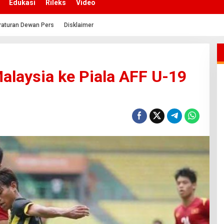
Edukasi
Rileks
Video
raturan Dewan Pers
Disklaimer
alaysia ke Piala AFF U-19