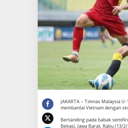
a
y
s
i
a
k
e
P
i
a
l
a
A
F
F
U
-
1
9
2
JAKARTA – Timnas Malaysia U-19 
0
membantai Vietnam dengan sko
2
2
Bertanding pada babak semifina
Bekasi, Jawa Barat, Rabu (13/2