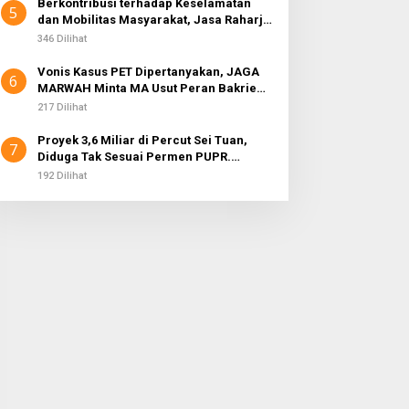
Berkontribusi terhadap Keselamatan
5
dan Mobilitas Masyarakat, Jasa Raharja
Raih Penghargaan di Ajang Transportasi
346 Dilihat
Indonesia Awards 2026
Vonis Kasus PET Dipertanyakan, JAGA
6
MARWAH Minta MA Usut Peran Bakrie
Group
217 Dilihat
Proyek 3,6 Miliar di Percut Sei Tuan,
7
Diduga Tak Sesuai Permen PUPR.
Volume dan Nama Pengawas Tidak
192 Dilihat
Tercantum di Papan Informasi