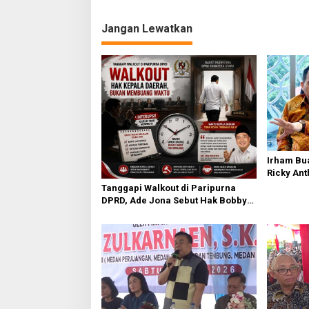
v
i
Jangan Lewatkan
g
a
s
i
p
o
s
Irham Bu
Ricky Ant
Terpercik
Tanggapi Walkout di Paripurna
Polemik 
DPRD, Ade Jona Sebut Hak Bobby
Nasution Sebagai Kepala Daerah