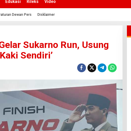
Edukasi
Rileks
Video
raturan Dewan Pers
Disklaimer
Gelar Sukarno Run, Usung
Kaki Sendiri’