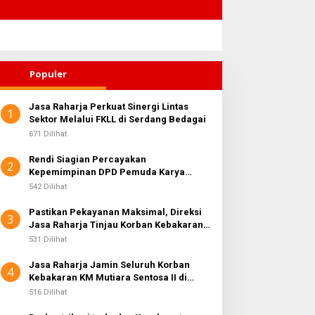
Populer
Jasa Raharja Perkuat Sinergi Lintas
1
Sektor Melalui FKLL di Serdang Bedagai
671 Dilihat
Rendi Siagian Percayakan
2
Kepemimpinan DPD Pemuda Karya
Nasional Kota Medan kepada Josef
542 Dilihat
Sembiring
Pastikan Pekayanan Maksimal, Direksi
3
Jasa Raharja Tinjau Korban Kebakaran
KM Mutiara Sentosa II
531 Dilihat
Jasa Raharja Jamin Seluruh Korban
4
Kebakaran KM Mutiara Sentosa II di
Perairan Sumenep
516 Dilihat