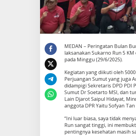
'
B
e
r
l
a
r
i
MEDAN – Peringatan Bulan Bu
d
i
laksanakan Sukarno Run 5 KM d
K
pada Minggu (29/6/2025).
a
k
Kegiatan yang diikuti oleh 500
i
Perjuangan Sumut yang juga A
S
e
didampigi Sekretaris DPD PDI
n
Sumut Dr Soetarto MSI, dan tur
d
Lain Djarot Saipul Hidayat, Mi
i
anggota DPR Yaitu Sofyan Tan 
r
i
'
“Ini luar biasa, saya tidak m
Run sangat tinggi, ini membuk
pentingnya kesehatan masih s