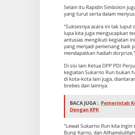
Selain itu Rapidin Simbolon j
yang turut serta dalam menyusk
“Suksesnya acara ini tak luput 
lupa kita juga mengucapkan te
antusias mengikuti kegiatan i
yang menjadi pemenang baik p
mendapatkan hadiah dorprize,”
Di sisi lain Ketua DPP PDI Per
kegiatan Sukarno Run bukan ha
di kota-kota lain juga, diantar
brebes dan lainnya.
BACA JUGA :
Pemerintah Ko
Dengan KPK
“Lewat Sukarno Run kita ingin
Bung Karno, dan Allhamdulilla