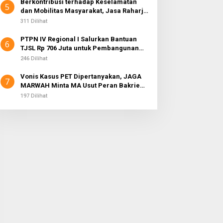
Berkontribusi terhadap Keselamatan
5
dan Mobilitas Masyarakat, Jasa Raharja
Raih Penghargaan di Ajang Transportasi
311 Dilihat
Indonesia Awards 2026
PTPN IV Regional I Salurkan Bantuan
6
TJSL Rp 706 Juta untuk Pembangunan
Sosial Berkelanjutan
246 Dilihat
Vonis Kasus PET Dipertanyakan, JAGA
7
MARWAH Minta MA Usut Peran Bakrie
Group
197 Dilihat