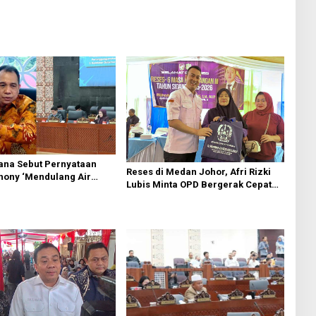
ana Sebut Pernyataan
Reses di Medan Johor, Afri Rizki
hony ‘Mendulang Air
Lubis Minta OPD Bergerak Cepat
 Muka Sendiri’ soal
Respon Keluhan Warga
Paripurna DPRD Sumut