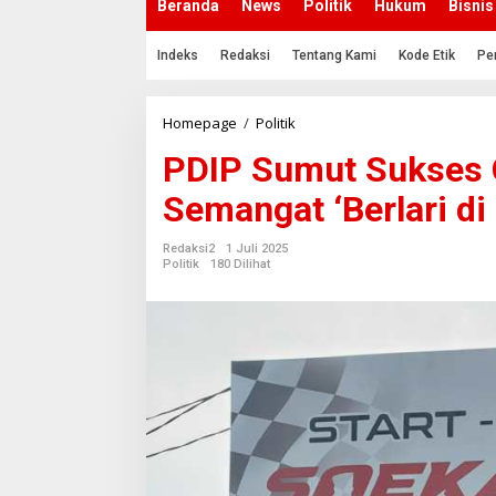
Beranda
News
Politik
Hukum
Bisnis
Indeks
Redaksi
Tentang Kami
Kode Etik
Pe
Homepage
/
Politik
P
D
PDIP Sumut Sukses 
I
P
Semangat ‘Berlari di 
S
u
m
Redaksi2
1 Juli 2025
u
Politik
180 Dilihat
t
S
u
k
s
e
s
G
e
l
a