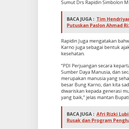
Sumut Drs Rapidin Simbolon M
BACA JUGA :
Tim Hendriyan
Putuskan Paslon Ahmad Ri
Rapidin Juga mengatakan bahwa
Karno juga sebagai bentuk aja
kesehatan.
“PDI Perjuangan secara kepar
Sumber Daya Manusia, dan seca
merupakan manusia yang sehat 
besar Bung Karno, dan kita sad
diwariskan kepada generasi mu
yang baik,” jelas mantan Bupat
BACA JUGA :
Afri Rizki Lu
Rusak dan Program Peng