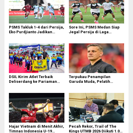
PSMS Takluk 1-4 dari Persija,
Sore Ini, PSMS Medan Siap
Eko Purdjianto Jadikan
Jegal Persija di Laga
Kekalahan Sebagai Evaluasi
Penentuan
di Liga 2
DSIL Kirim Atlet Terbaik
Terpukau Penampilan
Deliserdang ke Pariaman
Garuda Muda, Pelatih
Open
Timnas Indonesia Senior
Bakal Saksikan Langsung
Aksi Timnas U-19
Hajar Vietnam di Menit Akhir,
Pecah Rekor, Trail of The
Timnas Indonesia U-19
Kings UTMB 2026 Diikuti 1.015