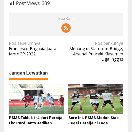
Post Views:
339
Ikuti Kami
N
Pos sebelumnya
Pos berikutnya
Francesco Bagnaia Juara
Menang di Stamford Bridge,
a
MotoGP 2022!
Arsenal Puncaki Klasemen
Liga Inggris
v
i
Jangan Lewatkan
g
a
s
i
p
o
PSMS Takluk 1-4 dari Persija,
Sore Ini, PSMS Medan Siap
Eko Purdjianto Jadikan
Jegal Persija di Laga
s
Kekalahan Sebagai Evaluasi
Penentuan