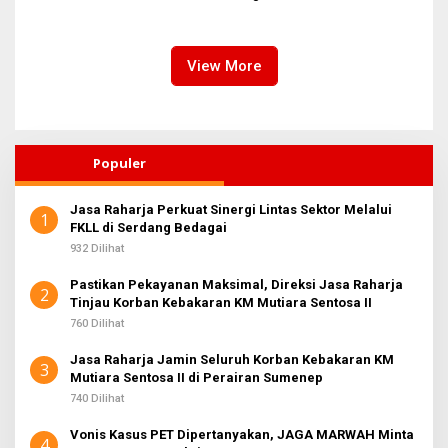
Amankan Tiket Semifinal AFF
Pelari dari 34 Negara
U-19
View More
Populer
Jasa Raharja Perkuat Sinergi Lintas Sektor Melalui
1
FKLL di Serdang Bedagai
932 Dilihat
Pastikan Pekayanan Maksimal, Direksi Jasa Raharja
2
Tinjau Korban Kebakaran KM Mutiara Sentosa II
760 Dilihat
Jasa Raharja Jamin Seluruh Korban Kebakaran KM
3
Mutiara Sentosa II di Perairan Sumenep
740 Dilihat
Vonis Kasus PET Dipertanyakan, JAGA MARWAH Minta
4