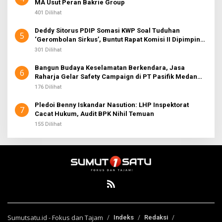
MA Usut Peran Bakrie Group
401 Dilihat
Deddy Sitorus PDIP Somasi KWP Soal Tuduhan
5
‘Gerombolan Sirkus’, Buntut Rapat Komisi II Dipimpin
Sufmi Dasco Ahmad
301 Dilihat
Bangun Budaya Keselamatan Berkendara, Jasa
6
Raharja Gelar Safety Campaign di PT Pasifik Medan
Industri
176 Dilihat
Pledoi Benny Iskandar Nasution: LHP Inspektorat
7
Cacat Hukum, Audit BPK Nihil Temuan
155 Dilihat
Sumutsatu.id - Fokus dan Tajam
Indeks
Redaksi