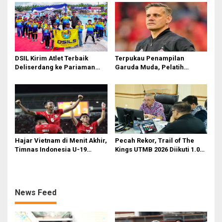
di Liga 2
DSIL Kirim Atlet Terbaik
Terpukau Penampilan
Deliserdang ke Pariaman
Garuda Muda, Pelatih
Open
Timnas Indonesia Senior
Bakal Saksikan Langsung
Aksi Timnas U-19
Hajar Vietnam di Menit Akhir,
Pecah Rekor, Trail of The
Timnas Indonesia U-19
Kings UTMB 2026 Diikuti 1.015
Amankan Tiket Semifinal AFF
Pelari dari 34 Negara
U-19
News Feed