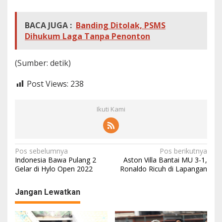
BACA JUGA :
Banding Ditolak, PSMS
Dihukum Laga Tanpa Penonton
(Sumber: detik)
Post Views:
238
Ikuti Kami
N
Pos sebelumnya
Pos berikutnya
Indonesia Bawa Pulang 2
Aston Villa Bantai MU 3-1,
a
Gelar di Hylo Open 2022
Ronaldo Ricuh di Lapangan
v
Jangan Lewatkan
i
g