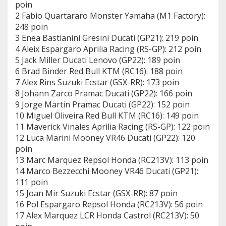
poin
2 Fabio Quartararo Monster Yamaha (M1 Factory):
248 poin
3 Enea Bastianini Gresini Ducati (GP21): 219 poin
4 Aleix Espargaro Aprilia Racing (RS-GP): 212 poin
5 Jack Miller Ducati Lenovo (GP22): 189 poin
6 Brad Binder Red Bull KTM (RC16): 188 poin
7 Alex Rins Suzuki Ecstar (GSX-RR): 173 poin
8 Johann Zarco Pramac Ducati (GP22): 166 poin
9 Jorge Martin Pramac Ducati (GP22): 152 poin
10 Miguel Oliveira Red Bull KTM (RC16): 149 poin
11 Maverick Vinales Aprilia Racing (RS-GP): 122 poin
12 Luca Marini Mooney VR46 Ducati (GP22): 120
poin
13 Marc Marquez Repsol Honda (RC213V): 113 poin
14 Marco Bezzecchi Mooney VR46 Ducati (GP21):
111 poin
15 Joan Mir Suzuki Ecstar (GSX-RR): 87 poin
16 Pol Espargaro Repsol Honda (RC213V): 56 poin
17 Alex Marquez LCR Honda Castrol (RC213V): 50