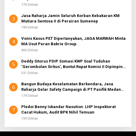
770 Dilihat
Jasa Raharja Jamin Seluruh Korban Kebakaran KM
3
Mutiara Sentosa II di Perairan Sumenep
749 Dilihat
Vonis Kasus PET Dipertanyakan, JAGA MARWAH Minta
4
MA Usut Peran Bakrie Group
405 Dilihat
Deddy Sitorus PDIP Somasi KWP Soal Tuduhan
5
‘Gerombolan Sirkus’, Buntut Rapat Komisi II Dipimpin
Sufmi Dasco Ahmad
321 Dilihat
Bangun Budaya Keselamatan Berkendara, Jasa
6
Raharja Gelar Safety Campaign di PT Pasifik Medan
Industri
179 Dilihat
Pledoi Benny Iskandar Nasution: LHP Inspektorat
7
Cacat Hukum, Audit BPK Nihil Temuan
159 Dilihat