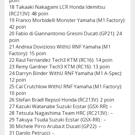
poin
18 Takaaki Nakagami LCR Honda Idemitsu
(RC213V): 48 poin
19 Franco Morbidelli Monster Yamaha (M1 Factory):
42 poin
20 Fabio di Giannantonio Gresini Ducati (GP21): 24
poin
21 Andrea Dovizioso WithU RNF Yamaha (M1
Factory): 15 poin
22 Raul Fernandez Tech3 KTM (RC16): 14 poin
23 Remy Gardner Tech3 KTM (RC16): 13 poin
24 Darryn Binder WithU RNF Yamaha (M1 A-Spec):
12 poin
25 Cal Crutchlow WithU RNF Yamaha (M1 Factory):
10 poin
26 Stefan Bradl Repsol Honda (RC213V): 2 poin
27 Kazuki Watanabe Suzuki Ecstar (GSX-RR): –
28 Tetsuta Nagashima Team HRC (RC213V) : –
29 Takuya Tsuda Suzuki Ecstar (GSX-RR) : –
30 Michele Pirro Aruba.it Ducati (GP22): –
31 Danilo Petrucci: -.