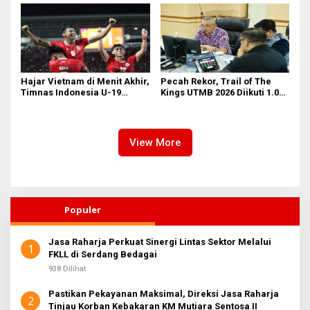
Aksi Timnas U-19
Hajar Vietnam di Menit Akhir,
Pecah Rekor, Trail of The
Timnas Indonesia U-19
Kings UTMB 2026 Diikuti 1.015
Amankan Tiket Semifinal AFF
Pelari dari 34 Negara
U-19
View More
Populer
Jasa Raharja Perkuat Sinergi Lintas Sektor Melalui
1
FKLL di Serdang Bedagai
938 Dilihat
Pastikan Pekayanan Maksimal, Direksi Jasa Raharja
2
Tinjau Korban Kebakaran KM Mutiara Sentosa II