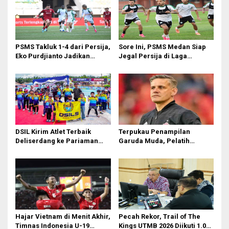
a
s
i
p
PSMS Takluk 1-4 dari Persija,
Sore Ini, PSMS Medan Siap
o
Eko Purdjianto Jadikan
Jegal Persija di Laga
Kekalahan Sebagai Evaluasi
Penentuan
s
di Liga 2
DSIL Kirim Atlet Terbaik
Terpukau Penampilan
Deliserdang ke Pariaman
Garuda Muda, Pelatih
Open
Timnas Indonesia Senior
Bakal Saksikan Langsung
Aksi Timnas U-19
Hajar Vietnam di Menit Akhir,
Pecah Rekor, Trail of The
Timnas Indonesia U-19
Kings UTMB 2026 Diikuti 1.015