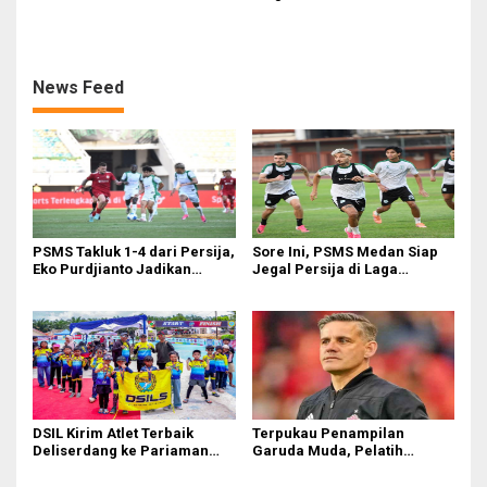
Amankan Tiket Semifinal AFF
Pelari dari 34 Negara
U-19
News Feed
PSMS Takluk 1-4 dari Persija,
Sore Ini, PSMS Medan Siap
Eko Purdjianto Jadikan
Jegal Persija di Laga
Kekalahan Sebagai Evaluasi
Penentuan
di Liga 2
DSIL Kirim Atlet Terbaik
Terpukau Penampilan
Deliserdang ke Pariaman
Garuda Muda, Pelatih
Open
Timnas Indonesia Senior
Bakal Saksikan Langsung