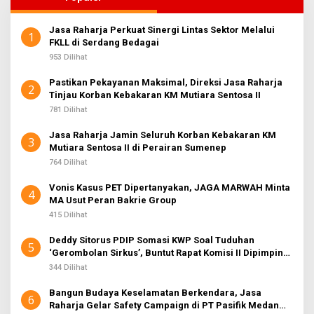
Jasa Raharja Perkuat Sinergi Lintas Sektor Melalui
1
FKLL di Serdang Bedagai
953 Dilihat
Pastikan Pekayanan Maksimal, Direksi Jasa Raharja
2
Tinjau Korban Kebakaran KM Mutiara Sentosa II
781 Dilihat
Jasa Raharja Jamin Seluruh Korban Kebakaran KM
3
Mutiara Sentosa II di Perairan Sumenep
764 Dilihat
Vonis Kasus PET Dipertanyakan, JAGA MARWAH Minta
4
MA Usut Peran Bakrie Group
415 Dilihat
Deddy Sitorus PDIP Somasi KWP Soal Tuduhan
5
‘Gerombolan Sirkus’, Buntut Rapat Komisi II Dipimpin
Sufmi Dasco Ahmad
344 Dilihat
Bangun Budaya Keselamatan Berkendara, Jasa
6
Raharja Gelar Safety Campaign di PT Pasifik Medan