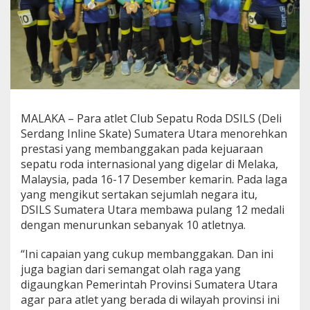
1
2
M
e
d
a
l
i
D
MALAKA – Para atlet Club Sepatu Roda DSILS (Deli
i
Serdang Inline Skate) Sumatera Utara menorehkan
K
e
prestasi yang membanggakan pada kejuaraan
j
sepatu roda internasional yang digelar di Melaka,
u
Malaysia, pada 16-17 Desember kemarin. Pada laga
a
yang mengikut sertakan sejumlah negara itu,
r
DSILS Sumatera Utara membawa pulang 12 medali
a
a
dengan menurunkan sebanyak 10 atletnya.
n
I
“Ini capaian yang cukup membanggakan. Dan ini
n
juga bagian dari semangat olah raga yang
t
digaungkan Pemerintah Provinsi Sumatera Utara
e
r
agar para atlet yang berada di wilayah provinsi ini
n