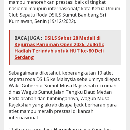
mampu menorehkan prestasi baik di tingkat
a
nasional maupun internasional,” kata Ketua Umum
s
Club Sepatu Roda DSILS Sumut Bambang Sri
i
o
Kurniawan, Senin (19/12/2022).
n
a
l
BACA JUGA :
DSILS Sabet 28 Medali di
M
Kejurnas Pariaman Open 2026, Zulkifli:
e
Hadiah Terindah untuk HUT ke-80 Deli
l
Serdang
a
k
a
Sebagaimana diketahui, keberangkatan 10 atlet
O
p
sepatu roda DSILS ke Malaysia sebelumnya dilepas
e
Wakil Gubernur Sumut Musa Rajekshah di rumah
n
dinas Wagub Sumut Jalan Tengku Daud Medan.
2
Pada arahan dan bimbingannya, Wagub Musa
0
2
Rajekshah yang akrab disapa Ijeck berharap para
2
atlet mampu meraih prestasi di kancah
internasional.
“Raih terus prestasi. Harumkan nama Sumatera