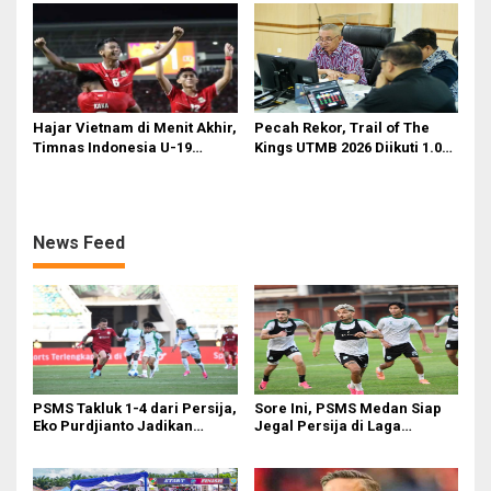
Bakal Saksikan Langsung
Aksi Timnas U-19
Hajar Vietnam di Menit Akhir,
Pecah Rekor, Trail of The
Timnas Indonesia U-19
Kings UTMB 2026 Diikuti 1.015
Amankan Tiket Semifinal AFF
Pelari dari 34 Negara
U-19
News Feed
PSMS Takluk 1-4 dari Persija,
Sore Ini, PSMS Medan Siap
Eko Purdjianto Jadikan
Jegal Persija di Laga
Kekalahan Sebagai Evaluasi
Penentuan
di Liga 2