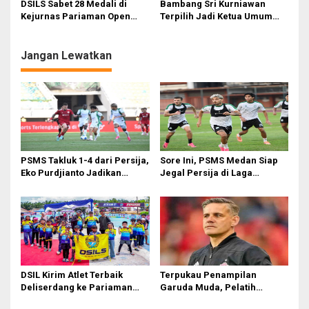
DSILS Sabet 28 Medali di
Bambang Sri Kurniawan
i
Kejurnas Pariaman Open
Terpilih Jadi Ketua Umum
2026, Zulkifli: Hadiah
Club Sepatu Roda DSILS
p
Terindah untuk HUT ke-80
Periode 2022-2025
o
Deli Serdang
Jangan Lewatkan
s
PSMS Takluk 1-4 dari Persija,
Sore Ini, PSMS Medan Siap
Eko Purdjianto Jadikan
Jegal Persija di Laga
Kekalahan Sebagai Evaluasi
Penentuan
di Liga 2
DSIL Kirim Atlet Terbaik
Terpukau Penampilan
Deliserdang ke Pariaman
Garuda Muda, Pelatih
Open
Timnas Indonesia Senior