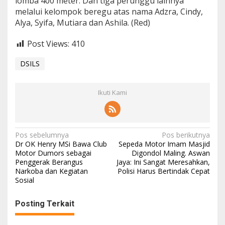
lomba 400 meter. Dan tiga perunggu lainnya
melalui kelompok beregu atas nama Adzra, Cindy,
Alya, Syifa, Mutiara dan Ashila. (Red)
Post Views:
410
DSILS
Ikuti Kami
N
Pos sebelumnya
Pos berikutnya
Dr OK Henry MSi Bawa Club
Sepeda Motor Imam Masjid
a
Motor Dumors sebagai
Digondol Maling. Aswan
Penggerak Berangus
Jaya: Ini Sangat Meresahkan,
v
Narkoba dan Kegiatan
Polisi Harus Bertindak Cepat
i
Sosial
g
Posting Terkait
a
s