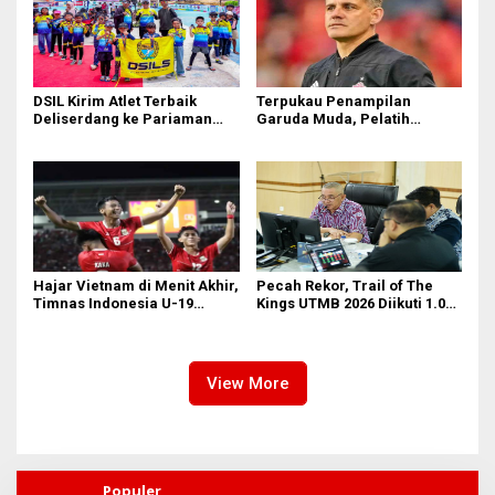
DSIL Kirim Atlet Terbaik
Terpukau Penampilan
Deliserdang ke Pariaman
Garuda Muda, Pelatih
Open
Timnas Indonesia Senior
Bakal Saksikan Langsung
Aksi Timnas U-19
Hajar Vietnam di Menit Akhir,
Pecah Rekor, Trail of The
Timnas Indonesia U-19
Kings UTMB 2026 Diikuti 1.015
Amankan Tiket Semifinal AFF
Pelari dari 34 Negara
U-19
View More
Populer