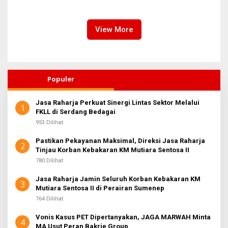
Amankan Tiket Semifinal AFF
Pelari dari 34 Negara
U-19
View More
Populer
Jasa Raharja Perkuat Sinergi Lintas Sektor Melalui
1
FKLL di Serdang Bedagai
953 Dilihat
Pastikan Pekayanan Maksimal, Direksi Jasa Raharja
2
Tinjau Korban Kebakaran KM Mutiara Sentosa II
780 Dilihat
Jasa Raharja Jamin Seluruh Korban Kebakaran KM
3
Mutiara Sentosa II di Perairan Sumenep
764 Dilihat
Vonis Kasus PET Dipertanyakan, JAGA MARWAH Minta
4
MA Usut Peran Bakrie Group