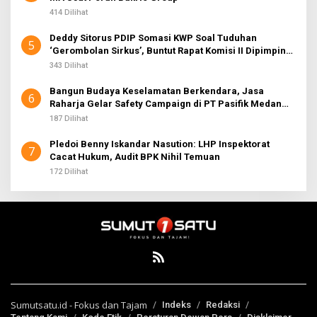
414 Dilihat
Deddy Sitorus PDIP Somasi KWP Soal Tuduhan
5
‘Gerombolan Sirkus’, Buntut Rapat Komisi II Dipimpin
Sufmi Dasco Ahmad
343 Dilihat
Bangun Budaya Keselamatan Berkendara, Jasa
6
Raharja Gelar Safety Campaign di PT Pasifik Medan
Industri
187 Dilihat
Pledoi Benny Iskandar Nasution: LHP Inspektorat
7
Cacat Hukum, Audit BPK Nihil Temuan
172 Dilihat
Sumutsatu.id - Fokus dan Tajam
Indeks
Redaksi