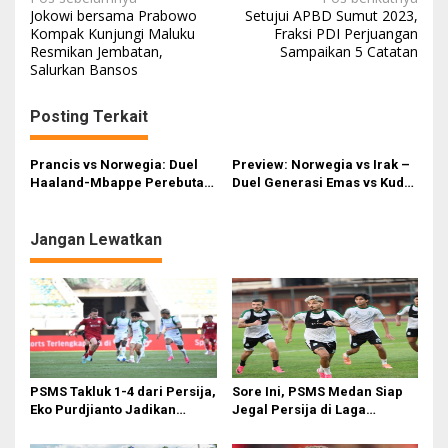
N
Jokowi bersama Prabowo
Setujui APBD Sumut 2023,
a
Kompak Kunjungi Maluku
Fraksi PDI Perjuangan
Resmikan Jembatan,
Sampaikan 5 Catatan
v
Salurkan Bansos
i
g
Posting Terkait
a
s
Prancis vs Norwegia: Duel
Preview: Norwegia vs Irak –
Haaland-Mbappe Perebutan
Duel Generasi Emas vs Kuda
i
Puncak Grup I Piala Dunia
Hitam di Grup Neraka
2026
p
Jangan Lewatkan
o
s
PSMS Takluk 1-4 dari Persija,
Sore Ini, PSMS Medan Siap
Eko Purdjianto Jadikan
Jegal Persija di Laga
Kekalahan Sebagai Evaluasi
Penentuan
di Liga 2