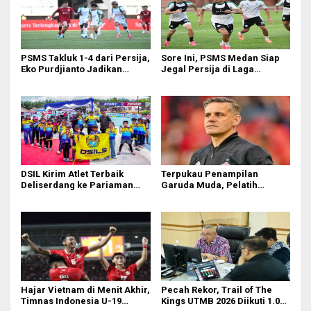
PSMS Takluk 1-4 dari Persija,
Sore Ini, PSMS Medan Siap
Eko Purdjianto Jadikan
Jegal Persija di Laga
Kekalahan Sebagai Evaluasi
Penentuan
di Liga 2
DSIL Kirim Atlet Terbaik
Terpukau Penampilan
Deliserdang ke Pariaman
Garuda Muda, Pelatih
Open
Timnas Indonesia Senior
Bakal Saksikan Langsung
Aksi Timnas U-19
Hajar Vietnam di Menit Akhir,
Pecah Rekor, Trail of The
Timnas Indonesia U-19
Kings UTMB 2026 Diikuti 1.015