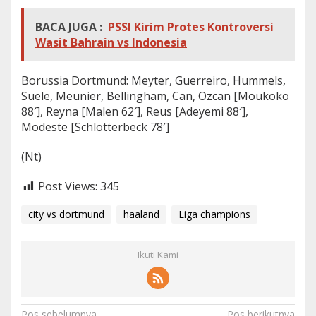
BACA JUGA :
PSSI Kirim Protes Kontroversi
Wasit Bahrain vs Indonesia
Borussia Dortmund: Meyter, Guerreiro, Hummels,
Suele, Meunier, Bellingham, Can, Ozcan [Moukoko
88′], Reyna [Malen 62′], Reus [Adeyemi 88′],
Modeste [Schlotterbeck 78′]
(Nt)
Post Views:
345
city vs dortmund
haaland
Liga champions
Ikuti Kami
Pos sebelumnya
Pos berikutnya