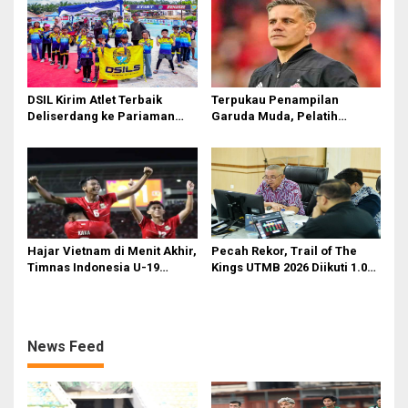
DSIL Kirim Atlet Terbaik
Terpukau Penampilan
Deliserdang ke Pariaman
Garuda Muda, Pelatih
Open
Timnas Indonesia Senior
Bakal Saksikan Langsung
Aksi Timnas U-19
Hajar Vietnam di Menit Akhir,
Pecah Rekor, Trail of The
Timnas Indonesia U-19
Kings UTMB 2026 Diikuti 1.015
Amankan Tiket Semifinal AFF
Pelari dari 34 Negara
U-19
News Feed