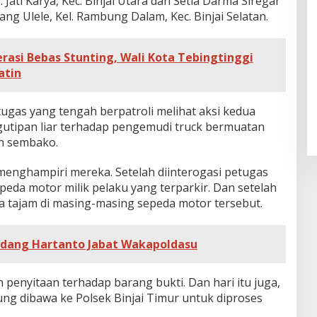
l. Jati Karya, Kec. Binjai Utara dan Setia Darma Siregar
ng Ulele, Kel. Rambung Dalam, Kec. Binjai Selatan.
rasi Bebas Stunting, Wali Kota Tebingtinggi
atin
gas yang tengah berpatroli melihat aksi kedua
utipan liar terhadap pengemudi truck bermuatan
n sembako.
enghampiri mereka. Setelah diinterogasi petugas
eda motor milik pelaku yang terparkir. Dan setelah
ta tajam di masing-masing sepeda motor tersebut.
adang Hartanto Jabat Wakapoldasu
penyitaan terhadap barang bukti. Dan hari itu juga,
ung dibawa ke Polsek Binjai Timur untuk diproses