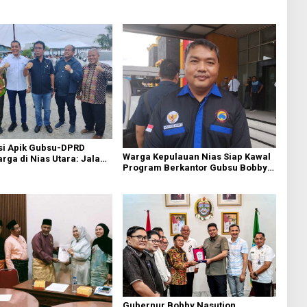
si Apik Gubsu-DPRD
Warga Kepulauan Nias Siap Kawal
ga di Nias Utara: Jalan
Program Berkantor Gubsu Bobby
luhan Tahun Akhirnya
Nasution
i
Gubernur Bobby Nasution