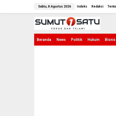
L
e
Sabtu, 8 Agustus 2026
Indeks
Redaksi
Tenta
w
a
t
i
k
e
k
Beranda
News
Politik
Hukum
Bisnis
o
n
t
e
n