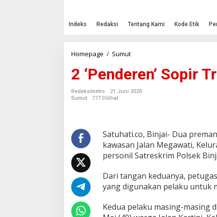
Indeks
Redaksi
Tentang Kami
Kode Etik
Pe
Homepage
/
Sumut
2
'
2 ‘Penderen’ Sopir Tr
P
e
n
Redaksimetro
21 Juni 2020
d
Sumut
777 Dilihat
e
r
e
n
Satuhati.co, Binjai- Dua prema
'
kawasan Jalan Megawati, Kelur
S
personil Satreskrim Polsek Binj
o
p
Dari tangan keduanya, petuga
i
r
yang digunakan pelaku untuk 
T
r
Kedua pelaku masing-masing di
u