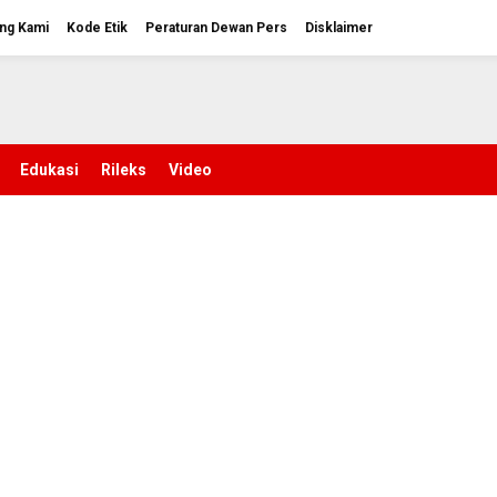
ng Kami
Kode Etik
Peraturan Dewan Pers
Disklaimer
Edukasi
Rileks
Video