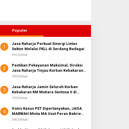
Populer
Jasa Raharja Perkuat Sinergi Lintas
1
Sektor Melalui FKLL di Serdang Bedagai
916 Dilihat
Pastikan Pekayanan Maksimal, Direksi
2
Jasa Raharja Tinjau Korban Kebakaran
KM Mutiara Sentosa II
749 Dilihat
Jasa Raharja Jamin Seluruh Korban
3
Kebakaran KM Mutiara Sentosa II di
Perairan Sumenep
729 Dilihat
Vonis Kasus PET Dipertanyakan, JAGA
4
MARWAH Minta MA Usut Peran Bakrie
Group
390 Dilihat