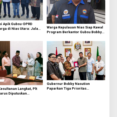
si Apik Gubsu-DPRD
Warga Kepulauan Nias Siap Kawal
ga di Nias Utara: Jalan
Program Berkantor Gubsu Bobby
luhan Tahun Akhirnya
Nasution
i
Gubernur Bobby Nasution
Paparkan Tiga Prioritas
esultanan Langkat, Plt
Pembangunan Kepulauan Nias
Harus Diputuskan
Melalui Forum Dialog