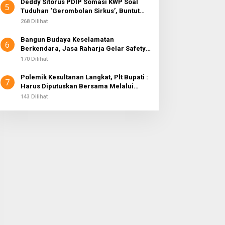
Deddy Sitorus PDIP Somasi KWP Soal
5
Tuduhan ‘Gerombolan Sirkus’, Buntut
Rapat Komisi II Dipimpin Sufmi Dasco
268 Dilihat
Ahmad
Bangun Budaya Keselamatan
6
Berkendara, Jasa Raharja Gelar Safety
Campaign di PT Pasifik Medan Industri
170 Dilihat
Polemik Kesultanan Langkat, Plt Bupati :
7
Harus Diputuskan Bersama Melalui
Forum Dialog
143 Dilihat