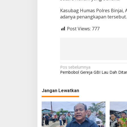
Kasubag Humas Polres Binjai, 
adanya penangkapan tersebut. 
Post Views:
777
N
Pos sebelumnya
Pembobol Gereja GBI Lau Dah Dita
a
v
Jangan Lewatkan
i
g
a
s
i