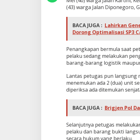
Mei (40) warga Jalan Kartini, Ke
k
(43) warga Jalan Diponegoro, Ga
d
i
B
i
BACA JUGA :
Lahirkan Gene
n
Dorong Optimalisasi SP3 C
j
a
i
Penangkapan bermula saat petu
D
pelaku sedang melakukan peng
i
barang-barang logistik maupu
t
a
n
Lantas petugas pun langsung m
g
menemukan ada 2 (dua) unit sep
k
diperiksa ada ditemukan senja
a
p
BACA JUGA :
Brigjen Pol D
Selanjutnya petugas melakukan 
pelaku dan barang bukti langs
secara hukum yang berlaku.