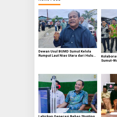
Dewan Usul BUMD Sumut Kelola
Rumput Laut Nias Utara dari Hulu
Kolabora
ke Hilir
Sumut-War
Rusak Pu
Diperbaik
Lahirkan Generasi Bebas Stunting,