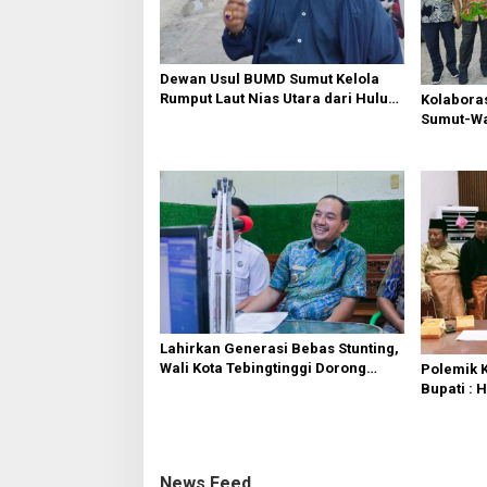
p
o
s
Dewan Usul BUMD Sumut Kelola
Rumput Laut Nias Utara dari Hulu
Kolabora
ke Hilir
Sumut-War
Rusak Pu
Diperbaik
Lahirkan Generasi Bebas Stunting,
Wali Kota Tebingtinggi Dorong
Polemik K
Optimalisasi SP3 Catin
Bupati : 
Bersama 
News Feed