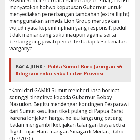
GAMKI Sumatera Utara Hamonangan Sinaga, M.Pd
g
menyatakan bahwa keputusan Gubernur untuk
e
menyediakan penerbangan tambahan (extra flight)
n
menggunakan armada Lion Group merupakan
P
e
wujud nyata kepemimpinan yang responsif, peduli,
s
tidak memandang suku maupun agama serta
p
bertanggung jawab penuh terhadap keselamatan
a
warganya.
r
a
w
BACA JUGA :
Polda Sumut Buru Jaringan 56
i
S
Kilogram sabu-sabu Lintas Provinsi
u
m
u
“Kami dari GAMKI Sumut memberi rasa hormat
t
setinggi-tingginya kepada Gubernur Bobby
L
Nasution. Begitu mendengar kontingen Pesparawi
e
dari Sumut kesulitan tiket pulang di Papua Barat
w
a
karena lonjakan harga, beliau langsung pasang
t
badan mengambil kebijakan talangan biaya extra
E
flight,” ujar Hamonangan Sinaga di Medan, Rabu
x
(1/7/2026).
t