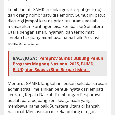
r
a
Lebih lanjut, GAMKI menilai gerak cepat (gercep)
F
dari orang nomor satu di Pemprov Sumut ini patut
l
diacungi jempol karena prioritas utama adalah
i
memastikan kontingen bisa kembali ke Sumatera
g
Utara dengan aman, nyaman, dan terhormat
h
t
setelah berjuang membawa nama baik Provinsi
Sumatera Utara.
BACA JUGA :
Pemprov Sumut Dukung Penuh
Program Magang Nasional 2025, BUMD,
BLUD, dan Swasta Siap Berpartisipasi
Menurut GAMKI, langkah ini bukan sekadar urusan
administrasi, melainkan bentuk nyata dari empati
seorang Kepala Daerah. Rombongan Pesparawi
adalah para pejuang seni keagamaan yang
membawa nama baik Sumatera Utara di kancah
nasional. Memastikan mereka pulang dengan