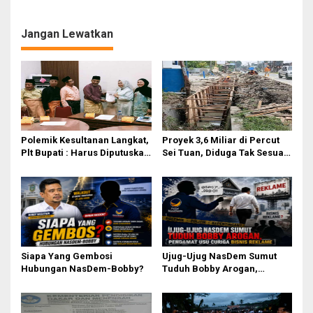
Upacara Berangkat ke
Tantangan Zaman
Jamnas 2026
Jangan Lewatkan
Polemik Kesultanan Langkat,
Proyek 3,6 Miliar di Percut
Plt Bupati : Harus Diputuskan
Sei Tuan, Diduga Tak Sesuai
Bersama Melalui Forum
Permen PUPR. Volume dan
Dialog
Nama Pengawas Tidak
Tercantum di Papan
Informasi
Siapa Yang Gembosi
Ujug-Ujug NasDem Sumut
Hubungan NasDem-Bobby?
Tuduh Bobby Arogan,
Pengamat USU Curiga Bisnis
Reklame