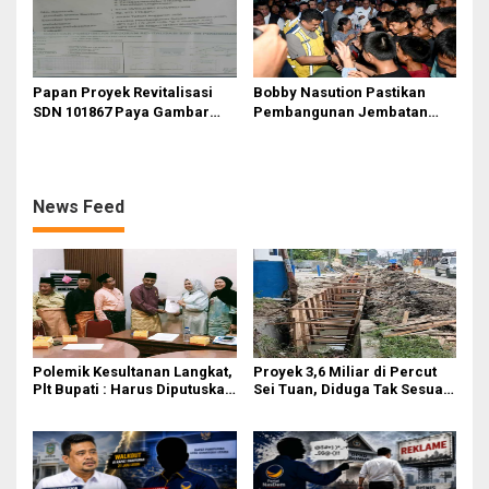
Papan Proyek Revitalisasi
Bobby Nasution Pastikan
SDN 101867 Paya Gambar
Pembangunan Jembatan
Rp164 Juta Diduga Langgar
Sungai Mo’awo Dimulai
Juknis Kemendikdasmen,
Tahun Ini, Ajak Warga Kawal
Unsur Konsultan dan Komite
Bersama
Tidak Ada
News Feed
Polemik Kesultanan Langkat,
Proyek 3,6 Miliar di Percut
Plt Bupati : Harus Diputuskan
Sei Tuan, Diduga Tak Sesuai
Bersama Melalui Forum
Permen PUPR. Volume dan
Dialog
Nama Pengawas Tidak
Tercantum di Papan
Informasi