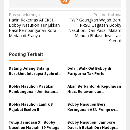
N
Pos sebelumnya
Pos berikutnya
Hadiri Rakernas APEKSI,
FWP Gaungkan Wajah Baru
a
Bobby Nasution Tunjukkan
PRSU Gagasan Bobby
Hasil Pembangunan Kota
Nasution: Dari Pasar Malam
v
Medan di Eranya
Menuju Etalase Investasi
i
Sumut
g
Posting Terkait
a
s
Datang Jelang Sidang
Defri: Walk Out Bobby di
i
Berakhir, Interupsi Syahrul
Paripurna Tak Perlu
Soal Kuorum Paripurna
Dipersoalkan, Sudah Sesuai
p
DPRD Sumut Tuai Sorotan
Kourum
Bobby Nasution Pastikan
Akan Berkantor di Kepulauan
o
Pembangunan Jembatan
Nias, Relawan dan
s
Sungai Mo’awo Dimulai
Mahasiswa Antusias Menanti
Tahun Ini, Ajak Warga Kawal
Bobby Nasution
Bobby Nasution Lantik 8
Bobby Nasution Beri
Bersama
Pejabat Eselon II
Keringanan ASN Pemprov
Sumut Antar Anak Sekolah
Hari Pertama
Tutup Jamdasu XI, Bobby
Bobby Nasution: Jambore
Nasution Hadiahi 19 Petugas
Daerah Bekali Diri Hadapi