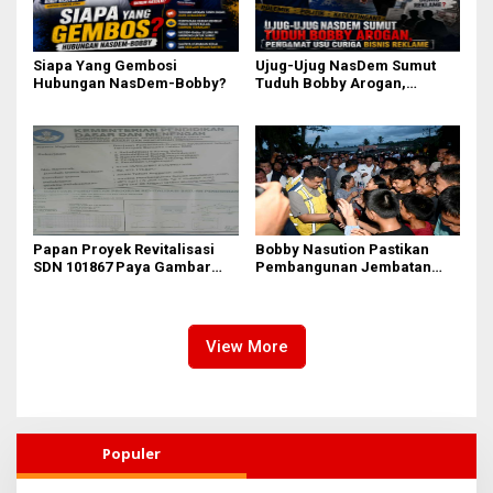
Siapa Yang Gembosi
Ujug-Ujug NasDem Sumut
Hubungan NasDem-Bobby?
Tuduh Bobby Arogan,
Pengamat USU Curiga Bisnis
Reklame
Papan Proyek Revitalisasi
Bobby Nasution Pastikan
SDN 101867 Paya Gambar
Pembangunan Jembatan
Rp164 Juta Diduga Langgar
Sungai Mo’awo Dimulai
Juknis Kemendikdasmen,
Tahun Ini, Ajak Warga Kawal
Unsur Konsultan dan Komite
Bersama
Tidak Ada
View More
Populer