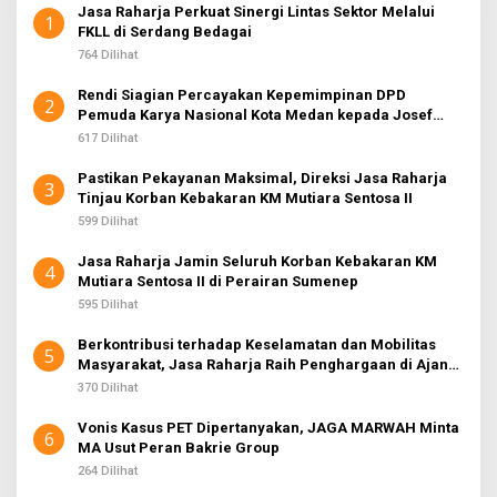
Jasa Raharja Perkuat Sinergi Lintas Sektor Melalui
1
FKLL di Serdang Bedagai
764 Dilihat
Rendi Siagian Percayakan Kepemimpinan DPD
2
Pemuda Karya Nasional Kota Medan kepada Josef
Sembiring
617 Dilihat
Pastikan Pekayanan Maksimal, Direksi Jasa Raharja
3
Tinjau Korban Kebakaran KM Mutiara Sentosa II
599 Dilihat
Jasa Raharja Jamin Seluruh Korban Kebakaran KM
4
Mutiara Sentosa II di Perairan Sumenep
595 Dilihat
Berkontribusi terhadap Keselamatan dan Mobilitas
5
Masyarakat, Jasa Raharja Raih Penghargaan di Ajang
Transportasi Indonesia Awards 2026
370 Dilihat
Vonis Kasus PET Dipertanyakan, JAGA MARWAH Minta
6
MA Usut Peran Bakrie Group
264 Dilihat