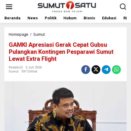
L
e
w
a
Beranda
News
Politik
Hukum
Bisnis
Edukasi
Rile
t
i
k
Homepage
/
Sumut
G
e
A
GAMKI Apresiasi Gerak Cepat Gubsu
k
M
o
K
Pulangkan Kontingen Pesparawi Sumut
n
I
Lewat Extra Flight
t
A
e
p
Redaksi2
2 Juli 2026
n
r
Sumut
597 Dilihat
e
s
i
a
s
i
G
e
r
a
k