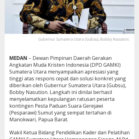
C
e
p
a
t
G
u
Gubernur Sumatera Utara (Gubsu), Bobby Nasution.
b
s
u
MEDAN
– Dewan Pimpinan Daerah Gerakan
P
Angkatan Muda Kristen Indonesia (DPD GAMKI)
u
l
Sumatera Utara menyampaikan apresiasi yang
a
tinggi atas respons cepat dan solusi konkret yang
n
diberikan oleh Gubernur Sumatera Utara (Gubsu),
g
Bobby Nasution. Langkah ini dinilai berhasil
k
menyelamatkan kepulangan ratusan peserta
a
n
kontingen Pesta Paduan Suara Gerejawi
K
(Pesparawi) Sumut yang sempat tertahan di
o
Manokwari, Papua Barat.
n
t
Wakil Ketua Bidang Pendidikan Kader dan Pelatihan
i
n