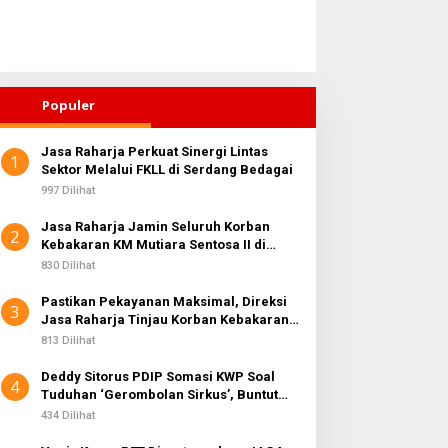
Populer
Jasa Raharja Perkuat Sinergi Lintas
1
Sektor Melalui FKLL di Serdang Bedagai
997 Dilihat
Jasa Raharja Jamin Seluruh Korban
2
Kebakaran KM Mutiara Sentosa II di
Perairan Sumenep
830 Dilihat
Pastikan Pekayanan Maksimal, Direksi
3
Jasa Raharja Tinjau Korban Kebakaran
KM Mutiara Sentosa II
813 Dilihat
Deddy Sitorus PDIP Somasi KWP Soal
4
Tuduhan ‘Gerombolan Sirkus’, Buntut
Rapat Komisi II Dipimpin Sufmi Dasco
434 Dilihat
Ahmad