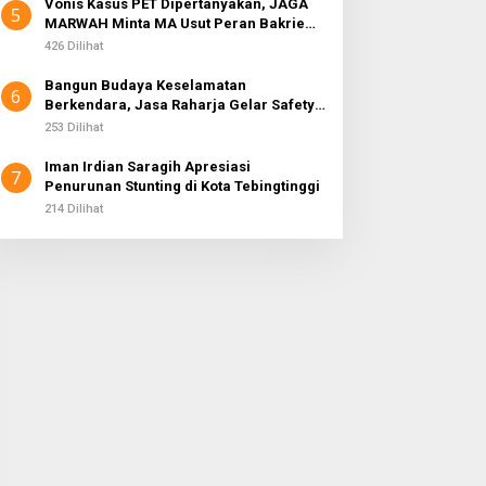
Vonis Kasus PET Dipertanyakan, JAGA
5
MARWAH Minta MA Usut Peran Bakrie
Group
426 Dilihat
Bangun Budaya Keselamatan
6
Berkendara, Jasa Raharja Gelar Safety
Campaign di PT Pasifik Medan Industri
253 Dilihat
Iman Irdian Saragih Apresiasi
7
Penurunan Stunting di Kota Tebingtinggi
214 Dilihat