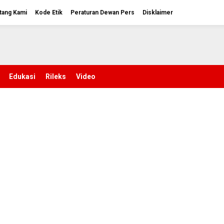
tang Kami
Kode Etik
Peraturan Dewan Pers
Disklaimer
Edukasi
Rileks
Video