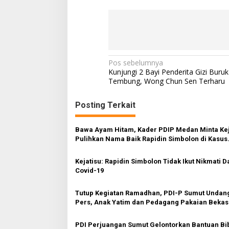
N
Pos sebelumnya
Kunjungi 2 Bayi Penderita Gizi Buruk
a
Tembung, Wong Chun Sen Terharu
v
Posting Terkait
i
g
Bawa Ayam Hitam, Kader PDIP Medan Minta Kej
a
Pulihkan Nama Baik Rapidin Simbolon di Kasus
s
Korupsi Dana Covid Samosir
Kejatisu: Rapidin Simbolon Tidak Ikut Nikmati 
i
Covid-19
p
o
Tutup Kegiatan Ramadhan, PDI-P Sumut Undang
Pers, Anak Yatim dan Pedagang Pakaian Bekas
s
PDI Perjuangan Sumut Gelontorkan Bantuan Bib