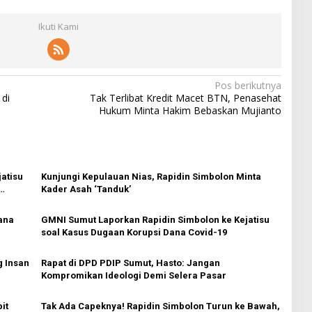
Ikuti Kami
Pos berikutnya
 di
Tak Terlibat Kredit Macet BTN, Penasehat
Hukum Minta Hakim Bebaskan Mujianto
atisu
Kunjungi Kepulauan Nias, Rapidin Simbolon Minta
Kader Asah ‘Tanduk’
Dana
GMNI Sumut Laporkan Rapidin Simbolon ke Kejatisu
soal Kasus Dugaan Korupsi Dana Covid-19
 Insan
Rapat di DPD PDIP Sumut, Hasto: Jangan
Kompromikan Ideologi Demi Selera Pasar
it
Tak Ada Capeknya! Rapidin Simbolon Turun ke Bawah,