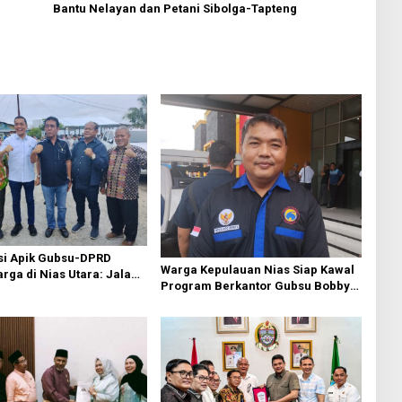
Bantu Nelayan dan Petani Sibolga-Tapteng
si Apik Gubsu-DPRD
Warga Kepulauan Nias Siap Kawal
ga di Nias Utara: Jalan
Program Berkantor Gubsu Bobby
luhan Tahun Akhirnya
Nasution
i