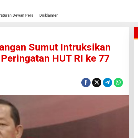
raturan Dewan Pers
Disklaimer
angan Sumut Intruksikan
Peringatan HUT RI ke 77