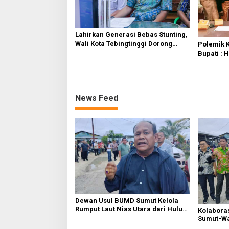
Lahirkan Generasi Bebas Stunting,
Wali Kota Tebingtinggi Dorong
Polemik K
Optimalisasi SP3 Catin
Bupati : 
Bersama 
News Feed
Dewan Usul BUMD Sumut Kelola
Rumput Laut Nias Utara dari Hulu
Kolabora
ke Hilir
Sumut-War
Rusak Pu