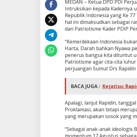
MEDAN – Ketua DPD PDI Perjua
a
M
Intruksikan kepada Kadernya 
e
Republik Indonesia yang Ke 7
r
hal ini dimaksudkan sebagai r
i
dan Patriotisme Kader PDIP Pe
a
h
k
“Kemerdekaan Indonesia bukan
a
Harta, Darah bahkan Nyawa pej
n
penerus bangsa kita dituntut 
P
Patriotisme agar cita-cita luhu
e
perjuangan Sumut Drs Rapidin S
r
i
n
g
BACA JUGA :
Kejatisu: Rap
a
t
a
Apalagi, lanjut Rapidin, tan
n
Proklamasi, akan tetapi merup
H
yang merupakan sosok yang me
U
T
“Sebagai anak-anak ideologis 
R
I
momentum 17 Agustus sebagai