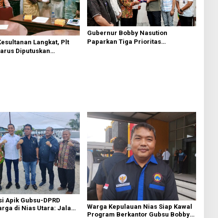
Gubernur Bobby Nasution
Paparkan Tiga Prioritas
esultanan Langkat, Plt
Pembangunan Kepulauan Nias
Harus Diputuskan
Melalui Forum Dialog
si Apik Gubsu-DPRD
Warga Kepulauan Nias Siap Kawal
ga di Nias Utara: Jalan
Program Berkantor Gubsu Bobby
luhan Tahun Akhirnya