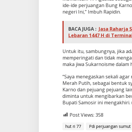
k
ide-ide perjuangan Bung Karn
e
negeri Ini,” Imbuh Rapidin.
7
7
T
BACA JUGA :
Jasa Raharja
a
h
Lebaran 1447 H di Termin
u
n
Untuk itu, sambungnya, jika ad
memperingati dan tidak mengamb
maka jiwa Sukarnoisme dalam h
“Saya menegaskan sekali agar
Merah Putih, sebagai bentuk 
Karno dan pejuang pejuang lainn
diminta untuk mengibarkan be
Bupati Samosir ini mengakhiri. 
Post Views:
358
hut ri 77
Pdi perjuangan sumut