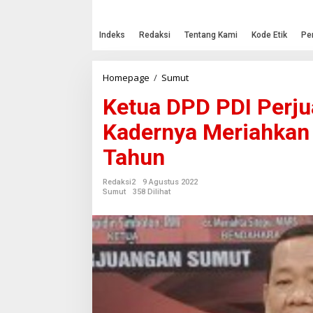
Indeks
Redaksi
Tentang Kami
Kode Etik
Pe
Homepage
/
Sumut
K
e
Ketua DPD PDI Perju
t
u
Kadernya Meriahkan 
a
D
Tahun
P
D
P
Redaksi2
9 Agustus 2022
D
Sumut
358 Dilihat
I
P
e
r
j
u
a
n
g