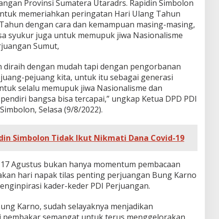
ngan Provinsi Sumatera Utaradrs. Rapidin Simbolon
untuk memeriahkan peringatan Hari Ulang Tahun
7 Tahun dengan cara dan kemampuan masing-masing,
asa syukur juga untuk memupuk jiwa Nasionalisme
rjuangan Sumut,
 diraih dengan mudah tapi dengan pengorbanan
uang-pejuang kita, untuk itu sebagai generasi
untuk selalu memupuk jiwa Nasionalisme dan
r pendiri bangsa bisa tercapai,” ungkap Ketua DPD PDI
imbolon, Selasa (9/8/2022).
idin Simbolon Tidak Ikut Nikmati Dana Covid-19
ggal 17 Agustus bukan hanya momentum pembacaan
akan hari napak tilas penting perjuangan Bung Karno
nginpirasi kader-keder PDI Perjuangan.
Bung Karno, sudah selayaknya menjadikan
 pembakar semangat untuk terus menggelorakan