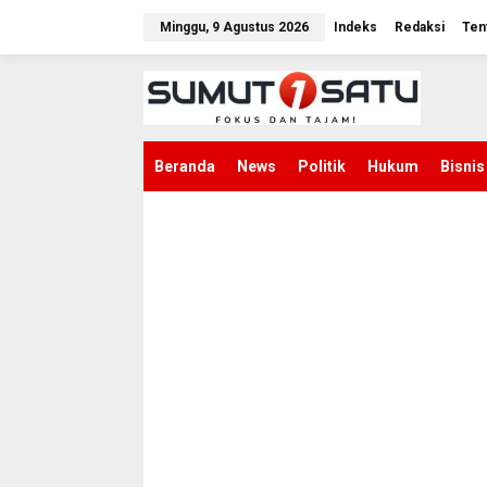
L
e
Minggu, 9 Agustus 2026
Indeks
Redaksi
Ten
w
a
t
i
k
e
k
Beranda
News
Politik
Hukum
Bisnis
o
n
t
e
n