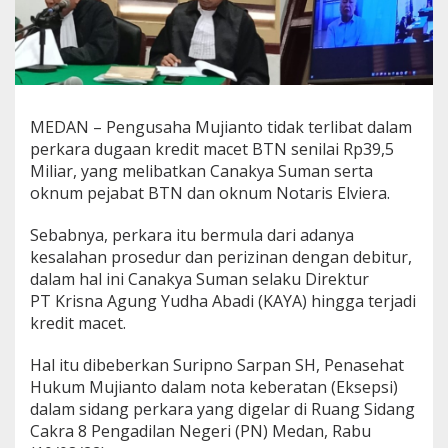
c
e
t
B
T
N
,
MEDAN – Pengusaha Mujianto tidak terlibat dalam
P
perkara dugaan kredit macet BTN senilai Rp39,5
e
Miliar, yang melibatkan Canakya Suman serta
n
oknum pejabat BTN dan oknum Notaris Elviera.
a
s
e
Sebabnya, perkara itu bermula dari adanya
h
kesalahan prosedur dan perizinan dengan debitur,
a
dalam hal ini Canakya Suman selaku Direktur
t
PT Krisna Agung Yudha Abadi (KAYA) hingga terjadi
H
u
kredit macet.
k
u
Hal itu dibeberkan Suripno Sarpan SH, Penasehat
m
Hukum Mujianto dalam nota keberatan (Eksepsi)
M
dalam sidang perkara yang digelar di Ruang Sidang
i
n
Cakra 8 Pengadilan Negeri (PN) Medan, Rabu
t