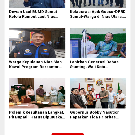
Dewan Usul BUMD Sumut
Kolaborasi Apik Gubsu-DPRD
Kelola Rumput Laut Nias
Sumut-Warga di Nias Utara:
Utara dari Hulu ke Hilir
Jalan Rusak Puluhan Tahun
Akhirnya Diperbaiki
Warga Kepulauan Nias Siap
Lahirkan Generasi Bebas
Kawal Program Berkantor
Stunting, Wali Kota
Gubsu Bobby Nasution
Tebingtinggi Dorong
Optimalisasi SP3 Catin
Polemik Kesultanan Langkat,
Gubernur Bobby Nasution
Plt Bupati : Harus Diputuskan
Paparkan Tiga Prioritas
Bersama Melalui Forum
Pembangunan Kepulauan
Dialog
Nias