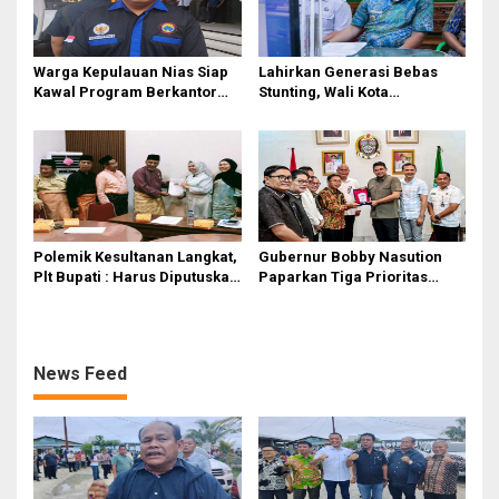
Warga Kepulauan Nias Siap
Lahirkan Generasi Bebas
Kawal Program Berkantor
Stunting, Wali Kota
Gubsu Bobby Nasution
Tebingtinggi Dorong
Optimalisasi SP3 Catin
Polemik Kesultanan Langkat,
Gubernur Bobby Nasution
Plt Bupati : Harus Diputuskan
Paparkan Tiga Prioritas
Bersama Melalui Forum
Pembangunan Kepulauan
Dialog
Nias
News Feed