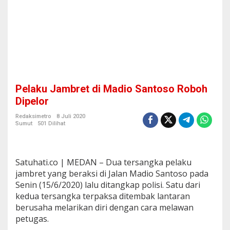
o
S
a
n
t
o
s
o
R
Pelaku Jambret di Madio Santoso Roboh
o
b
Dipelor
o
h
Redaksimetro
8 Juli 2020
Sumut
501 Dilihat
D
i
p
e
Satuhati.co | MEDAN – Dua tersangka pelaku
l
o
jambret yang beraksi di Jalan Madio Santoso pada
r
Senin (15/6/2020) lalu ditangkap polisi. Satu dari
kedua tersangka terpaksa ditembak lantaran
berusaha melarikan diri dengan cara melawan
petugas.