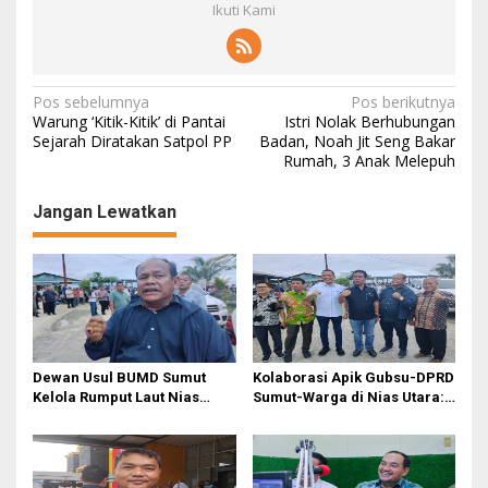
Ikuti Kami
N
Pos sebelumnya
Pos berikutnya
Warung ‘Kitik-Kitik’ di Pantai
Istri Nolak Berhubungan
a
Sejarah Diratakan Satpol PP
Badan, Noah Jit Seng Bakar
Rumah, 3 Anak Melepuh
v
i
Jangan Lewatkan
g
a
s
i
p
o
Dewan Usul BUMD Sumut
Kolaborasi Apik Gubsu-DPRD
Kelola Rumput Laut Nias
Sumut-Warga di Nias Utara:
s
Utara dari Hulu ke Hilir
Jalan Rusak Puluhan Tahun
Akhirnya Diperbaiki