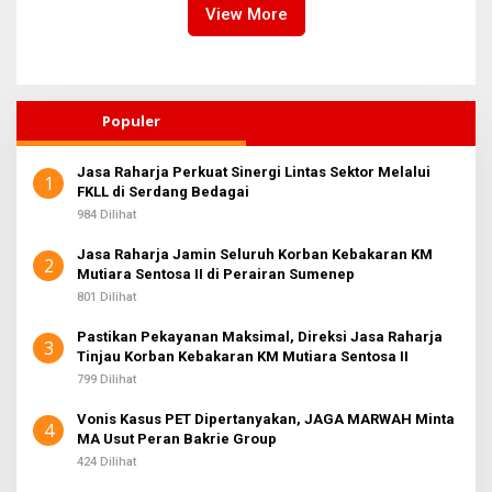
View More
Populer
Jasa Raharja Perkuat Sinergi Lintas Sektor Melalui
1
FKLL di Serdang Bedagai
984 Dilihat
Jasa Raharja Jamin Seluruh Korban Kebakaran KM
2
Mutiara Sentosa II di Perairan Sumenep
801 Dilihat
Pastikan Pekayanan Maksimal, Direksi Jasa Raharja
3
Tinjau Korban Kebakaran KM Mutiara Sentosa II
799 Dilihat
Vonis Kasus PET Dipertanyakan, JAGA MARWAH Minta
4
MA Usut Peran Bakrie Group
424 Dilihat