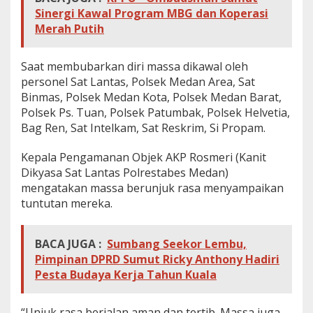
I
Sinergi Kawal Program MBG dan Koperasi
n
Merah Putih
i
S
e
Saat membubarkan diri massa dikawal oleh
b
personel Sat Lantas, Polsek Medan Area, Sat
a
Binmas, Polsek Medan Kota, Polsek Medan Barat,
b
n
Polsek Ps. Tuan, Polsek Patumbak, Polsek Helvetia,
y
Bag Ren, Sat Intelkam, Sat Reskrim, Si Propam.
a
.
Kepala Pengamanan Objek AKP Rosmeri (Kanit
.
Dikyasa Sat Lantas Polrestabes Medan)
.
mengatakan massa berunjuk rasa menyampaikan
tuntutan mereka.
BACA JUGA :
Sumbang Seekor Lembu,
Pimpinan DPRD Sumut Ricky Anthony Hadiri
Pesta Budaya Kerja Tahun Kuala
“Unjuk rasa berjalan aman dan tertib. Massa juga