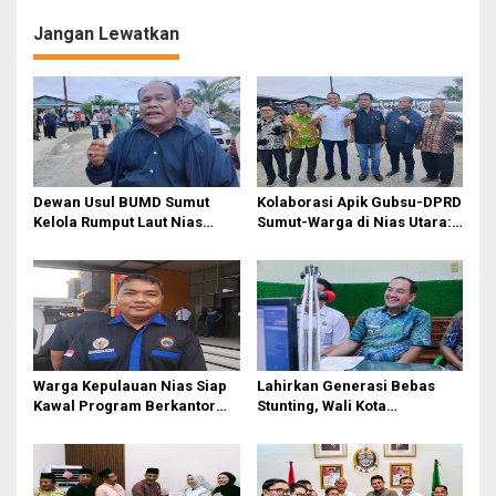
g
Jangan Lewatkan
a
s
i
p
o
s
Dewan Usul BUMD Sumut
Kolaborasi Apik Gubsu-DPRD
Kelola Rumput Laut Nias
Sumut-Warga di Nias Utara:
Utara dari Hulu ke Hilir
Jalan Rusak Puluhan Tahun
Akhirnya Diperbaiki
Warga Kepulauan Nias Siap
Lahirkan Generasi Bebas
Kawal Program Berkantor
Stunting, Wali Kota
Gubsu Bobby Nasution
Tebingtinggi Dorong
Optimalisasi SP3 Catin