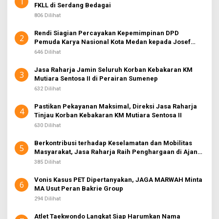
1
FKLL di Serdang Bedagai
806 Dilihat
Rendi Siagian Percayakan Kepemimpinan DPD
2
Pemuda Karya Nasional Kota Medan kepada Josef
Sembiring
646 Dilihat
Jasa Raharja Jamin Seluruh Korban Kebakaran KM
3
Mutiara Sentosa II di Perairan Sumenep
632 Dilihat
Pastikan Pekayanan Maksimal, Direksi Jasa Raharja
4
Tinjau Korban Kebakaran KM Mutiara Sentosa II
630 Dilihat
Berkontribusi terhadap Keselamatan dan Mobilitas
5
Masyarakat, Jasa Raharja Raih Penghargaan di Ajang
Transportasi Indonesia Awards 2026
385 Dilihat
Vonis Kasus PET Dipertanyakan, JAGA MARWAH Minta
6
MA Usut Peran Bakrie Group
294 Dilihat
Atlet Taekwondo Langkat Siap Harumkan Nama