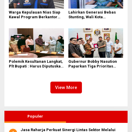
Warga Kepulauan Nias Siap
Lahirkan Generasi Bebas
Kawal Program Berkantor
Stunting, Wali Kota
Gubsu Bobby Nasution
Tebingtinggi Dorong
Optimalisasi SP3 Catin
Polemik Kesultanan Langkat,
Gubernur Bobby Nasution
Plt Bupati : Harus Diputuskan
Paparkan Tiga Prioritas
Bersama Melalui Forum
Pembangunan Kepulauan
Dialog
Nias
View More
Populer
Jasa Raharja Perkuat Sinergi Lintas Sektor Melalui