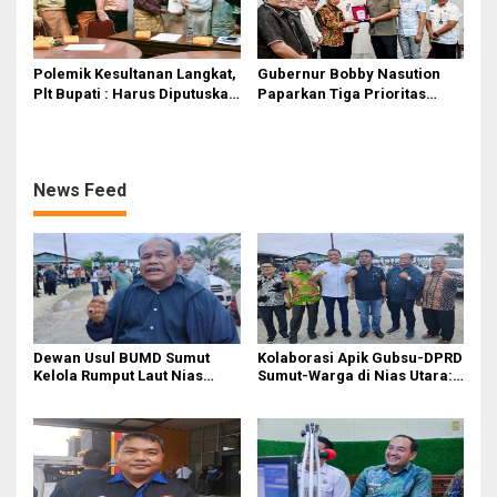
Polemik Kesultanan Langkat,
Gubernur Bobby Nasution
Plt Bupati : Harus Diputuskan
Paparkan Tiga Prioritas
Bersama Melalui Forum
Pembangunan Kepulauan
Dialog
Nias
News Feed
Dewan Usul BUMD Sumut
Kolaborasi Apik Gubsu-DPRD
Kelola Rumput Laut Nias
Sumut-Warga di Nias Utara:
Utara dari Hulu ke Hilir
Jalan Rusak Puluhan Tahun
Akhirnya Diperbaiki