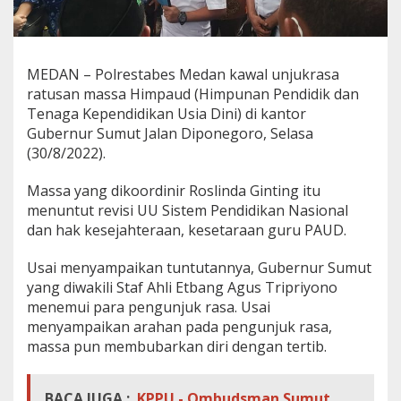
i
k
U
n
MEDAN – Polrestabes Medan kawal unjukrasa
j
u
ratusan massa Himpaud (Himpunan Pendidik dan
k
Tenaga Kependidikan Usia Dini) di kantor
r
Gubernur Sumut Jalan Diponegoro, Selasa
a
(30/8/2022).
s
a
d
Massa yang dikoordinir Roslinda Ginting itu
i
menuntut revisi UU Sistem Pendidikan Nasional
K
dan hak kesejahteraan, kesetaraan guru PAUD.
a
n
Usai menyampaikan tuntutannya, Gubernur Sumut
t
o
yang diwakili Staf Ahli Etbang Agus Tripriyono
r
menemui para pengunjuk rasa. Usai
G
menyampaikan arahan pada pengunjuk rasa,
u
massa pun membubarkan diri dengan tertib.
b
s
u
,
BACA JUGA :
KPPU - Ombudsman Sumut