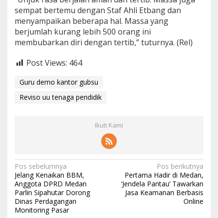
sempat bertemu dengan Staf Ahli Etbang dan
menyampaikan beberapa hal. Massa yang
berjumlah kurang lebih 500 orang ini
membubarkan diri dengan tertib,” tuturnya. (Rel)
Post Views:
464
Guru demo kantor gubsu
Reviso uu tenaga pendidik
Ikuti Kami
N
Pos sebelumnya
Pos berikutnya
Jelang Kenaikan BBM,
Pertama Hadir di Medan,
a
Anggota DPRD Medan
‘Jendela Pantau’ Tawarkan
Parlin Sipahutar Dorong
Jasa Keamanan Berbasis
v
Dinas Perdagangan
Online
i
Monitoring Pasar