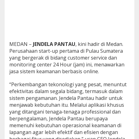
a
s
a
K
e
a
m
a
MEDAN –
JENDELA PANTAU
, kini hadir di Medan.
n
Perusahaan start-up pertama di Pulau Sumatera
a
yang bergerak di bidang customer service dan
n
monitoring center 24 Hour (jam) ini, menawarkan
B
jasa sistem keamanan berbasis online.
e
r
b
“Perkembangan tekonologi yang pesat, menuntut
a
efektivitas dalam segala bidang, termasuk dalam
s
sistem pengamanan. Jendela Pantau hadir untuk
i
menjawab kebutuhan itu. Melalui aplikasi khusus
s
O
yang ditangani tenaga-tenaga professional dan
n
berpengalaman, Jendela Pantau berupaya
l
memenuhi kebutuhan operasional keamanan di
i
lapangan agar lebih efektif dan efisien dengan
n
e
berbagai fitur yang disediakan,” ucap CEO Jendela