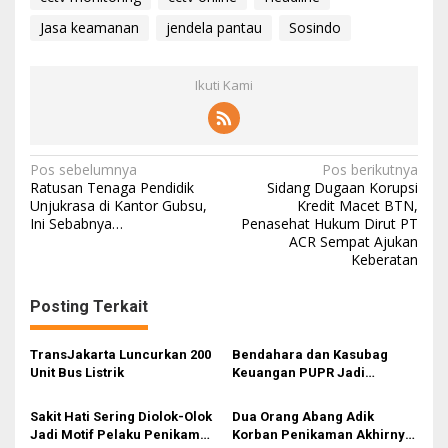
Jasa keamanan
jendela pantau
Sosindo
Ikuti Kami
N
Pos sebelumnya
Pos berikutnya
Ratusan Tenaga Pendidik
Sidang Dugaan Korupsi
a
Unjukrasa di Kantor Gubsu,
Kredit Macet BTN,
Ini Sebabnya…
Penasehat Hukum Dirut PT
v
ACR Sempat Ajukan
i
Keberatan
g
Posting Terkait
a
s
TransJakarta Luncurkan 200
Bendahara dan Kasubag
i
Unit Bus Listrik
Keuangan PUPR Jadi
Tersangka
p
Sakit Hati Sering Diolok-Olok
Dua Orang Abang Adik
o
Jadi Motif Pelaku Penikaman
Korban Penikaman Akhirnya