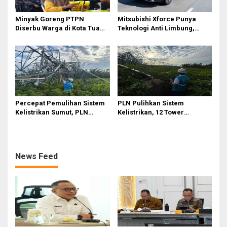
Minyak Goreng PTPN
Mitsubishi Xforce Punya
Diserbu Warga di Kota Tua
Teknologi Anti Limbung,
Surabaya
Begini Cara Kerjanya
Percepat Pemulihan Sistem
PLN Pulihkan Sistem
Kelistrikan Sumut, PLN
Kelistrikan, 12 Tower
Datangkan Empat Tower
Transmisi Rusak Akibat
Emergency dan Personel
Cuaca Ekstrem di Sumut
Lintas Wilayah
News Feed