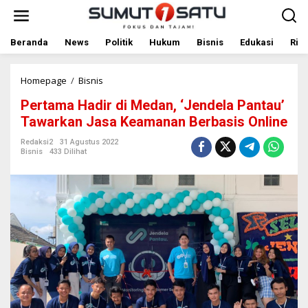
L
e
w
a
Beranda
News
Politik
Hukum
Bisnis
Edukasi
Rile
t
i
k
Homepage
/
Bisnis
P
e
e
Pertama Hadir di Medan, ‘Jendela Pantau’
k
r
o
t
Tawarkan Jasa Keamanan Berbasis Online
n
a
t
m
Redaksi2
31 Agustus 2022
Bisnis
433 Dilihat
e
a
n
H
a
d
i
r
d
i
M
e
d
a
n