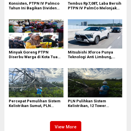
Konsisten, PTPN IV Palmco
Tembus Rp7,08T, Laba Bersih
Tahun Ini Bagikan Dividen
PTPN IV PalmCo Melonjak
Rp2,83 Triliun
90,3 Persen pada 2025,
Ditopang Produksi dan
Efisiensi
Minyak Goreng PTPN
Mitsubishi Xforce Punya
Diserbu Warga di Kota Tua
Teknologi Anti Limbung,
Surabaya
Begini Cara Kerjanya
Percepat Pemulihan Sistem
PLN Pulihkan Sistem
Kelistrikan Sumut, PLN
Kelistrikan, 12 Tower
Datangkan Empat Tower
Transmisi Rusak Akibat
Emergency dan Personel
Cuaca Ekstrem di Sumut
Lintas Wilayah
View More