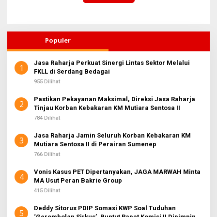
Populer
Jasa Raharja Perkuat Sinergi Lintas Sektor Melalui
1
FKLL di Serdang Bedagai
955 Dilihat
Pastikan Pekayanan Maksimal, Direksi Jasa Raharja
2
Tinjau Korban Kebakaran KM Mutiara Sentosa II
784 Dilihat
Jasa Raharja Jamin Seluruh Korban Kebakaran KM
3
Mutiara Sentosa II di Perairan Sumenep
766 Dilihat
Vonis Kasus PET Dipertanyakan, JAGA MARWAH Minta
4
MA Usut Peran Bakrie Group
415 Dilihat
Deddy Sitorus PDIP Somasi KWP Soal Tuduhan
5
‘Gerombolan Sirkus’, Buntut Rapat Komisi II Dipimpin