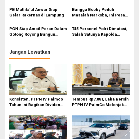
s
Anak
Meninggal
PB Mathla’ul Anwar Siap
Bangga Bobby Peduli
Gelar Rakernas di Lampung
Masalah Narkoba, Ini Pesan
Bang Fauzi
PGN Siap Ambil Peran Dalam
745 Personel Polri Dimutasi,
Gotong Royong Bangun
Salah Satunya Kapolda
Jargas Nasional Untuk
Sumut
Kurangi Subsidi Energi
Jangan Lewatkan
Konsisten, PTPN IV Palmco
Tembus Rp7,08T, Laba Bersih
Tahun Ini Bagikan Dividen
PTPN IV PalmCo Melonjak
Rp2,83 Triliun
90,3 Persen pada 2025,
Ditopang Produksi dan
Efisiensi