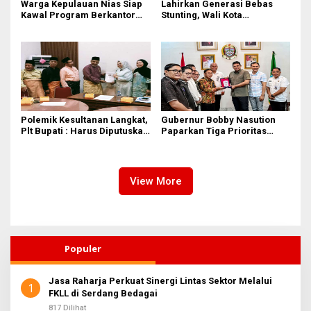
Warga Kepulauan Nias Siap
Lahirkan Generasi Bebas
Kawal Program Berkantor
Stunting, Wali Kota
Gubsu Bobby Nasution
Tebingtinggi Dorong
Optimalisasi SP3 Catin
Polemik Kesultanan Langkat,
Gubernur Bobby Nasution
Plt Bupati : Harus Diputuskan
Paparkan Tiga Prioritas
Bersama Melalui Forum
Pembangunan Kepulauan
Dialog
Nias
View More
Populer
Jasa Raharja Perkuat Sinergi Lintas Sektor Melalui
1
FKLL di Serdang Bedagai
817 Dilihat