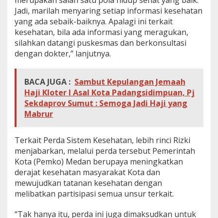
a
Jadi, marilah menyaring setiap informasi kesehatan
y
yang ada sebaik-baiknya. Apalagi ini terkait
a
kesehatan, bila ada informasi yang meragukan,
n
silahkan datangi puskesmas dan berkonsultasi
a
n
dengan dokter,” lanjutnya.
P
u
s
BACA JUGA :
Sambut Kepulangan Jemaah
k
Haji Kloter I Asal Kota Padangsidimpuan, Pj
e
Sekdaprov Sumut : Semoga Jadi Haji yang
s
m
Mabrur
a
s
Terkait Perda Sistem Kesehatan, lebih rinci Rizki
menjabarkan, melalui perda tersebut Pemerintah
Kota (Pemko) Medan berupaya meningkatkan
derajat kesehatan masyarakat Kota dan
mewujudkan tatanan kesehatan dengan
melibatkan partisipasi semua unsur terkait.
“Tak hanya itu, perda ini juga dimaksudkan untuk