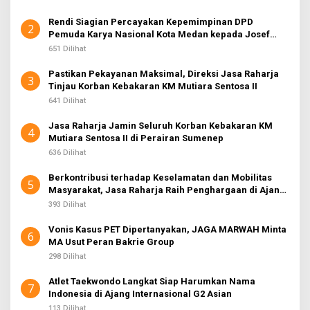
Rendi Siagian Percayakan Kepemimpinan DPD
2
Pemuda Karya Nasional Kota Medan kepada Josef
Sembiring
651 Dilihat
Pastikan Pekayanan Maksimal, Direksi Jasa Raharja
3
Tinjau Korban Kebakaran KM Mutiara Sentosa II
641 Dilihat
Jasa Raharja Jamin Seluruh Korban Kebakaran KM
4
Mutiara Sentosa II di Perairan Sumenep
636 Dilihat
Berkontribusi terhadap Keselamatan dan Mobilitas
5
Masyarakat, Jasa Raharja Raih Penghargaan di Ajang
Transportasi Indonesia Awards 2026
393 Dilihat
Vonis Kasus PET Dipertanyakan, JAGA MARWAH Minta
6
MA Usut Peran Bakrie Group
298 Dilihat
Atlet Taekwondo Langkat Siap Harumkan Nama
7
Indonesia di Ajang Internasional G2 Asian
113 Dilihat