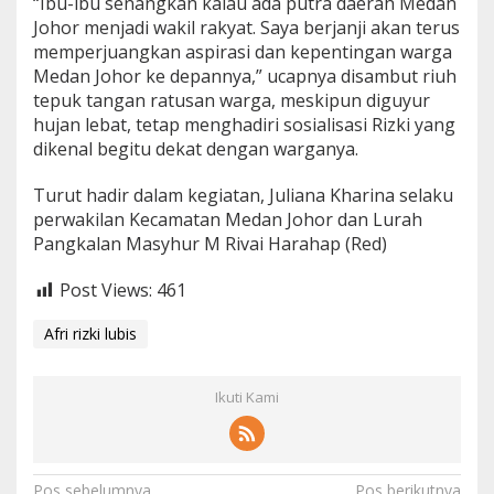
“Ibu-ibu senangkan kalau ada putra daerah Medan
Johor menjadi wakil rakyat. Saya berjanji akan terus
memperjuangkan aspirasi dan kepentingan warga
Medan Johor ke depannya,” ucapnya disambut riuh
tepuk tangan ratusan warga, meskipun diguyur
hujan lebat, tetap menghadiri sosialisasi Rizki yang
dikenal begitu dekat dengan warganya.
Turut hadir dalam kegiatan, Juliana Kharina selaku
perwakilan Kecamatan Medan Johor dan Lurah
Pangkalan Masyhur M Rivai Harahap (Red)
Post Views:
461
Afri rizki lubis
Ikuti Kami
Pos sebelumnya
Pos berikutnya