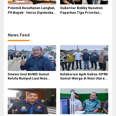
Polemik Kesultanan Langkat,
Gubernur Bobby Nasution
Plt Bupati : Harus Diputuskan
Paparkan Tiga Prioritas
Bersama Melalui Forum
Pembangunan Kepulauan
Dialog
Nias
News Feed
Dewan Usul BUMD Sumut
Kolaborasi Apik Gubsu-DPRD
Kelola Rumput Laut Nias
Sumut-Warga di Nias Utara:
Utara dari Hulu ke Hilir
Jalan Rusak Puluhan Tahun
Akhirnya Diperbaiki