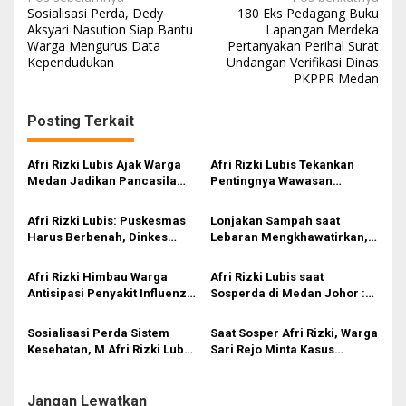
N
Sosialisasi Perda, Dedy
180 Eks Pedagang Buku
a
Aksyari Nasution Siap Bantu
Lapangan Merdeka
Warga Mengurus Data
Pertanyakan Perihal Surat
v
Kependudukan
Undangan Verifikasi Dinas
i
PKPPR Medan
g
Posting Terkait
a
s
Afri Rizki Lubis Ajak Warga
Afri Rizki Lubis Tekankan
i
Medan Jadikan Pancasila
Pentingnya Wawasan
Benteng Hadapi Hoaks dan
Kebangsaan dan Penguatan
p
Perpecahan di Era Digital
Nilai Pancasila di Tengah Era
Afri Rizki Lubis: Puskesmas
Lonjakan Sampah saat
o
Digital
Harus Berbenah, Dinkes
Lebaran Mengkhawatirkan,
s
Medan Jangan Abai Keluhan
Rizki Lubis Bagikan Trik
Warga
Sederhana Kurangi Plastik
Afri Rizki Himbau Warga
Afri Rizki Lubis saat
dari Rumah
Antisipasi Penyakit Influenza
Sosperda di Medan Johor :
A saat Sosialisasi Perda
Waspadai Angin Kencang,
Sistem Kesehatan di Medan
Sampah jadi Berserakan
Sosialisasi Perda Sistem
Saat Sosper Afri Rizki, Warga
Polonia
Kesehatan, M Afri Rizki Lubis
Sari Rejo Minta Kasus
Minta Puskesmas Rutin Gelar
Kematian Persalinan Jadi
Penyuluhan
Perhatian Khusus
Jangan Lewatkan