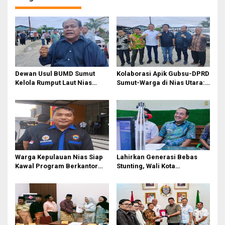
Dewan Usul BUMD Sumut
Kolaborasi Apik Gubsu-DPRD
Kelola Rumput Laut Nias
Sumut-Warga di Nias Utara:
Utara dari Hulu ke Hilir
Jalan Rusak Puluhan Tahun
Akhirnya Diperbaiki
Warga Kepulauan Nias Siap
Lahirkan Generasi Bebas
Kawal Program Berkantor
Stunting, Wali Kota
Gubsu Bobby Nasution
Tebingtinggi Dorong
Optimalisasi SP3 Catin