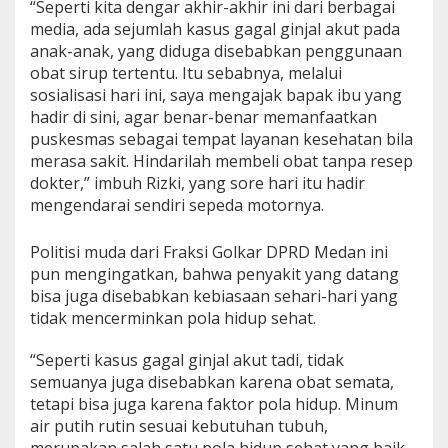
“Seperti kita dengar akhir-akhir ini dari berbagai
b
media, ada sejumlah kasus gagal ginjal akut pada
i
anak-anak, yang diduga disebabkan penggunaan
s
A
obat sirup tertentu. Itu sebabnya, melalui
j
sosialisasi hari ini, saya mengajak bapak ibu yang
a
hadir di sini, agar benar-benar memanfaatkan
k
puskesmas sebagai tempat layanan kesehatan bila
W
a
merasa sakit. Hindarilah membeli obat tanpa resep
r
dokter,” imbuh Rizki, yang sore hari itu hadir
g
mengendarai sendiri sepeda motornya.
a
M
a
Politisi muda dari Fraksi Golkar DPRD Medan ini
n
pun mengingatkan, bahwa penyakit yang datang
f
bisa juga disebabkan kebiasaan sehari-hari yang
a
tidak mencerminkan pola hidup sehat.
a
t
k
“Seperti kasus gagal ginjal akut tadi, tidak
a
semuanya juga disebabkan karena obat semata,
n
tetapi bisa juga karena faktor pola hidup. Minum
P
air putih rutin sesuai kebutuhan tubuh,
e
l
merupakan salah satu pola hidup sehat yang baik.