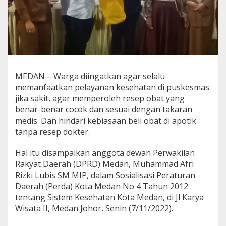
t
e
m
K
e
s
e
h
MEDAN – Warga diingatkan agar selalu
a
memanfaatkan pelayanan kesehatan di puskesmas
t
a
jika sakit, agar memperoleh resep obat yang
n
benar-benar cocok dan sesuai dengan takaran
,
medis. Dan hindari kebiasaan beli obat di apotik
M
tanpa resep dokter.
A
f
r
Hal itu disampaikan anggota dewan Perwakilan
i
Rakyat Daerah (DPRD) Medan, Muhammad Afri
R
Rizki Lubis SM MIP, dalam Sosialisasi Peraturan
i
Daerah (Perda) Kota Medan No 4 Tahun 2012
z
tentang Sistem Kesehatan Kota Medan, di Jl Karya
k
i
Wisata II, Medan Johor, Senin (7/11/2022).
L
u