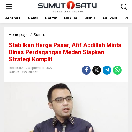
L
e
w
a
Beranda
News
Politik
Hukum
Bisnis
Edukasi
Rile
t
i
k
Homepage
/
Sumut
S
e
t
Stabilkan Harga Pasar, Afif Abdillah Minta
k
a
o
b
Dinas Perdagangan Medan Siapkan
n
i
Strategi Komplit
t
l
e
k
Redaksi2
7 September 2022
n
a
Sumut
409 Dilihat
n
H
a
r
g
a
P
a
s
a
r