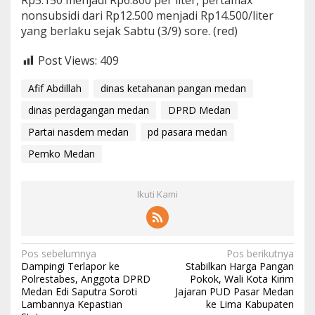
Rp5.150 menjadi Rp6.800 per liter, pertamax
nonsubsidi dari Rp12.500 menjadi Rp14.500/liter
yang berlaku sejak Sabtu (3/9) sore. (red)
Post Views:
409
Afif Abdillah
dinas ketahanan pangan medan
dinas perdagangan medan
DPRD Medan
Partai nasdem medan
pd pasara medan
Pemko Medan
Ikuti Kami
N
Pos sebelumnya
Pos berikutnya
Dampingi Terlapor ke
Stabilkan Harga Pangan
a
Polrestabes, Anggota DPRD
Pokok, Wali Kota Kirim
Medan Edi Saputra Soroti
Jajaran PUD Pasar Medan
v
Lambannya Kepastian
ke Lima Kabupaten