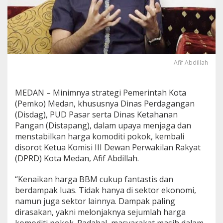
,
A
f
i
f
A
b
Afif Abdillah
d
i
l
MEDAN – Minimnya strategi Pemerintah Kota
l
(Pemko) Medan, khususnya Dinas Perdagangan
a
h
(Disdag), PUD Pasar serta Dinas Ketahanan
M
Pangan (Distapang), dalam upaya menjaga dan
i
menstabilkan harga komoditi pokok, kembali
n
disorot Ketua Komisi III Dewan Perwakilan Rakyat
t
(DPRD) Kota Medan, Afif Abdillah.
a
D
i
“Kenaikan harga BBM cukup fantastis dan
n
berdampak luas. Tidak hanya di sektor ekonomi,
a
namun juga sektor lainnya. Dampak paling
s
dirasakan, yakni melonjaknya sejumlah harga
P
e