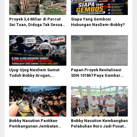
Proyek 3,6 Miliar di Percut
Siapa Yang Gembosi
Sei Tuan, Diduga Tak Sesuai
Hubungan NasDem-Bobby?
Permen PUPR. Volume dan
Nama Pengawas Tidak
Tercantum di Papan
Informasi
Ujug-Ujug NasDem Sumut
Papan Proyek Revitalisasi
Tuduh Bobby Arogan,
SDN 101867 Paya Gambar
Pengamat USU Curiga Bisnis
Rp164 Juta Diduga Langgar
Reklame
Juknis Kemendikdasmen,
Unsur Konsultan dan Komite
Tidak Ada
Bobby Nasution Pastikan
Bobby Nasution Kembangkan
Pembangunan Jembatan
Pelabuhan Roro Jadi Pusat
Sungai Mo’awo Dimulai
Distribusi Logistik di