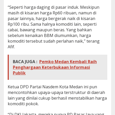
t
“Seperti harga daging di pasar induk. Meskipun
e
masih di kisaran harga Rp60 ribuan, namun di
g
i
pasar lainnya, harga bergerak naik di kisaran
K
Rp100 ribu. Sama halnya komoditi lain, seperti
o
cabai, bawang maupun beras. Yang bahkan
m
sebelum kenaikan BBM diumumkan, harga
p
komoditi tersebut sudah perlahan naik,” terang
l
i
Afif.
t
BACA JUGA :
Pemko Medan Kembali Raih
Penghargaan Keterbukaan Informasi
Publik
Ketua DPD Partai Nasdem Kota Medan ini pun
mencontohkan upaya-upaya terstruktur di daerah
lain yang dinilai cukup berhasil menstabilkan harga
komoditi pokok.
“Di DKI Jakarta, mereka punya PD Pasar Jaya yang