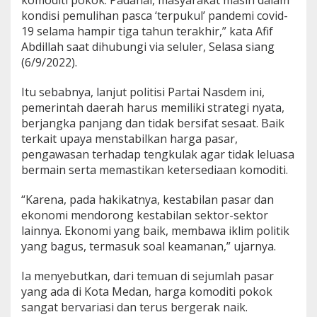
komoditi pokok. Padahal, masyarakat masih dalam
r
kondisi pemulihan pasca ‘terpukul’ pandemi covid-
d
19 selama hampir tiga tahun terakhir,” kata Afif
a
Abdillah saat dihubungi via seluler, Selasa siang
g
a
(6/9/2022).
n
g
Itu sebabnya, lanjut politisi Partai Nasdem ini,
a
pemerintah daerah harus memiliki strategi nyata,
n
berjangka panjang dan tidak bersifat sesaat. Baik
M
e
terkait upaya menstabilkan harga pasar,
d
pengawasan terhadap tengkulak agar tidak leluasa
a
bermain serta memastikan ketersediaan komoditi.
n
S
“Karena, pada hakikatnya, kestabilan pasar dan
i
a
ekonomi mendorong kestabilan sektor-sektor
p
lainnya. Ekonomi yang baik, membawa iklim politik
k
yang bagus, termasuk soal keamanan,” ujarnya.
a
n
Ia menyebutkan, dari temuan di sejumlah pasar
S
t
yang ada di Kota Medan, harga komoditi pokok
r
sangat bervariasi dan terus bergerak naik.
a