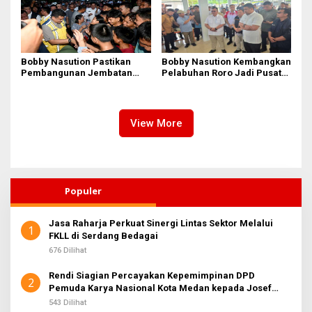
Tidak Ada
Bobby Nasution Pastikan
Bobby Nasution Kembangkan
Pembangunan Jembatan
Pelabuhan Roro Jadi Pusat
Sungai Mo’awo Dimulai
Distribusi Logistik di
Tahun Ini, Ajak Warga Kawal
Kepulauan Nias
Bersama
View More
Populer
Jasa Raharja Perkuat Sinergi Lintas Sektor Melalui
1
FKLL di Serdang Bedagai
676 Dilihat
Rendi Siagian Percayakan Kepemimpinan DPD
2
Pemuda Karya Nasional Kota Medan kepada Josef
Sembiring
543 Dilihat