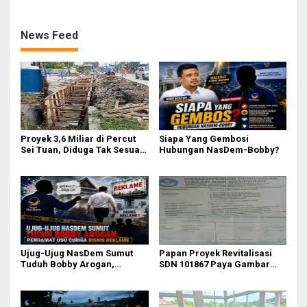
Tahun Ini, Ajak Warga Kawal
Kepulauan Nias
Bersama
News Feed
Proyek 3,6 Miliar di Percut
Siapa Yang Gembosi
Sei Tuan, Diduga Tak Sesuai
Hubungan NasDem-Bobby?
Permen PUPR. Volume dan
Nama Pengawas Tidak
Tercantum di Papan
Informasi
Ujug-Ujug NasDem Sumut
Papan Proyek Revitalisasi
Tuduh Bobby Arogan,
SDN 101867 Paya Gambar
Pengamat USU Curiga Bisnis
Rp164 Juta Diduga Langgar
Reklame
Juknis Kemendikdasmen,
Unsur Konsultan dan Komite