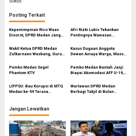
i
Status
g
Posting Terkait
a
s
Kepemimpinan Rico Waas
Afri Rizki Lubis Tekankan
i
Disorot, DPRD Medan Jangan
Pentingnya Wawasan
Ragu Gunakan Hak Interplasi
Kebangsaan dan Penguatan
p
Nilai Pancasila di Tengah Era
Wakil Ketua DPRD Medan
Kasus Dugaan Anggota
o
Digital
Zulkarnaen Wasbang, Guru
Dewan Aniaya Warga, Massa
s
Usulkan Regulasi
Desak BK DPRD Medan Beri
Perlindungan Hukum Tenaga
Sanksi dan Polrestabes
Pemko Medan Segel
Pemko Medan Bantah Janji
Pendidik
Segera Usut
Phantom KTV
Biayai Akomodasi AFF U-19,
Sekda Wiriya: Tanggung
Jawab PSSI
LIPPSU: Bau Korupsi di MTQ
Wartawan DPRD Medan
Medan ke-59 Terasa
Berbagi Takjil di Bulan
Menyengat
Ramadan, Wujud Kepedulian
kepada Masyarakat
Jangan Lewatkan