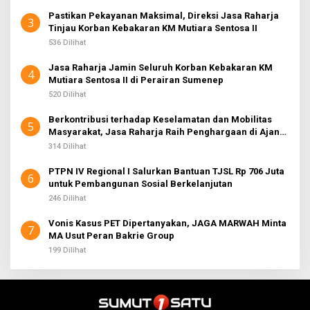
Pastikan Pekayanan Maksimal, Direksi Jasa Raharja
3
Tinjau Korban Kebakaran KM Mutiara Sentosa II
536 Dilihat
Jasa Raharja Jamin Seluruh Korban Kebakaran KM
4
Mutiara Sentosa II di Perairan Sumenep
520 Dilihat
Berkontribusi terhadap Keselamatan dan Mobilitas
5
Masyarakat, Jasa Raharja Raih Penghargaan di Ajang
Transportasi Indonesia Awards 2026
314 Dilihat
PTPN IV Regional I Salurkan Bantuan TJSL Rp 706 Juta
6
untuk Pembangunan Sosial Berkelanjutan
246 Dilihat
Vonis Kasus PET Dipertanyakan, JAGA MARWAH Minta
7
MA Usut Peran Bakrie Group
199 Dilihat