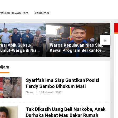
raturan Dewan Pers
Disklaimer
»
asi Apik Gubsu-
Warga Kepulauan Nias Siap
L
umut-Warga di Nias
Kawal Program Berkantor
S
Jalan Rusak Puluhan
Gubsu Bobby Nasution
T
khirnya Diperbaiki
O
4jam
Syarifah Ima Siap Gantikan Posisi
Ferdy Sambo Dihukum Mati
News
|
18 Februari 2023
O
L
E
H
R
Tak Dikasih Uang Beli Narkoba, Anak
E
Durhaka Nekat Mau Bakar Rumah
D