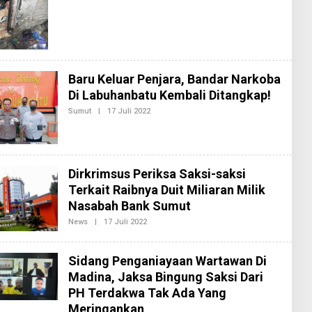
E
I
H
M
R
E
E
T
D
R
A
O
K
S
Baru Keluar Penjara, Bandar Narkoba
I
M
Di Labuhanbatu Kembali Ditangkap!
E
Sumut
|
17 Juli 2022
O
T
L
R
E
O
H
R
E
D
Dirkrimsus Periksa Saksi-saksi
A
Terkait Raibnya Duit Miliaran Milik
K
S
Nasabah Bank Sumut
I
M
News
|
17 Juli 2022
O
E
L
T
E
R
H
O
Sidang Penganiayaan Wartawan Di
R
E
Madina, Jaksa Bingung Saksi Dari
D
PH Terdakwa Tak Ada Yang
A
K
Meringankan
S