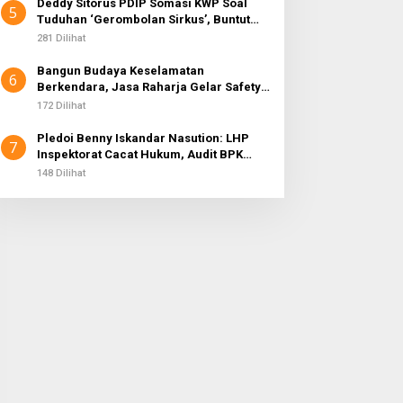
Deddy Sitorus PDIP Somasi KWP Soal
5
Tuduhan ‘Gerombolan Sirkus’, Buntut
Rapat Komisi II Dipimpin Sufmi Dasco
281 Dilihat
Ahmad
Bangun Budaya Keselamatan
6
Berkendara, Jasa Raharja Gelar Safety
Campaign di PT Pasifik Medan Industri
172 Dilihat
Pledoi Benny Iskandar Nasution: LHP
7
Inspektorat Cacat Hukum, Audit BPK
Nihil Temuan
148 Dilihat