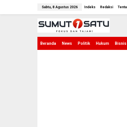
L
e
Sabtu, 8 Agustus 2026
Indeks
Redaksi
Tenta
w
a
t
i
k
e
k
Beranda
News
Politik
Hukum
Bisnis
o
n
t
e
n