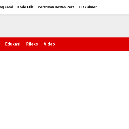
ng Kami
Kode Etik
Peraturan Dewan Pers
Disklaimer
Edukasi
Rileks
Video