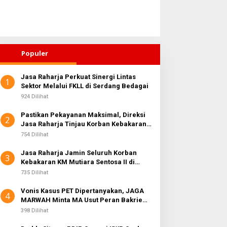
Populer
Jasa Raharja Perkuat Sinergi Lintas
1
ahirkan Generasi Bebas
Sektor Melalui FKLL di Serdang Bedagai
Di Balik Laba Bersih Rp10,4
tunting, Wali Kota
Triliun, JAGA MARWAH
924 Dilihat
ebingtinggi Dorong
Desak KPK Periksa Dirut
Pastikan Pekayanan Maksimal, Direksi
ptimalisasi SP3 Catin
Telkomsel Nugroho Terkait
2
Jasa Raharja Tinjau Korban Kebakaran
Dugaan Kasus Notifikasi
KM Mutiara Sentosa II
754 Dilihat
Perbankan
Jasa Raharja Jamin Seluruh Korban
3
Kebakaran KM Mutiara Sentosa II di
Perairan Sumenep
735 Dilihat
Vonis Kasus PET Dipertanyakan, JAGA
4
MARWAH Minta MA Usut Peran Bakrie
Group
398 Dilihat