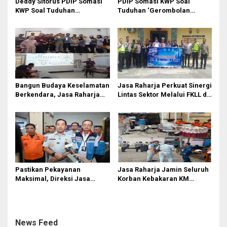
Deddy Sitorus PDIP Somasi
PDIP Somasi KWP Soal
KWP Soal Tuduhan
Tuduhan ‘Gerombolan
‘Gerombolan Sirkus’, Buntut
Sirkus’, Buntut Rapat Komisi
Rapat Komisi II Dipimpin
II Dipimpin Sufmi Dasco
Sufmi Dasco Ahmad
Ahmad
Bangun Budaya Keselamatan
Jasa Raharja Perkuat Sinergi
Berkendara, Jasa Raharja
Lintas Sektor Melalui FKLL di
Gelar Safety Campaign di PT
Serdang Bedagai
Pasifik Medan Industri
Pastikan Pekayanan
Jasa Raharja Jamin Seluruh
Maksimal, Direksi Jasa
Korban Kebakaran KM
Raharja Tinjau Korban
Mutiara Sentosa II di
Kebakaran KM Mutiara
Perairan Sumenep
Sentosa II
News Feed