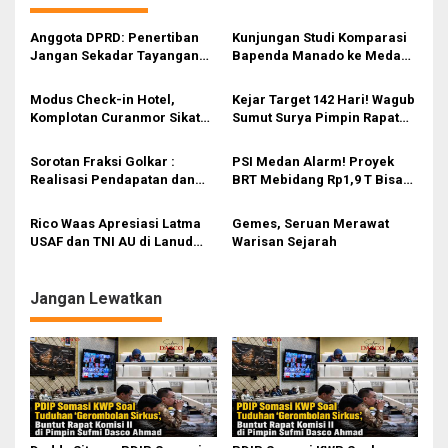
a
s
Anggota DPRD: Penertiban
Kunjungan Studi Komparasi
Jangan Sekadar Tayangan
Bapenda Manado ke Medan,
i
Medsos, Harus Berdampak
QRESTO Inovasi Split
Nyata pada PAD
Payment Pajak Daerah
p
Modus Check-in Hotel,
Kejar Target 142 Hari! Wagub
Pertama di Indonesia yang
Komplotan Curanmor Sikat
Sumut Surya Pimpin Rapat
o
Jadi Magnet Nasional
Motor CRF di Parkiran: Tiga
Evaluasi, Genjot 4.923 Proyek
s
Pelaku Ditangkap
Strategis Daerah
Sorotan Fraksi Golkar :
PSI Medan Alarm! Proyek
Realisasi Pendapatan dan
BRT Mebidang Rp1,9 T Bisa
Belanja APBD 2025 Masih di
Bikin APBD Jebol? Ini
Bawah Target, Ini Faktor
Hitungan Kritisnya
Rico Waas Apresiasi Latma
Gemes, Seruan Merawat
Penyebabnya
USAF dan TNI AU di Lanud
Warisan Sejarah
Soewondo Medan
Jangan Lewatkan