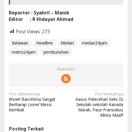
Reporter : Syahril – Manik
Editor : R Hidayat Ahmad
Post Views:
273
Belawan
Headline
Medan
medan24jam
metro24jam
pembunuhan
Ikuti Kami
N
Pos sebelumnya
Pos berikutnya
Wow!! Barcelona Sangat
Kasus Pelecehan Seks Di
a
Berharap Lionel Messi
Sekolah-sekolah Kanada
Kembali
Marak, Paus Fransiskus
v
Minta Maaf!
i
g
Posting Terkait