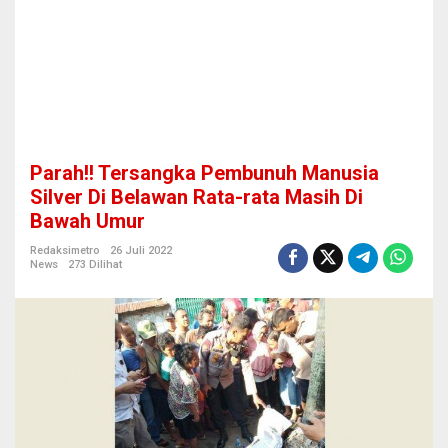
b
u
n
u
h
M
a
n
u
Parah!! Tersangka Pembunuh Manusia
s
i
Silver Di Belawan Rata-rata Masih Di
a
Bawah Umur
S
i
Redaksimetro
26 Juli 2022
l
News
273 Dilihat
v
e
r
D
i
B
e
l
a
w