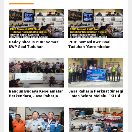
Deddy Sitorus PDIP Somasi
PDIP Somasi KWP Soal
KWP Soal Tuduhan
Tuduhan ‘Gerombolan
‘Gerombolan Sirkus’, Buntut
Sirkus’, Buntut Rapat Komisi
Rapat Komisi II Dipimpin
II Dipimpin Sufmi Dasco
Sufmi Dasco Ahmad
Ahmad
Bangun Budaya Keselamatan
Jasa Raharja Perkuat Sinergi
Berkendara, Jasa Raharja
Lintas Sektor Melalui FKLL di
Gelar Safety Campaign di PT
Serdang Bedagai
Pasifik Medan Industri