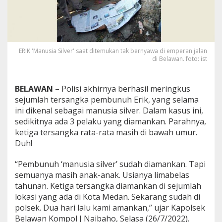
a
n
R
a
t
ERIK 'Manusia Silver' saat ditemukan tak bernyawa di emperan jalan
a
di Belawan. foto: ist
-
r
a
t
BELAWAN
– Polisi akhirnya berhasil meringkus
a
sejumlah tersangka pembunuh Erik, yang selama
M
ini dikenal sebagai manusia silver. Dalam kasus ini,
a
sedikitnya ada 3 pelaku yang diamankan. Parahnya,
s
ketiga tersangka rata-rata masih di bawah umur.
i
h
Duh!
D
i
“Pembunuh ‘manusia silver’ sudah diamankan. Tapi
B
semuanya masih anak-anak. Usianya limabelas
a
tahunan. Ketiga tersangka diamankan di sejumlah
w
a
lokasi yang ada di Kota Medan. Sekarang sudah di
h
polsek. Dua hari lalu kami amankan,” ujar Kapolsek
U
Belawan Kompol J Naibaho, Selasa (26/7/2022).
m