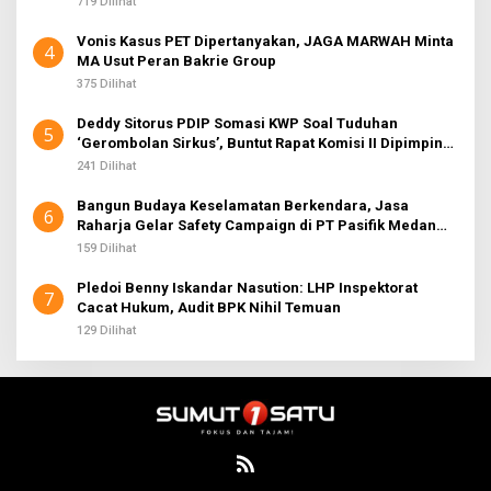
719 Dilihat
Vonis Kasus PET Dipertanyakan, JAGA MARWAH Minta
4
MA Usut Peran Bakrie Group
375 Dilihat
Deddy Sitorus PDIP Somasi KWP Soal Tuduhan
5
‘Gerombolan Sirkus’, Buntut Rapat Komisi II Dipimpin
Sufmi Dasco Ahmad
241 Dilihat
Bangun Budaya Keselamatan Berkendara, Jasa
6
Raharja Gelar Safety Campaign di PT Pasifik Medan
Industri
159 Dilihat
Pledoi Benny Iskandar Nasution: LHP Inspektorat
7
Cacat Hukum, Audit BPK Nihil Temuan
129 Dilihat