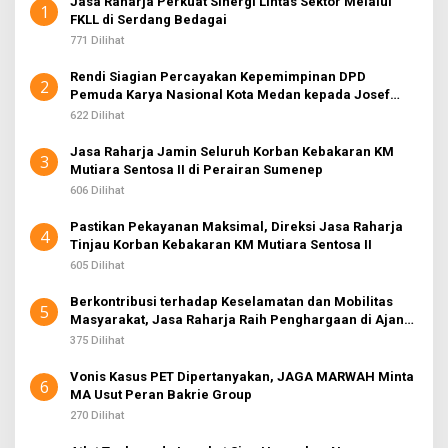
Jasa Raharja Perkuat Sinergi Lintas Sektor Melalui
K
1
FKLL di Serdang Bedagai
S
I
771 Dilihat
2
Rendi Siagian Percayakan Kepemimpinan DPD
2
Pemuda Karya Nasional Kota Medan kepada Josef
Sembiring
622 Dilihat
Jasa Raharja Jamin Seluruh Korban Kebakaran KM
3
Mutiara Sentosa II di Perairan Sumenep
606 Dilihat
Pastikan Pekayanan Maksimal, Direksi Jasa Raharja
4
Tinjau Korban Kebakaran KM Mutiara Sentosa II
605 Dilihat
Berkontribusi terhadap Keselamatan dan Mobilitas
5
Masyarakat, Jasa Raharja Raih Penghargaan di Ajang
Transportasi Indonesia Awards 2026
375 Dilihat
Vonis Kasus PET Dipertanyakan, JAGA MARWAH Minta
6
MA Usut Peran Bakrie Group
270 Dilihat