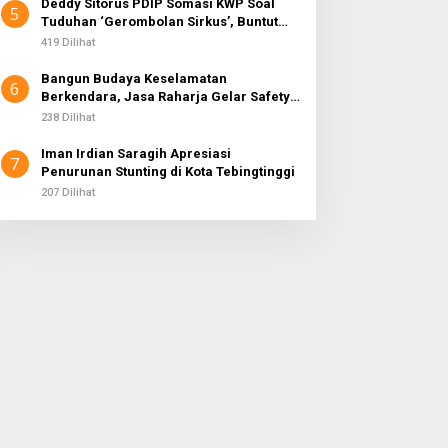
Deddy Sitorus PDIP Somasi KWP Soal
5
Tuduhan ‘Gerombolan Sirkus’, Buntut
Rapat Komisi II Dipimpin Sufmi Dasco
419 Dilihat
Ahmad
Bangun Budaya Keselamatan
6
Berkendara, Jasa Raharja Gelar Safety
Campaign di PT Pasifik Medan Industri
238 Dilihat
Iman Irdian Saragih Apresiasi
7
Penurunan Stunting di Kota Tebingtinggi
207 Dilihat