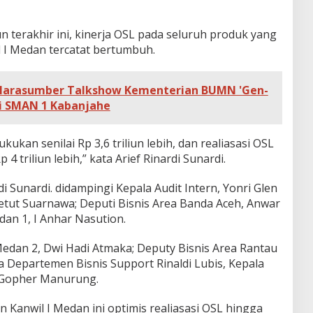
n terakhir ini, kinerja OSL pada seluruh produk yang
l I Medan tercatat bertumbuh.
 Narasumber Talkshow Kementerian BUMN 'Gen-
di SMAN 1 Kabanjahe
ukan senilai Rp 3,6 triliun lebih, dan realiasasi OSL
4 triliun lebih,” kata Arief Rinardi Sunardi.
i Sunardi. didampingi Kepala Audit Intern, Yonri Glen
etut Suarnawa; Deputi Bisnis Area Banda Aceh, Anwar
dan 1, I Anhar Nasution.
Medan 2, Dwi Hadi Atmaka; Deputy Bisnis Area Rantau
 Departemen Bisnis Support Rinaldi Lubis, Kepala
 Gopher Manurung.
Kanwil I Medan ini optimis realiasasi OSL hingga