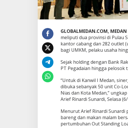
R
e
a
l
i
a
GLOBALMEDAN.COM, MEDAN
s
meliputi dua provinsi di Pulau
a
s
kantor cabang dan 282 outlet 
i
bagi UMKM, pelaku usaha hing
O
S
Sejak holding dengan Bank Rak
L
PT Pegadaian hingga pelosok ta
T
e
r
“Untuk di Kanwil I Medan, sine
u
dibuka sebanyak 50 unit Co-Loc
s
Nias dan Kota Medan,” ungkap
T
Arief Rinardi Sunardi, Selasa (6/
u
m
b
Menurut Arief Rinardi Sunardi
u
bareng dan makan malam bersa
h
pertumbuhan Out Standing Loan
h