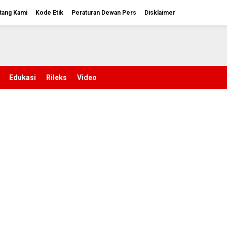
tang Kami
Kode Etik
Peraturan Dewan Pers
Disklaimer
Edukasi
Rileks
Video