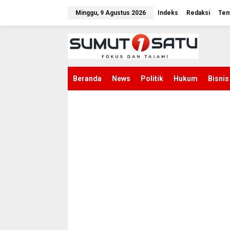
L
e
Minggu, 9 Agustus 2026
Indeks
Redaksi
Ten
w
a
t
i
k
e
k
Beranda
News
Politik
Hukum
Bisnis
o
n
t
e
n