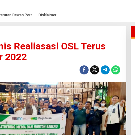
raturan Dewan Pers
Disklaimer
mis Realiasasi OSL Terus
r 2022