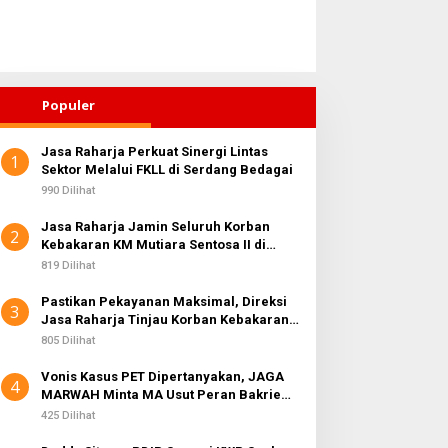
Populer
Jasa Raharja Perkuat Sinergi Lintas
1
Sektor Melalui FKLL di Serdang Bedagai
990 Dilihat
Jasa Raharja Jamin Seluruh Korban
2
Kebakaran KM Mutiara Sentosa II di
Perairan Sumenep
819 Dilihat
Pastikan Pekayanan Maksimal, Direksi
3
Jasa Raharja Tinjau Korban Kebakaran
KM Mutiara Sentosa II
805 Dilihat
Vonis Kasus PET Dipertanyakan, JAGA
4
MARWAH Minta MA Usut Peran Bakrie
Group
425 Dilihat