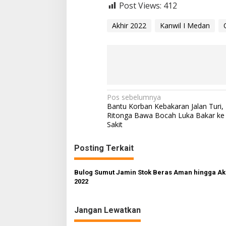
Post Views:
412
Akhir 2022
Kanwil I Medan
N
Pos sebelumnya
Bantu Korban Kebakaran Jalan Turi,
a
Ritonga Bawa Bocah Luka Bakar k
Sakit
v
i
Posting Terkait
g
a
Bulog Sumut Jamin Stok Beras Aman hingga Ak
s
2022
i
Jangan Lewatkan
p