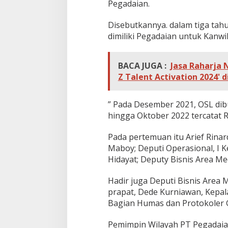
Pegadaian.
i
n
g
Disebutkannya. dalam tiga tahu
g
dimiliki Pegadaian untuk Kanwi
a
A
k
BACA JUGA :
Jasa Raharja
h
Z Talent Activation 2024' 
i
r
2
” Pada Desember 2021, OSL dibuk
0
2
hingga Oktober 2022 tercatat Rp 
2
Pada pertemuan itu Arief Rinard
Maboy; Deputi Operasional, I K
Hidayat; Deputy Bisnis Area Me
Hadir juga Deputi Bisnis Area 
prapat, Dede Kurniawan, Kepala
Bagian Humas dan Protokoler
Pemimpin Wilayah PT Pegadaian 