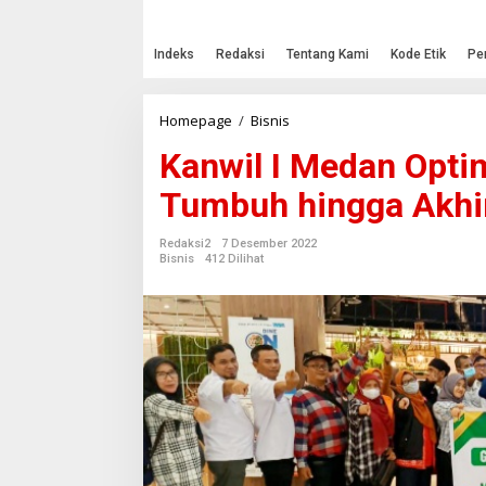
Indeks
Redaksi
Tentang Kami
Kode Etik
Pe
Homepage
/
Bisnis
K
a
Kanwil I Medan Opti
n
w
Tumbuh hingga Akhi
i
l
I
Redaksi2
7 Desember 2022
M
Bisnis
412 Dilihat
e
d
a
n
O
p
t
i
m
i
s