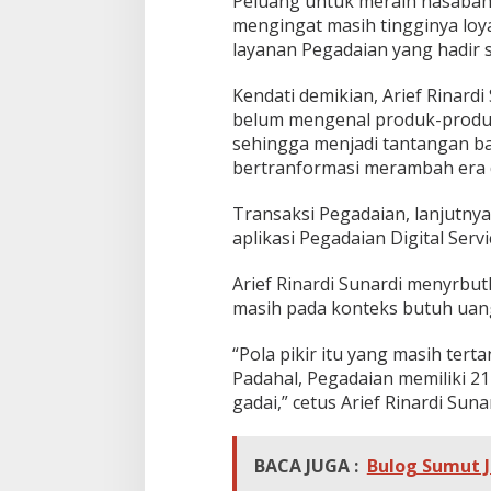
Peluang untuk meraih nasabah,
mengingat masih tingginya loy
layanan Pegadaian yang hadir s
Kendati demikian, Arief Rinard
belum mengenal produk-produk
sehingga menjadi tantangan ba
bertranformasi merambah era di
Transaksi Pegadaian, lanjutnya 
aplikasi Pegadaian Digital Serv
Arief Rinardi Sunardi menyrbu
masih pada konteks butuh uang
“Pola pikir itu yang masih ter
Padahal, Pegadaian memiliki 2
gadai,” cetus Arief Rinardi Sunar
BACA JUGA :
Bulog Sumut J