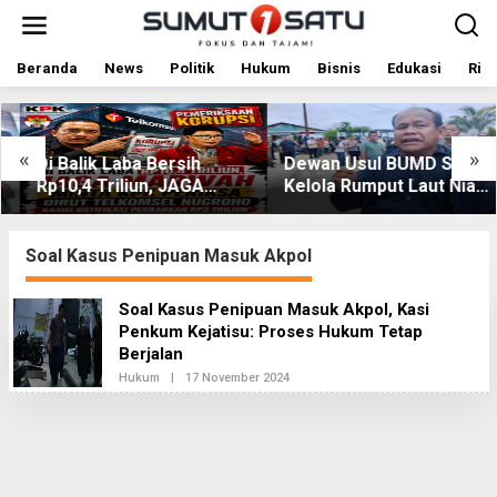
L
e
w
a
Beranda
News
Politik
Hukum
Bisnis
Edukasi
Rile
t
i
k
e
«
»
Di Balik Laba Bersih
Dewan Usul BUMD Sumut
k
Rp10,4 Triliun, JAGA
Kelola Rumput Laut Nias
o
MARWAH Desak KPK
Utara dari Hulu ke Hilir
n
t
Periksa Dirut Telkomsel
e
Nugroho Terkait Dugaan
Soal Kasus Penipuan Masuk Akpol
n
Kasus Notifikasi
Perbankan
Soal Kasus Penipuan Masuk Akpol, Kasi
Penkum Kejatisu: Proses Hukum Tetap
Berjalan
Hukum
|
17 November 2024
O
L
E
H
R
E
D
A