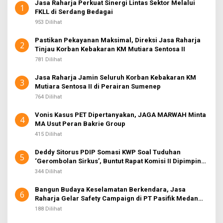
Jasa Raharja Perkuat Sinergi Lintas Sektor Melalui
1
FKLL di Serdang Bedagai
953 Dilihat
Pastikan Pekayanan Maksimal, Direksi Jasa Raharja
2
Tinjau Korban Kebakaran KM Mutiara Sentosa II
781 Dilihat
Jasa Raharja Jamin Seluruh Korban Kebakaran KM
3
Mutiara Sentosa II di Perairan Sumenep
764 Dilihat
Vonis Kasus PET Dipertanyakan, JAGA MARWAH Minta
4
MA Usut Peran Bakrie Group
415 Dilihat
Deddy Sitorus PDIP Somasi KWP Soal Tuduhan
5
‘Gerombolan Sirkus’, Buntut Rapat Komisi II Dipimpin
Sufmi Dasco Ahmad
344 Dilihat
Bangun Budaya Keselamatan Berkendara, Jasa
6
Raharja Gelar Safety Campaign di PT Pasifik Medan
Industri
188 Dilihat