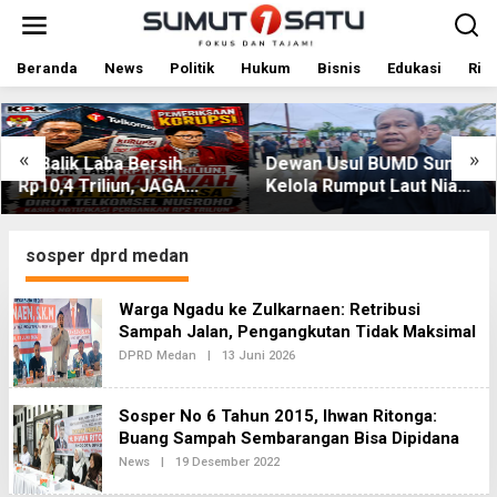
L
e
w
a
Beranda
News
Politik
Hukum
Bisnis
Edukasi
Rile
t
i
k
e
«
»
Di Balik Laba Bersih
Dewan Usul BUMD Sumut
k
Rp10,4 Triliun, JAGA
Kelola Rumput Laut Nias
o
MARWAH Desak KPK
Utara dari Hulu ke Hilir
n
t
Periksa Dirut Telkomsel
e
Nugroho Terkait Dugaan
sosper dprd medan
n
Kasus Notifikasi
Perbankan
Warga Ngadu ke Zulkarnaen: Retribusi
Sampah Jalan, Pengangkutan Tidak Maksimal
DPRD Medan
|
13 Juni 2026
O
L
E
H
Sosper No 6 Tahun 2015, Ihwan Ritonga:
R
E
Buang Sampah Sembarangan Bisa Dipidana
D
News
|
19 Desember 2022
O
A
L
K
E
S