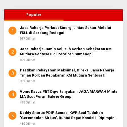
Populer
Jasa Raharja Perkuat Sinergi Lintas Sektor Melalui
1
FKLL di Serdang Bedagai
987 Dilihat
Jasa Raharja Jamin Seluruh Korban Kebakaran KM
2
Mutiara Sentosa II di Perairan Sumenep
809 Dilihat
Pastikan Pekayanan Maksimal, Direksi Jasa Raharja
3
Tinjau Korban Kebakaran KM Mutiara Sentosa II
802 Dilihat
Vonis Kasus PET Dipertanyakan, JAGA MARWAH Minta
4
MA Usut Peran Bakrie Group
425 Dilihat
Deddy Sitorus PDIP Somasi KWP Soal Tuduhan
5
‘Gerombolan Sirkus’, Buntut Rapat Komisi II Dipimpin
Sufmi Dasco Ahmad
410 Dilihat