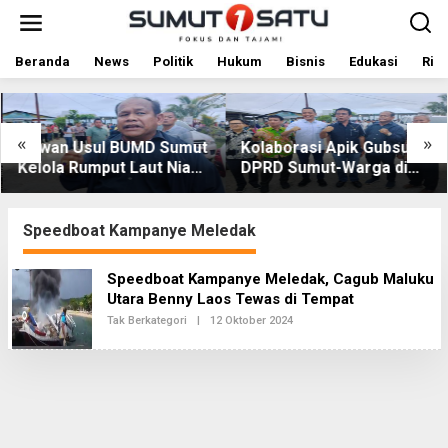
L
e
w
a
Beranda
News
Politik
Hukum
Bisnis
Edukasi
Rile
t
i
k
e
«
»
Dewan Usul BUMD Sumut
Kolaborasi Apik Gubsu-
k
Kelola Rumput Laut Nias
DPRD Sumut-Warga di
o
Utara dari Hulu ke Hilir
Nias Utara: Jalan Rusak
n
t
Puluhan Tahun Akhirnya
e
Diperbaiki
Speedboat Kampanye Meledak
n
Speedboat Kampanye Meledak, Cagub Maluku
Utara Benny Laos Tewas di Tempat
Tak Berkategori
|
12 Oktober 2024
O
L
E
H
R
E
D
A
K
S