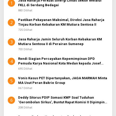
Jasa Raharja Perkuat Sinergi Lintas Sektor Melalui
1
FKLL di Serdang Bedagai
883 Dilihat
Pastikan Pekayanan Maksimal, Direksi Jasa Raharja
2
Tinjau Korban Kebakaran KM Mutiara Sentosa II
725 Dilihat
Jasa Raharja Jamin Seluruh Korban Kebakaran KM
3
Mutiara Sentosa II di Perairan Sumenep
703 Dilihat
Rendi Siagian Percayakan Kepemimpinan DPD
4
Pemuda Karya Nasional Kota Medan kepada Josef
Sembiring
695 Dilihat
Vonis Kasus PET Dipertanyakan, JAGA MARWAH Minta
5
MA Usut Peran Bakrie Group
367 Dilihat
Deddy Sitorus PDIP Somasi KWP Soal Tuduhan
6
‘Gerombolan Sirkus’, Buntut Rapat Komisi II Dipimpin
Sufmi Dasco Ahmad
208 Dilihat