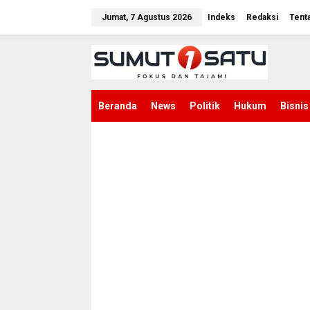
L
e
Jumat, 7 Agustus 2026
Indeks
Redaksi
Tent
w
a
t
i
k
e
k
Beranda
News
Politik
Hukum
Bisnis
o
n
t
e
n