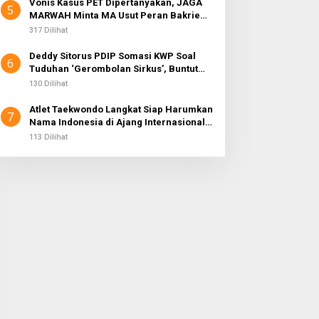
Vonis Kasus PET Dipertanyakan, JAGA
5
MARWAH Minta MA Usut Peran Bakrie
Group
317 Dilihat
Deddy Sitorus PDIP Somasi KWP Soal
6
Tuduhan ‘Gerombolan Sirkus’, Buntut
Rapat Komisi II Dipimpin Sufmi Dasco
130 Dilihat
Ahmad
Atlet Taekwondo Langkat Siap Harumkan
7
Nama Indonesia di Ajang Internasional
G2 Asian
113 Dilihat