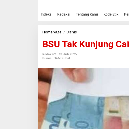
Indeks
Redaksi
Tentang Kami
Kode Etik
Pe
Homepage
/
Bisnis
B
S
BSU Tak Kunjung Cair
U
T
a
Redaksi2
13 Juli 2025
k
Bisnis
166 Dilihat
K
u
n
j
u
n
g
C
a
i
r
?
I