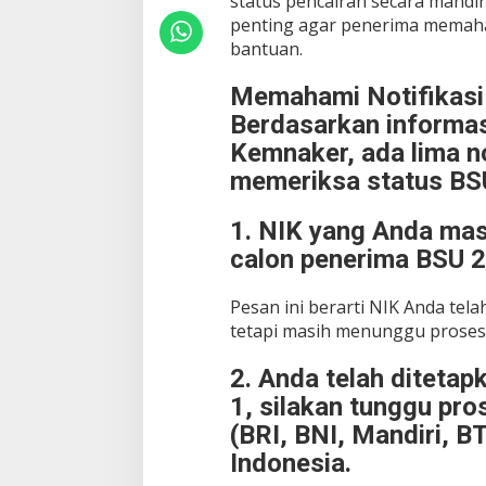
status pencairan secara mandiri
penting agar penerima memah
bantuan.
Memahami Notifikasi
Berdasarkan informas
Kemnaker, ada lima n
memeriksa status BSU
1. NIK yang Anda mas
calon penerima BSU 2
Pesan ini berarti NIK Anda tela
tetapi masih menunggu proses 
2. Anda telah diteta
1, silakan tunggu pr
(BRI, BNI, Mandiri, B
Indonesia.