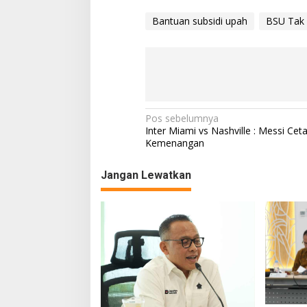
Bantuan subsidi upah
BSU Tak K
N
Pos sebelumnya
Inter Miami vs Nashville : Messi Cet
a
Kemenangan
v
Jangan Lewatkan
i
g
a
s
i
p
o