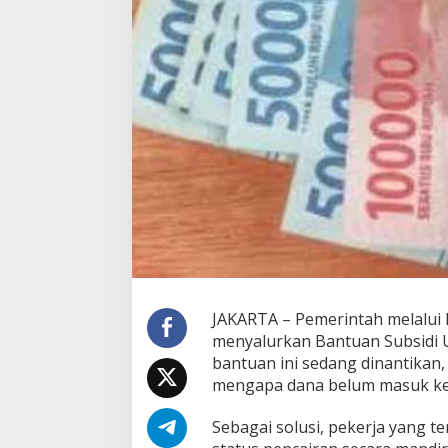
k
u
t
i
L
a
n
g
k
a
h
B
e
r
i
k
u
t
JAKARTA – Pemerintah melalui
I
menyalurkan Bantuan Subsidi U
n
bantuan ini sedang dinantikan
i
mengapa dana belum masuk ke
Sebagai solusi, pekerja yang 